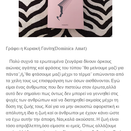
Γράφει η Κυριακή Γανίτη(Dominica Amat)
Πολύ συχνά τα ερωτευμένα ζευγάρια δίνουν όρκους
αιώνιας αγάπης καί φράσεις του τύπου ''θα μείνουμε μαζί για
πάντα'',ή,''θα φτάσουμε μαζί μέχρι το τέρμα'' ειπώνονται από
τα χείλη τους ως επισφράγιση των όσων αισθάνονται. Εγώ
είμαι ένας άνθρωπος που δεν πιστεύω στον έρωτα,αλλά
αυτό δεν σημαίνει πως όντως δεν μπορεί να γεννηθεί στις
ψυχές των ανθρώπων καί να διατηρηθεί ακμαίος μέχρι τη
δύση της ζωής τους. Καί για να μην ακουστώ αφοριστική κι
απόλυτη,η ίδια η ζωή καί οι άνθρωποι με έχουν κάνει ώστε
να έχω αυτήν την άποψη. Ναι,καλά ακούσατε. Η ζωή είναι
τόσο απρόβλεπτη,όσο είμαστε κι εμείς. Όπως αλλάζουμε