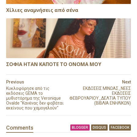
Xίλιες αναμνήσεις από σένα
ΣΟΦΙΑ ΗΤΑΝ ΚΑΠΟΤΕ ΤΟ ΟΝΟΜΑ ΜΟΥ
Previous
Next
Κυκλοφόρησε από τις
ΕΚΔΟΣΕΙΣ ΜΙΝΩΑΣ_ΝΕΕΣ
εκδόσεις GEMA το
ΕΚΔΟΣΕΙΣ
μυθιστόρημα της Veronique
ΦΕΒΡΟΥΑΡΙΟΥ_ΔΕΛΤΙΑ ΤΥΠΟΥ
Ovalde "Κανένας δεν φοβάται
(ΒΙΒΛΙΑ ΕΝΗΛΙΚΩΝ)
εκείνους που χαμογελούν"
Comment
s
BLOGGER
DISQUS
FACEBOOK