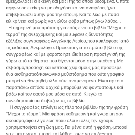
εμείς,αλλάζει κι εκείνη καί μαζί της τα όποια δεδομένα. Οπότε
αφήνω σε εκείνη να με οδηγήσει καί να αναιρέσει,ή,να
επιβεβαιώσει αυτήν μου την άποψη. Καί το λέω με πάσα
ειλικρίνεια καί χωρίς να νιώθω φόβο μήπως βγω λάθος...
Η σημερινή μου πρόταση για εσάς είναι το βιβλίο ''Μέχρι το
τέρμα'' της ανερχόμενης καί με εμφανείς δυνατότητες
εξέλιξης συγγραφέως Αγγελικής Λερίου,που κυκλοφορεί από
τις εκδόσεις Ανεμολόγιο. Πρόκειται για το πρώτο βιβλίο της
συγγραφέως καί με χαροποίησε ιδιαίτερα η προσέγγισή της
γύρω από τα θέματα που θίγονται μέσα στην υπόθεση. Με
σεβασμό,προσοχή καί λεπτούς χειρισμούς μας προσφέρει
ένα αισθηματικό/κοινωνικό μυθιστόρημα που ούτε γραφικό
μπορεί να θεωρηθεί,αλλά ούτε αναμενόμενο. Είναι αρκετά
παραπάνω απ'όσα αρχικά μπορούμε να φανταστούμε καί
βάζω καί τον εαυτό μου μέσα σε αυτό. Κι εγώ το
συνειδητοποίησα διαβάζοντας το βιβλίο.
Η συγγραφέας επιλέγει ως τίτλο του βιβλίου της την φράση
''Μέχρι το τέρμα''. Μία φράση καθημερινή καί γνώριμη σαν
άκουσμα,αφού λίγο έως πολύ όλοι κι όλες την έχουμε
χρησιμοποιήσει στη ζωή μας. Για μένα αυτή η φράση,-μπορεί
να είμαι σωστή,μπορεί καί λάθος-,ίσως να επιδέχεται