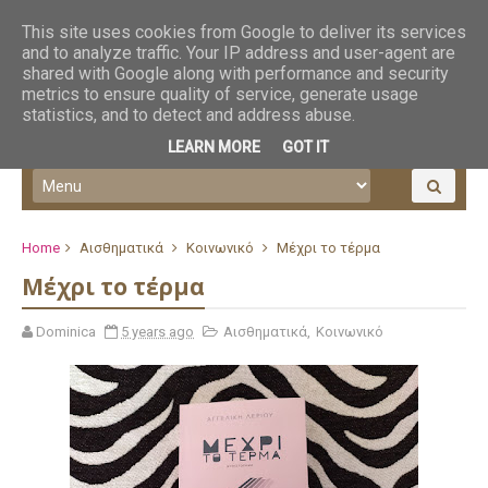
This site uses cookies from Google to deliver its services
and to analyze traffic. Your IP address and user-agent are
shared with Google along with performance and security
metrics to ensure quality of service, generate usage
statistics, and to detect and address abuse.
LEARN MORE
GOT IT
Home
Αισθηματικά
Κοινωνικό
Μέχρι το τέρμα
Μέχρι το τέρμα
Dominica
5 years ago
Αισθηματικά
,
Κοινωνικό