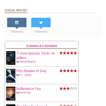
SOCIAL WIDGET
Followers
Followers
DOMINICA'S REVIEWS
Τι είναι έρωτας ζητάς να
μάθεις
by
Θεώνη Μπριλή
Fifty Shades of Grey
by
E.L. James
Reflected in You
by
Sylvia Day