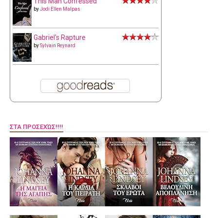
This Man Confessed
by
Jodi Ellen Malpas
Gabriel's Rapture
by
Sylvain Reynard
ΣΤΑ ΠΡΟΣΕΧΏΣ!!!!