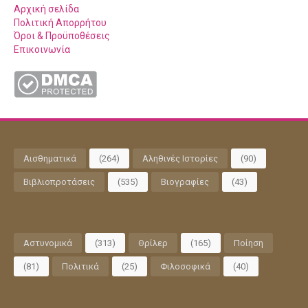
Αρχική σελίδα
Πολιτική Απορρήτου
Όροι & Προϋποθέσεις
Επικοινωνία
Αισθηματικά
(264)
Αληθινές Ιστορίες
(90)
Βιβλιοπροτάσεις
(535)
Βιογραφίες
(43)
Αστυνομικά
(313)
Θρίλερ
(165)
Ποίηση
(81)
Πολιτικά
(25)
Φιλοσοφικά
(40)