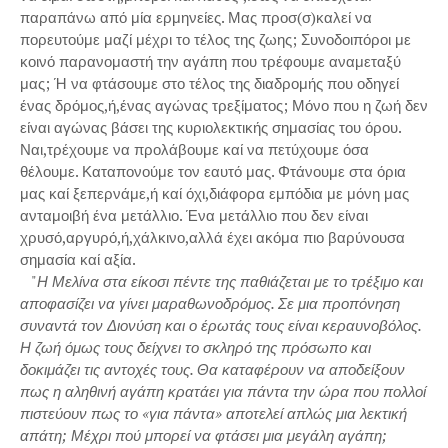
παραπάνω από μία ερμηνείες. Μας προσ(σ)καλεί να
πορευτούμε μαζί μέχρι το τέλος της ζωης; Συνοδοιπόροι με
κοινό παρανομαστή την αγάπη που τρέφουμε αναμεταξύ
μας; Ή να φτάσουμε στο τέλος της διαδρομής που οδηγεί
ένας δρόμος,ή,ένας αγώνας τρεξίματος; Μόνο που η ζωή δεν
είναι αγώνας βάσει της κυριολεκτικής σημασίας του όρου.
Ναι,τρέχουμε να προλάβουμε καί να πετύχουμε όσα
θέλουμε. Καταπονούμε τον εαυτό μας. Φτάνουμε στα όρια
μας καί ξεπερνάμε,ή καί όχι,διάφορα εμπόδια με μόνη μας
ανταμοιβή ένα μετάλλιο. Ένα μετάλλιο που δεν είναι
χρυσό,αργυρό,ή,χάλκινο,αλλά έχει ακόμα πιο βαρύνουσα
σημασία καί αξία.
"
Η Μελίνα στα είκοσι πέντε της παθιάζεται με το τρέξιμο και
αποφασίζει να γίνει μαραθωνοδρόμος. Σε μια προπόνηση
συναντά τον Διονύση και ο έρωτάς τους είναι κεραυνοβόλος.
Η ζωή όμως τους δείχνει το σκληρό της πρόσωπο και
δοκιμάζει τις αντοχές τους. Θα καταφέρουν να αποδείξουν
πως η αληθινή αγάπη κρατάει για πάντα την ώρα που πολλοί
πιστεύουν πως το «για πάντα» αποτελεί απλώς μια λεκτική
απάτη; Μέχρι πού μπορεί να φτάσει μια μεγάλη αγάπη;