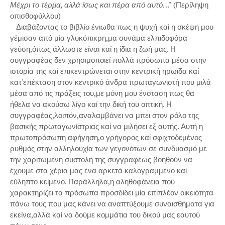
Μέχρι το τέρμα, αλλά ίσως και πέρα από αυτό
…" (Περίληψη
οπισθοφύλλου)
Διαβάζοντας το βιβλίο ένιωθα πως η ψυχή καί η σκέψη μου
γέμισαν από μία γλυκόπικρη,μα συνάμα ελπιδοφόρα
γεύση,όπως άλλωστε είναι καί η ίδια η ζωή μας. Η
συγγραφέας δεν χρησιμοποιεί πολλά πρόσωπα μέσα στην
ιστορία της καί επικεντρώνεται στην κεντρική ηρωϊδα καί
κατ'επέκταση στον κεντρικό άνδρα πρωταγωνιστή που μιλά
μέσα από τις πράξεις του,με μόνη μου ένσταση πως θα
ήθελα να ακούσω λίγο καί την δική του οπτική. Η
συγγραφέας,λοιπόν,αναλαμβάνει να μπει στον ρόλο της
βασικής πρωταγωνίστριας καί να μιλήσει εξ αυτής. Αυτή η
πρωτοπρόσωπη αφήγηση,ο γρήγορος καί σφιχτοδεμένος
ρυθμός στην αλληλουχία των γεγονότων σε συνδυασμό με
την χαριτωμένη συστολή της συγγραφέως βοηθούν να
έχουμε στα χέρια μας ένα αρκετά καλογραμμένο καί
εύληπτο κείμενο. Παράλληλα,η αληθοφάνεια που
χαρακτηρίζει τα πρόσωπα προσδίδει μία επιπλέον οικειότητα
πάνω τους που μας κάνει να αναπτύξουμε συναισθήματα για
εκείνα,αλλά καί να δούμε κομμάτια του δικού μας εαυτού