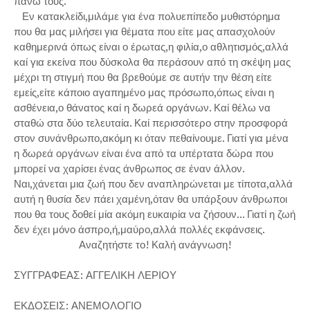
πάνω τους.
Εν κατακλείδι,μιλάμε για ένα πολυεπίπεδο μυθιστόρημα
που θα μας μιλήσει για θέματα που είτε μας απασχολούν
καθημερινά όπως είναι ο έρωτας,η φιλία,ο αθλητισμός,αλλά
καί για εκείνα που δύσκολα θα περάσουν από τη σκέψη μας
μέχρι τη στιγμή που θα βρεθούμε σε αυτήν την θέση είτε
εμείς,είτε κάποιο αγαπημένο μας πρόσωπο,όπως είναι η
ασθένεια,ο θάνατος καί η δωρεά οργάνων. Καί θέλω να
σταθώ στα δύο τελευταία. Καί περισσότερο στην προσφορά
στον συνάνθρωπο,ακόμη κι όταν πεθαίνουμε. Γιατί για μένα
η δωρεά οργάνων είναι ένα από τα υπέρτατα δώρα που
μπορεί να χαρίσει ένας άνθρωπος σε έναν άλλον.
Ναι,χάνεται μια ζωή που δεν αναπληρώνεται με τίποτα,αλλά
αυτή η θυσία δεν πάει χαμένη,όταν θα υπάρξουν άνθρωποι
που θα τους δοθεί μία ακόμη ευκαιρία να ζήσουν... Γιατί η ζωή
δεν έχει μόνο άσπρο,ή,μαύρο,αλλά πολλές εκφάνσεις.
Αναζητήστε το! Καλή ανάγνωση!
ΣΥΓΓΡΑΦΕΑΣ: ΑΓΓΕΛΙΚΗ ΛΕΡΙΟΥ
ΕΚΔΟΣΕΙΣ: ΑΝΕΜΟΛΟΓΙΟ