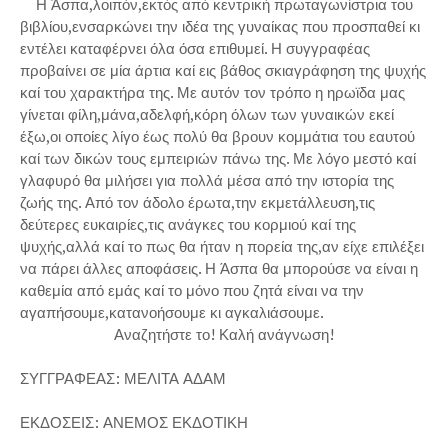
Η Άσπα,λοιπόν,εκτός από κεντρική πρωταγωνίστρια του
βιβλίου,ενσαρκώνει την ιδέα της γυναίκας που προσπαθεί κι
εντέλει καταφέρνει όλα όσα επιθυμεί. Η συγγραφέας
προβαίνει σε μία άρτια καί εις βάθος σκιαγράφηση της ψυχής
καί του χαρακτήρα της. Με αυτόν τον τρόπο η ηρωϊδα μας
γίνεται φίλη,μάνα,αδελφή,κόρη όλων των γυναικών εκεί
έξω,οι οποίες λίγο έως πολύ θα βρουν κομμάτια του εαυτού
καί των δικών τους εμπειριών πάνω της. Με λόγο μεστό καί
γλαφυρό θα μιλήσει για πολλά μέσα από την ιστορία της
ζωής της. Από τον άδολο έρωτα,την εκμετάλλευση,τις
δεύτερες ευκαιρίες,τις ανάγκες του κορμιού καί της
ψυχής,αλλά καί το πως θα ήταν η πορεία της,αν είχε επιλέξει
να πάρει άλλες αποφάσεις. Η Άσπα θα μπορούσε να είναι η
καθεμία από εμάς καί το μόνο που ζητά είναι να την
αγαπήσουμε,κατανοήσουμε κι αγκαλιάσουμε.
Αναζητήστε το! Καλή ανάγνωση!
ΣΥΓΓΡΑΦΕΑΣ: ΜΕΛΙΤΑ ΑΔΑΜ
ΕΚΔΟΣΕΙΣ: ΑΝΕΜΟΣ ΕΚΔΟΤΙΚΗ