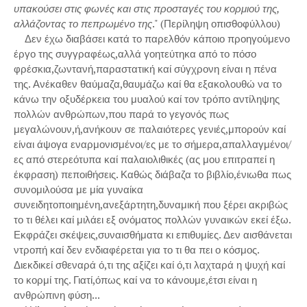
υπακούσει στις φωνές και στις προσταγές του κορμιού της,
αλλάζοντας το πεπρωμένο της
." (Περίληψη οπισθοφύλλου)
Δεν έχω διαβάσει κατά το παρελθόν κάποιο προηγούμενο
έργο της συγγραφέως,αλλά γοητεύτηκα από το πόσο
φρέσκια,ζωντανή,παραστατική καί σύγχρονη είναι η πένα
της. Ανέκαθεν θαύμαζα,θαυμάζω καί θα εξακολουθώ να το
κάνω την οξυδέρκεια του μυαλού καί τον τρόπο αντίληψης
πολλών ανθρώπων,που παρά το γεγονός πως
μεγαλώνουν,ή,ανήκουν σε παλαιότερες γενιές,μπορούν καί
είναι άψογα εναρμονισμένοι/ες με το σήμερα,απαλλαγμένοι/
ες από στερεότυπα καί παλαιολιθικές (ας μου επιτραπεί η
έκφραση) πεποιθήσεις. Καθώς διάβαζα το βιβλίο,ένιωθα πως
συνομιλούσα με μία γυναίκα
συνειδητοποιημένη,ανεξάρτητη,δυναμική που ξέρει ακριβώς
το τι θέλει καί μιλάει εξ ονόματος πολλών γυναικών εκεί έξω.
Εκφράζει σκέψεις,συναισθήματα κι επιθυμίες. Δεν αισθάνεται
ντροπή καί δεν ενδιαφέρεται για το τι θα πει ο κόσμος.
Διεκδικεί σθεναρά ό,τι της αξίζει καί ό,τι λαχταρά η ψυχή καί
το κορμί της. Γιατί,όπως καί να το κάνουμε,έτσι είναι η
ανθρώπινη φύση...