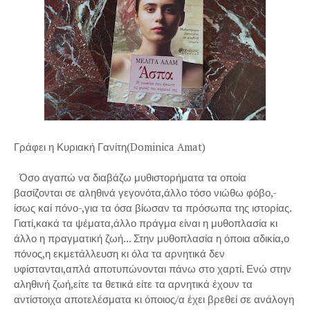
Γράφει η Κυριακή Γανίτη(Dominica Amat)
Όσο αγαπώ να διαβάζω μυθιστορήματα τα οποία
βασίζονται σε αληθινά γεγονότα,άλλο τόσο νιώθω φόβο,-
ίσως καί πόνο-,για τα όσα βίωσαν τα πρόσωπα της ιστορίας.
Γιατί,κακά τα ψέματα,άλλο πράγμα είναι η μυθοπλασία κι
άλλο η πραγματική ζωή... Στην μυθοπλασία η όποια αδικία,ο
πόνος,η εκμετάλλευση κι όλα τα αρνητικά δεν
υφίστανται,απλά αποτυπώνονται πάνω στο χαρτί. Ενώ στην
αληθινή ζωή,είτε τα θετικά είτε τα αρνητικά έχουν τα
αντίστοιχα αποτελέσματα κι όποιος/α έχει βρεθεί σε ανάλογη