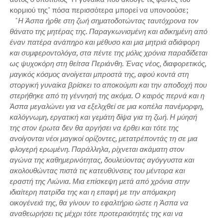
κορμιού της" πόσα περισσότερα μπορεί να υπονοούσε;
"
Η Άσπα ήρθε στη ζωή σηματοδοτώντας ταυτόχρονα τον
θάνατο της μητέρας της. Παραγκωνισμένη και αδικημένη από
έναν πατέρα ανάπηρο και μέθυσο και μια μητριά αδιάφορη
και συμφεροντολόγα, στα πέντε της μόλις χρόνια παραδίδεται
ως ψυχοκόρη στη θείτσα Περιάνθη. Ένας νέος, διαφορετικός,
μαγικός κόσμος ανοίγεται μπροστά της, αφού κοντά στη
στοργική γυναίκα βρίσκει το αποκούμπι και την αποδοχή που
στερήθηκε από τη γέννησή της ακόμα. Ο καιρός περνά και η
Άσπα μεγαλώνει για να εξελιχθεί σε μια κοπέλα πανέμορφη,
καλόγνωμη, εργατική και γεμάτη δίψα για τη ζωή. Η μύησή
της στον έρωτα δεν θα αργήσει να έρθει και τότε της
ανοίγονται νέοι μαγικοί ορίζοντες, μετατρέποντάς τη σε μια
φλογερή ερωμένη. Παράλληλα, ρίχνεται ακάματη στον
αγώνα της καθημερινότητας, δουλεύοντας αγόγγυστα και
ακολουθώντας πιστά τις κατευθύνσεις του μέντορα και
εραστή της Λιώνια. Μια επίσκεψη μετά από χρόνια στην
ιδιαίτερη πατρίδα της και η επαφή με την απόμακρη
οικογένειά της, θα γίνουν το εφαλτήριο ώστε η Άσπα να
αναθεωρήσει τις μέχρι τότε προτεραιότητές της και να