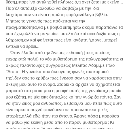
θέση,μπορεί να αντιληφθεί πλήρως ό,τι σχετίζεται με εκείνα...
Παρ'όλ'αυτά,εξακολουθώ να διαβάζω με την ίδια
λαχτάρα,σαν να είναι η πρώτη φορά,ανάλογα βιβλία.
Μήπως το γεγονός πως πρόκειται για την
πραγματικότητα,να με βοηθά εκτιμήσω ακόμα παραπάνω τα
όσα έχω,αλλά να με γεμίσει με ελπίδα καί αισιοδοξία πως η
λύτρωση,αν καί φαίνεται πως είναι ανέφτη,ή,αργεί,μπορεί
εντέλει να έρθει...
Όταν έλαβα από την Άνεμος εκδοτική (τους οποίους
ευχαριστώ πολύ) το νέο μυθιστόρημα της πολυγραφότατης κι
άκρως ταλαντούχας συγγραφέως Μελίτας Αδάμ,με τίτλο
''Άσπα - Η γυναίκα που άκουγε τις φωνές του κορμιού
της",δεν σας το κρύβω πως ένιωσα σαν να χαράσσεται στην
σκέψη μου αυτό το όνομα. Σταδιακά άρχισε να σχηματίζεται
μπροστά στα μάτια μου η μορφή αυτής της γυναίκας,η οποία
μου εξέπεμπε μία οικειότητα,λες καί την γνώριζα πάντα. Σαν
να ήταν δικός μου άνθρωπος. Βέβαια,θα μου πείτε πως αυτό
είναι αρκετά συχνό φαινόμενο σε προσωποκεντρικές
ιστορίες,αλλά εδώ ήταν πιο έντονο. Άραγε,πόσα μπορούσα
να μάθω για εκείνη μέσα από το παρόν μυθιστόρημα; Κι
αυτός ο υπότιτλος ''Η γυναίκα που άκουγε τις φωνές του