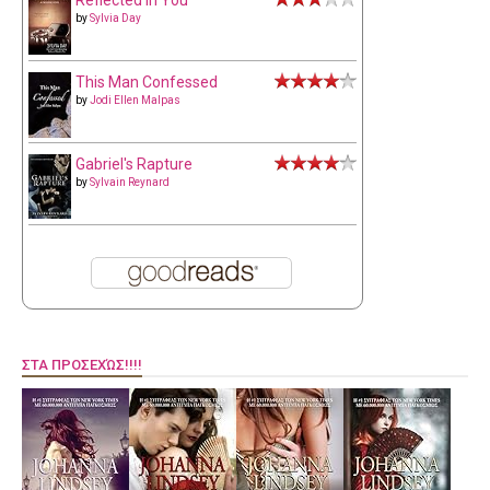
Reflected in You
by
Sylvia Day
This Man Confessed
by
Jodi Ellen Malpas
Gabriel's Rapture
by
Sylvain Reynard
ΣΤΑ ΠΡΟΣΕΧΏΣ!!!!