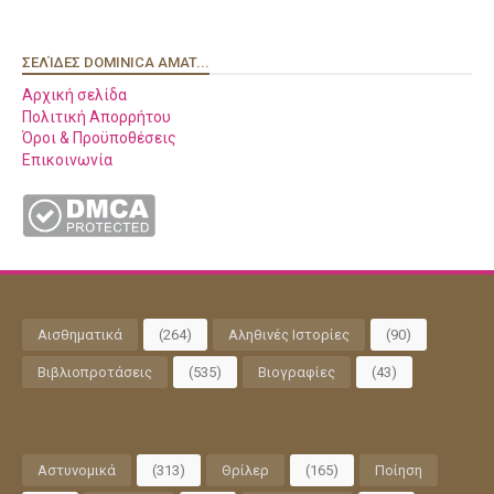
ΣΕΛΊΔΕΣ DOMINICA AMAT...
Αρχική σελίδα
Πολιτική Απορρήτου
Όροι & Προϋποθέσεις
Επικοινωνία
Αισθηματικά
(264)
Αληθινές Ιστορίες
(90)
Βιβλιοπροτάσεις
(535)
Βιογραφίες
(43)
Αστυνομικά
(313)
Θρίλερ
(165)
Ποίηση