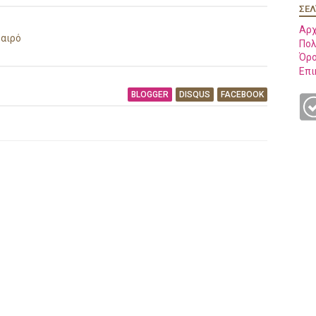
ΣΕΛ
Αρχ
καιρό
Πολ
Όρο
Επι
BLOGGER
DISQUS
FACEBOOK