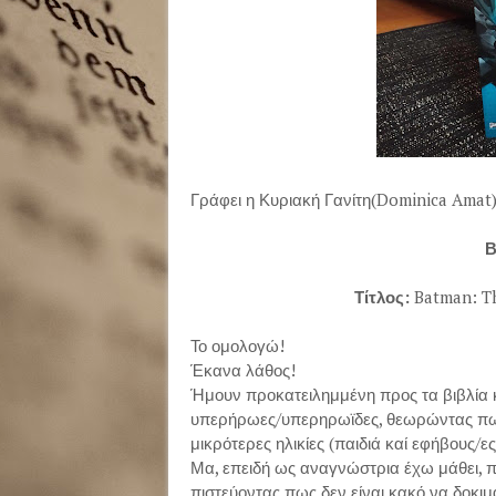
Γράφει η Κυριακή Γανίτη(Dominica Amat
Β
Τίτλος:
Batman: T
Το ομολογώ!
Έκανα λάθος!
Ήμουν προκατειλημμένη προς τα βιβλία 
υπερήρωες/υπερηρωϊδες, θεωρώντας πως
μικρότερες ηλικίες (παιδιά καί εφήβους/ες)
Μα, επειδή ως αναγνώστρια έχω μάθει, πια,
πιστεύοντας πως δεν είναι κακό να δοκι