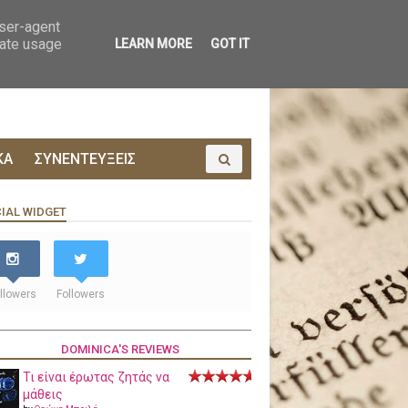
ΟΙΝΩΝΙΑ
ΠΡΟΔΗΜΟΣΙΕΥΣΗ
user-agent
rate usage
LEARN MORE
GOT IT
ΚΑ
ΣΥΝΕΝΤΕΥΞΕΙΣ
IAL WIDGET
llowers
Followers
DOMINICA'S REVIEWS
Τι είναι έρωτας ζητάς να
μάθεις