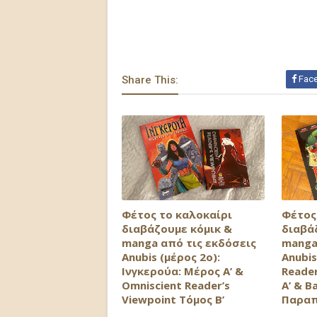
Share This:
Fac
Φέτος το καλοκαίρι
Φέτος
διαβάζουμε κόμικ &
διαβά
manga από τις εκδόσεις
manga
Anubis (μέρος 2ο):
Anubis
Ινγκερούα: Μέρος Α’ &
Reader
Omniscient Reader’s
Α’ & B
Viewpoint Τόμος Β’
Παρα