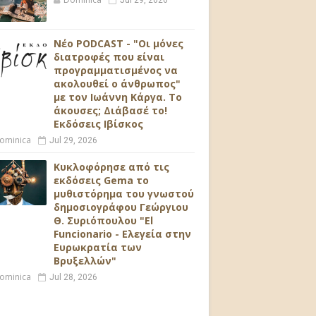
Jul 29, 2026
Νέο PODCAST - "Οι μόνες
διατροφές που είναι
προγραμματισμένος να
ακολουθεί ο άνθρωπος"
με τον Ιωάννη Κάργα. Το
άκουσες; Διάβασέ το!
Εκδόσεις Ιβίσκος
ominica
Jul 29, 2026
Κυκλοφόρησε από τις
εκδόσεις Gema το
μυθιστόρημα του γνωστού
δημοσιογράφου Γεώργιου
Θ. Συριόπουλου "El
Funcionario - Ελεγεία στην
Ευρωκρατία των
Βρυξελλών"
ominica
Jul 28, 2026