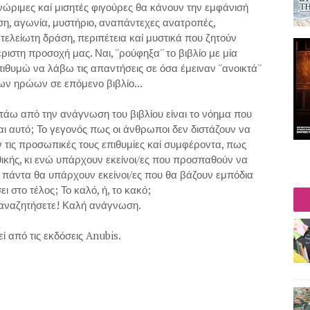
νώριμες καί μισητές φιγούρες θα κάνουν την εμφάνισή
, αγωνία, μυστήριο, αναπάντεχες ανατροπές,
τελείωτη δράση, περιπέτεια καί μυστικά που ζητούν
στη προσοχή μας. Ναι, ''ρούφηξα'' το βιβλίο με μία
πιθυμώ να λάβω τις απαντήσεις σε όσα έμειναν ''ανοικτά''
 των ηρώων σε επόμενο βιβλίο...
τάω από την ανάγνωση του βιβλίου είναι το νόημα που
αι αυτό; Το γεγονός πως οι άνθρωποι δεν διστάζουν να
 τις προσωπικές τους επιθυμίες καί συμφέροντα, πως
ικής, κι ενώ υπάρχουν εκείνοι/ες που προσπαθούν να
 πάντα θα υπάρχουν εκείνοι/ες που θα βάζουν εμπόδια
ει στο τέλος; Το καλό, ή, το κακό;
 αναζητήσετε! Καλή ανάγνωση.
 από τις εκδόσεις Anubis.