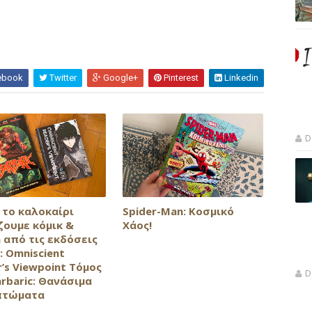
ebook
Twitter
Google+
Pinterest
Linkedin
D
 το καλοκαίρι
Spider-Man: Κοσμικό
ζουμε κόμικ &
Χάος!
 από τις εκδόσεις
: Omniscient
’s Viewpoint Τόμος
D
arbaric: Θανάσιμα
πτώματα