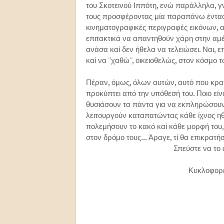
του Σκοτεινού Ιππότη, ενώ παράλληλα, γ
τους προσφέροντας μία παραπάνω ένταση
κινηματογραφικές περιγραφές εικόνων, α
επιτακτικά να απαντηθούν χάρη στην αμέρι
ανάσα καί δεν ήθελα να τελειώσει. Ναι, ε
καί να ''χαθώ'', οικειοθελώς, στον κόσμο
Πέραν, όμως, όλων αυτών, αυτό που κρα
προκύπτει από την υπόθεσή του. Ποιο είν
θυσιάσουν τα πάντα για να εκπληρώσουν
λειτουργούν καταπατώντας κάθε ίχνος ηθ
πολεμήσουν το κακό καί κάθε μορφή του,
στον δρόμο τους... Άραγε, τί θα επικρατήσ
Σπεύστε να το
Κυκλοφορεί