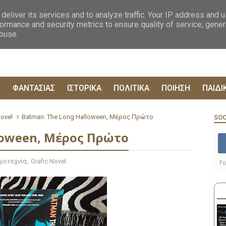
ΟΓΡΑΦΙΕΣ
ΔΥΣΤΟΠΙΚΑ
ΞΕΝΗ ΛΟΓΟΤΕΧΝΙΑ
ΦΙΛΟΣΟΦΙΚΑ
ΕΠΙΚ
deliver its services and to analyze traffic. Your IP address and 
ormance and security metrics to ensure quality of service, gene
abuse.
Ρ
ΦΑΝΤΑΣΙΑΣ
ΙΣΤΟΡΙΚΑ
ΠΟΛΙΤΙΚΑ
ΠΟΙΗΣΗ
ΠΑΙΔΙ
Novel
Batman: The Long Halloween, Μέρος Πρώτο
SOC
loween, Μέρος Πρώτο
γοτεχνία
,
Grafic Novel
Fo