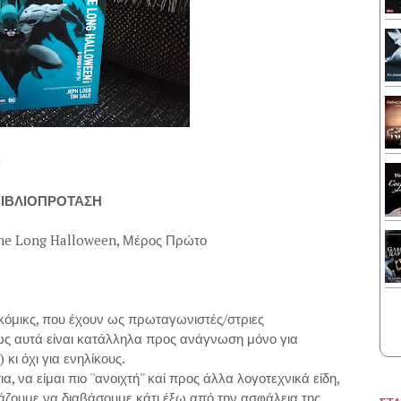
)
ΙΒΛΙΟΠΡΟΤΑΣΗ
he Long Halloween, Μέρος Πρώτο
κόμικς, που έχουν ως πρωταγωνιστές/στριες
 αυτά είναι κατάλληλα προς ανάγνωση μόνο για
 κι όχι για ενηλίκους.
 να είμαι πιο ''ανοιχτή'' καί προς άλλα λογοτεχνικά είδη,
μάζουμε να διαβάσουμε κάτι έξω από την ασφάλεια της