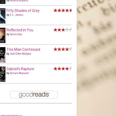
by
Θεώνη Μπριλή
Fifty Shades of Grey
by
E.L. James
Reflected in You
by
Sylvia Day
This Man Confessed
by
Jodi Ellen Malpas
Gabriel's Rapture
by
Sylvain Reynard