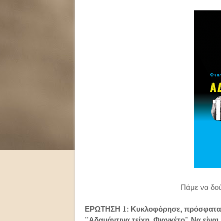
Πάμε να δού
ΕΡΩΤΗΣΗ 1: Κυκλοφόρησε, πρόσφατα, α
''Αδαμάντινα τείχη, Φιανκέτο". Να είναι