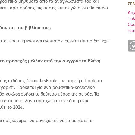
φορετικά μηνύματα από τα αναγνώσματα του και
ΣΕΛ
και παρατηρήσεις, τις οποίες, ούτε εγώ η ίδια θα έκανα
Αρχ
Πολ
Όρο
όσωπα του βιβλίου σας;
Επι
ι, ερωτευμένοι και ανυπότακτοι, διότι τίποτα δεν έχει
στο προσεχές μέλλον από την συγγραφέα Ελένη
ό τις εκδόσεις CarmelasBooks, σε μορφή e-book, το
γάρια’’. Πρόκειται για ένα ρομαντικό-κοινωνικό
 θα κυκλοφορήσει το δεύτερο μέρος της σειράς, Τα
το δικό μου πλάνο υπάρχει και η έκδοση ενός
θει το 2024.
ι σας εύχομαι, να συνεχίσετε, να πορεύεστε με