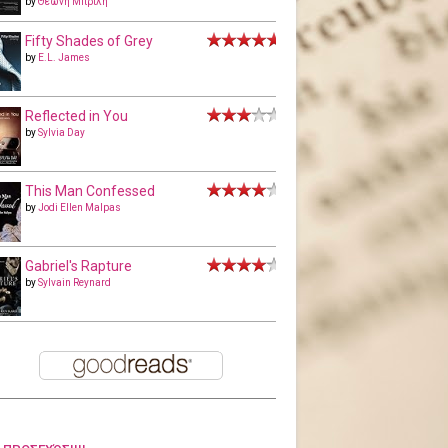
by
Θεώνη Μπριλή
Fifty Shades of Grey
by
E.L. James
Reflected in You
by
Sylvia Day
This Man Confessed
by
Jodi Ellen Malpas
Gabriel's Rapture
by
Sylvain Reynard