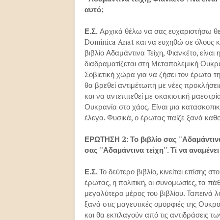
αυτό;
Ε.Σ.
Αρχικά θέλω να σας ευχαριστήσω θερμ
Dominica Anat και να ευχηθώ σε όλους κα
βιβλίο Αδαμάντινα Τείχη, Φιανκέτο, είναι 
διαδραματίζεται στη Μεταπολεμική Ουκρ
Σοβιετική χώρα για να ζήσει τον έρωτα τ
θα βρεθεί αντιμέτωπη με νέες προκλήσει
και να αντεπιτεθεί με σκακιστική μαεστρί
Ουκρανία στο χάος. Είναι μια κατασκοπική
έλεγα. Φυσικά, ο έρωτας παίζε ξανά καθ
ΕΡΩΤΗΣΗ 2: Το βιβλίο σας ''Αδαμάντινα
σας ''Αδαμάντινα τείχη''. Τί να αναμέν
Ε.Σ.
Το δεύτερο βιβλίο, κινείται επίσης σ
έρωτας, η πολιτική, οι συνομωσίες, τα πά
μεγαλύτερο μέρος του βιβλίου. Ταπεινά 
ξανά στις μαγευτικές ομορφιές της Ουκ
και θα εκπλαγούν από τις αντιδράσεις τω