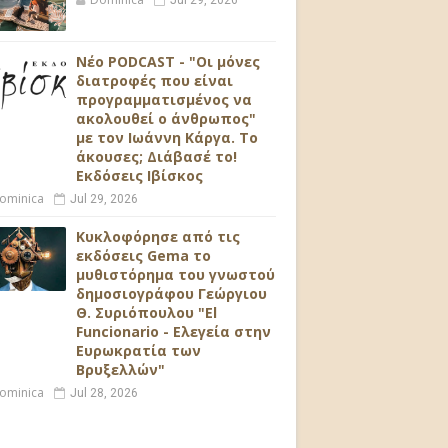
Jul 29, 2026
Νέο PODCAST - "Οι μόνες
διατροφές που είναι
προγραμματισμένος να
ακολουθεί ο άνθρωπος"
με τον Ιωάννη Κάργα. Το
άκουσες; Διάβασέ το!
Εκδόσεις Ιβίσκος
ominica
Jul 29, 2026
Κυκλοφόρησε από τις
εκδόσεις Gema το
μυθιστόρημα του γνωστού
δημοσιογράφου Γεώργιου
Θ. Συριόπουλου "El
Funcionario - Ελεγεία στην
Ευρωκρατία των
Βρυξελλών"
ominica
Jul 28, 2026