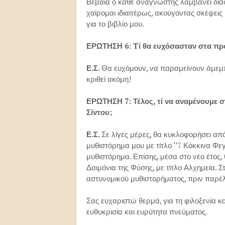
Βέβαια ο κάθε αναγνώστης λαμβάνει δια
χαίρομαι ιδιαιτέρως, ακούγοντας σκέψεις 
για το βιβλίο μου.
ΕΡΩΤΗΣΗ 6: Tί θα ευχόσασταν στα πρ
Ε.Σ.
Θα ευχόμουν, να παραμείνουν άμεμπτο
κριθεί ακόμη!
ΕΡΩΤΗΣΗ 7: Τέλος, τί να αναμένουμε 
Σίντου;
Ε.Σ.
Σε λίγες μέρες, θα κυκλοφορήσει απ
μυθιστόρημα μου με τίτλο ‘’7 Κόκκινα Φεγ
μυθιστόρημα. Επίσης, μέσα στο νέο έτος,
Δαιμόνια της Φύσης, με τίτλο Αλχημεία. Σ
αστυνομικού μυθιστορήματος, πριν παρέλ
Σας ευχαριστώ θερμά, για τη φιλοξενία κα
ευθυκρισία και ευρύτητα πνεύματος.