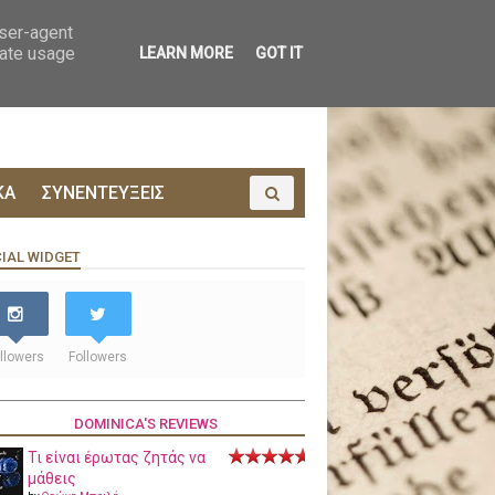
ΟΙΝΩΝΙΑ
ΠΡΟΔΗΜΟΣΙΕΥΣΗ
user-agent
rate usage
LEARN MORE
GOT IT
ΚΑ
ΣΥΝΕΝΤΕΥΞΕΙΣ
IAL WIDGET
llowers
Followers
DOMINICA'S REVIEWS
Τι είναι έρωτας ζητάς να
μάθεις