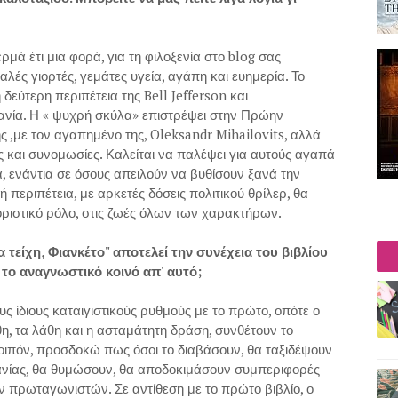
ά έτι μια φορά, για τη φιλοξενία στο blog σας
λές γιορτές, γεμάτες υγεία, αγάπη και ευημερία. Το
η δεύτερη περιπέτεια της Bell Jefferson και
ανία. Η « ψυχρή σκύλα» επιστρέψει στην Πρώην
ης ,με τον αγαπημένο της, Oleksandr Mihailovits, αλλά
ς και συνομωσίες. Καλείται να παλέψει για αυτούς αγαπά
α, ενάντια σε όσους απειλούν να βυθίσουν ξανά την
 περιπέτεια, με αρκετές δόσεις πολιτικού θρίλερ, θα
οριστικό ρόλο, στις ζωές όλων των χαρακτήρων.
 τείχη, Φιανκέτο" αποτελεί την συνέχεια του βιβλίου
ει το αναγνωστικό κοινό απ' αυτό;
τους ίδιους καταιγιστικούς ρυθμούς με το πρώτο, οπότε ο
θη, τα λάθη και η ασταμάτητη δράση, συνθέτουν το
λοιπόν, προσδοκώ πως όσοι το διαβάσουν, θα ταξιδέψουν
ρανίας, θα θυμώσουν, θα αποδοκιμάσουν συμπεριφορές
ν πρωταγωνιστών. Σε αντίθεση με το πρώτο βιβλίο, ο