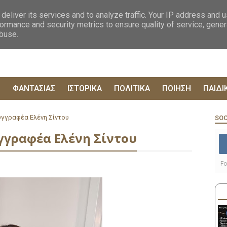
ΟΓΡΑΦΙΕΣ
ΔΥΣΤΟΠΙΚΑ
ΞΕΝΗ ΛΟΓΟΤΕΧΝΙΑ
ΦΙΛΟΣΟΦΙΚΑ
ΕΠΙΚ
deliver its services and to analyze traffic. Your IP address and 
ormance and security metrics to ensure quality of service, gene
abuse.
Ρ
ΦΑΝΤΑΣΙΑΣ
ΙΣΤΟΡΙΚΑ
ΠΟΛΙΤΙΚΑ
ΠΟΙΗΣΗ
ΠΑΙΔΙ
υγγραφέα Ελένη Σίντου
SOC
γγραφέα Ελένη Σίντου
Fo