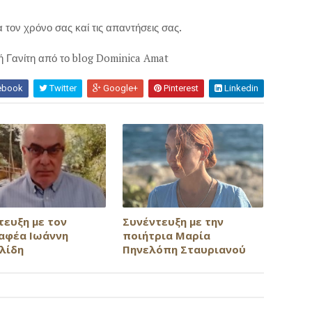
 τον χρόνο σας καί τις απαντήσεις σας.
ή Γανίτη από το blog Dominica Amat
ebook
Twitter
Google+
Pinterest
Linkedin
τευξη με τον
Συνέντευξη με την
αφέα Ιωάννη
ποιήτρια Μαρία
λίδη
Πηνελόπη Σταυριανού