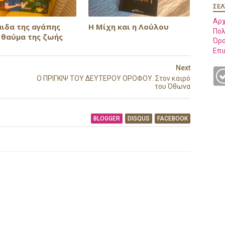
ΣΕΛ
Αρχ
άιδα της αγάπης
Η Μίχη και η Λούλου
Πολ
 θαύμα της ζωής
Όρο
Επι
Next
Ο ΠΡΙΓΚΙΨ ΤΟΥ ΔΕΥΤΕΡΟΥ ΟΡΟΦΟΥ. Στον καιρό
του Όθωνα
BLOGGER
DISQUS
FACEBOOK