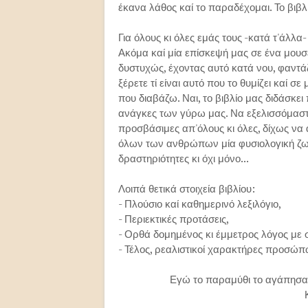
έκανα λάθος καί το παραδέχομαι. Το βιβλ
Για όλους κι όλες εμάς τους -κατά τ'άλλ
Ακόμα καί μία επίσκεψή μας σε ένα μουσε
δυστυχώς, έχοντας αυτό κατά νου, φαντάζε
ξέρετε τί είναι αυτό που το θυμίζει καί 
που διαβάζω. Ναι, το βιβλίο μας διδάσκει
ανάγκες των γύρω μας. Να εξελισσόμαστε 
προσβάσιμες απ'όλους κι όλες, δίχως να 
όλων των ανθρώπων μία φυσιολογική ζωή
δραστηριότητες κι όχι μόνο...
Λοιπά θετικά στοιχεία βιβλίου:
- Πλούσιο καί καθημερινό λεξιλόγιο,
- Περιεκτικές προτάσεις,
- Ορθά δομημένος κι έμμετρος λόγος με
- Τέλος, ρεαλιστικοί χαρακτήρες προσώπ
Εγώ το παραμύθι το αγάπησα κ