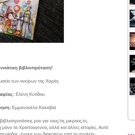
)
ννιάτικη βιβλιοπρόταση!
υσείο των ονείρων της Χαράς
αφέας:
Ελένη Κυτίδου
φηση:
Εμμανουέλα Κακαβιά
βιβλιοπροτάσεις μου για τους/τις μικρούς/ες
ή μόνο τα Χριστούγεννα, αλλά καί άλλες ιστορίες. Αυτό
 περίοδος -ένεκα των διακοπών από το σχολείο-