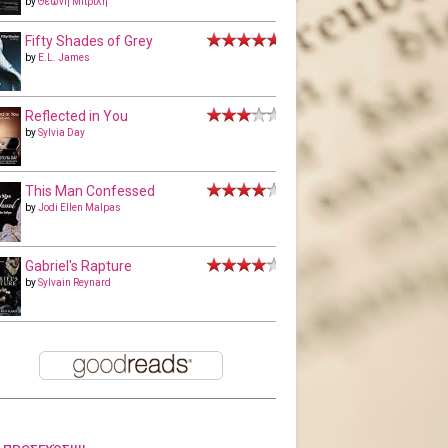
by
Θεώνη Μπριλή
Fifty Shades of Grey
by
E.L. James
Reflected in You
by
Sylvia Day
This Man Confessed
by
Jodi Ellen Malpas
Gabriel's Rapture
by
Sylvain Reynard