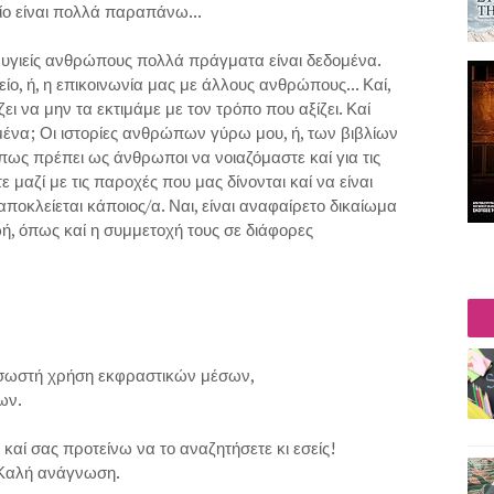
ίο είναι πολλά παραπάνω...
α- υγιείς ανθρώπους πολλά πράγματα είναι δεδομένα.
ίο, ή, η επικοινωνία μας με άλλους ανθρώπους... Καί,
ι να μην τα εκτιμάμε με τον τρόπο που αξίζει. Καί
σε μένα; Οι ιστορίες ανθρώπων γύρω μου, ή, των βιβλίων
 πως πρέπει ως άνθρωποι να νοιαζόμαστε καί για τις
μαζί με τις παροχές που μας δίνονται καί να είναι
αποκλείεται κάποιος/α. Ναι, είναι αναφαίρετο δικαίωμα
, όπως καί η συμμετοχή τους σε διάφορες
 σωστή χρήση εκφραστικών μέσων,
ων.
αί σας προτείνω να το αναζητήσετε κι εσείς!
Καλή ανάγνωση.