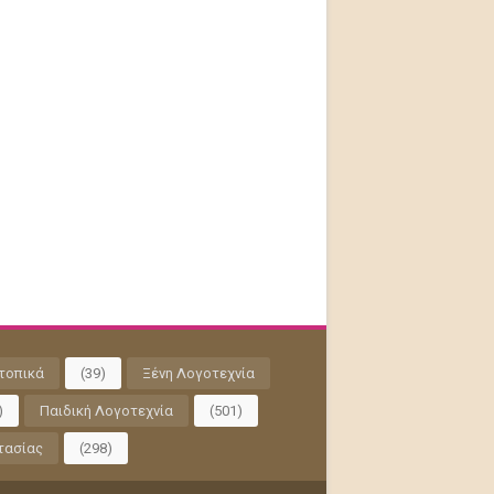
τοπικά
(39)
Ξένη Λογοτεχνία
)
Παιδική Λογοτεχνία
(501)
τασίας
(298)