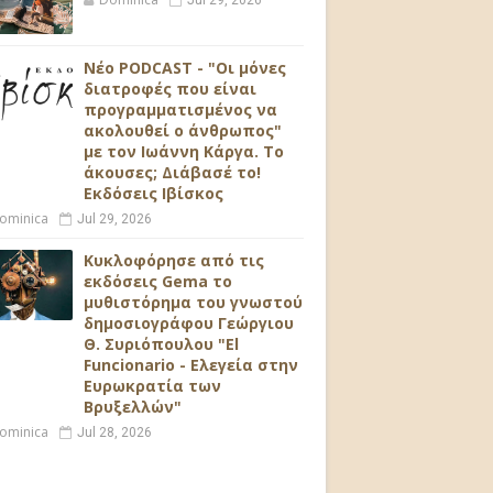
Jul 29, 2026
Νέο PODCAST - "Οι μόνες
διατροφές που είναι
προγραμματισμένος να
ακολουθεί ο άνθρωπος"
με τον Ιωάννη Κάργα. Το
άκουσες; Διάβασέ το!
Εκδόσεις Ιβίσκος
ominica
Jul 29, 2026
Κυκλοφόρησε από τις
εκδόσεις Gema το
μυθιστόρημα του γνωστού
δημοσιογράφου Γεώργιου
Θ. Συριόπουλου "El
Funcionario - Ελεγεία στην
Ευρωκρατία των
Βρυξελλών"
ominica
Jul 28, 2026