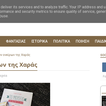
ΟΓΡΑΦΙΕΣ
ΔΥΣΤΟΠΙΚΑ
ΞΕΝΗ ΛΟΓΟΤΕΧΝΙΑ
ΦΙΛΟΣΟΦΙΚΑ
ΕΠΙΚ
deliver its services and to analyze traffic. Your IP address and 
ormance and security metrics to ensure quality of service, gene
abuse.
Ρ
ΦΑΝΤΑΣΙΑΣ
ΙΣΤΟΡΙΚΑ
ΠΟΛΙΤΙΚΑ
ΠΟΙΗΣΗ
ΠΑΙΔΙ
ων ονείρων της Χαράς
SOC
ων της Χαράς
εχνία
Fo