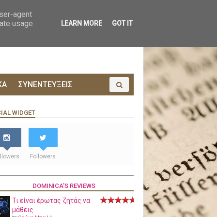
ΟΙΝΩΝΙΑ
ΠΡΟΔΗΜΟΣΙΕΥΣΗ
user-agent
rate usage
LEARN MORE
GOT IT
ΚΑ
ΣΥΝΕΝΤΕΥΞΕΙΣ
IAL WIDGET
llowers
Followers
DOMINICA'S REVIEWS
Τι είναι έρωτας ζητάς να
μάθεις