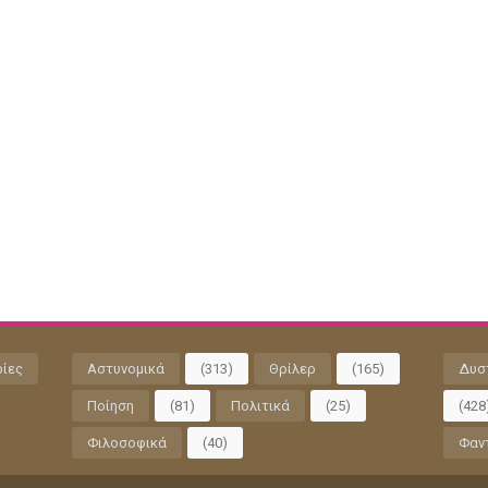
ρίες
Αστυνομικά
(313)
Θρίλερ
(165)
Δυσ
Ποίηση
(81)
Πολιτικά
(25)
(428
Φιλοσοφικά
(40)
Φαν