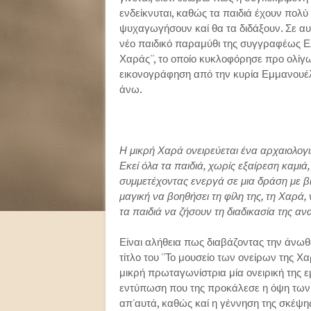
ενδείκνυται, καθώς τα παιδιά έχουν πολύ
ψυχαγωγήσουν καί θα τα διδάξουν. Σε αυτ
νέο παιδικό παραμύθι της συγγραφέως Ελέ
Χαράς'', το οποίο κυκλοφόρησε προ ολίγ
εικονογράφηση από την κυρία Εμμανουέλα
άνω.
Η μικρή Χαρά ονειρεύεται ένα αρχαιολογι
Εκεί όλα τα παιδιά, χωρίς εξαίρεση καμι
συμμετέχοντας ενεργά σε μια δράση με β
μαγική να βοηθήσει τη φίλη της, τη Χαρά,
τα παιδιά να ζήσουν τη διαδικασία της α
Είναι αλήθεια πως διαβάζοντας την άνω
τίτλο του ''Το μουσείο των ονείρων της Χ
μικρή πρωταγωνίστρια μία ονειρική της ε
εντύπωση που της προκάλεσε η όψη των 
απ'αυτά, καθώς καί η γέννηση της σκέψης