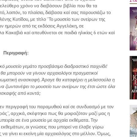
ΣΤΑ
 ελεύθερο χρόνο να διαβάσουν βιβλία που θα τα
ό, λοιπόν, το πλαίσιο, διάβασα καί σας παρουσιάζω το
νης Κυτίδου, με τίτλο ''Το μουσείο των ονείρων της
ων ημερών από τις εκδόσεις Αγγελάκη, σε
 Κακαβιά καί απευθύνεται σε παιδιά ηλικίας 6 ετών καί
Περιγραφή:
κό μουσείο γεμάτο προσβάσιμο διαδραστικό παιχνίδι!
ά, θα μπορούν να γίνουν αρχαιολόγοι πραγματικοί
ιωματική ανασκαφή. Άραγε θα καταφέρει η μελισσούλα η
 να ζωντανέψει το μουσείο των ονείρων της έτσι ώστε όλα
νασκαφής από κοντά;
θεν περιγραφή του παραμυθιού καί σε συνδυασμό με τον
αράς'', αρχικά, σκέφτηκα πως θα μοιραζόταν μαζί μας η
μπειρία σε ένα μουσείο με αρχαία εκθέματα. Την
εκθεμάτων, οι γνώσεις που μπορεί να έλαβε γύρω
 να γίνει κι εκείνη μία αρχαιολόγος στο μέλλον. Όμως,