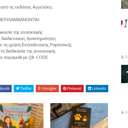
από τις εκδόσεις Αγγελάκη.
ΠΕΡΙΛΑΜΒΑΝΟΝΤΑΙ:
ικασία της ανασκαφής
 διαδικτυακές δραστηριότητες
µε τη χρήση Εκπαιδευτικής Ροµποτικής
 τη διαδικασία της ανασκαφής
το παραµύθι µε QR-CODE
D
ebook
Twitter
Google+
Pinterest
Linkedin
D