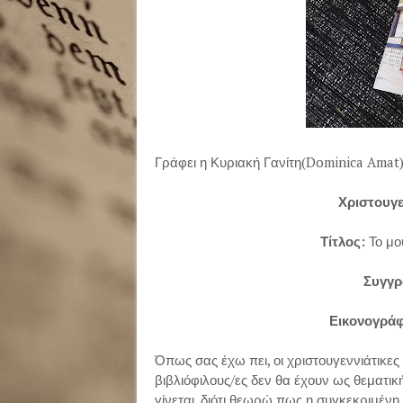
Γράφει η Κυριακή Γανίτη(Dominica Amat
Χριστουγε
Τίτλος:
Το μο
Συγγρ
Εικονογρά
Όπως σας έχω πει, οι χριστουγεννιάτικες 
βιβλιόφιλους/ες δεν θα έχουν ως θεματικ
γίνεται, διότι θεωρώ πως η συγκεκριμένη