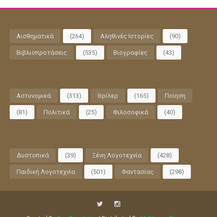
Αισθηματικά
(264)
Αληθινές Ιστορίες
(90)
Βιβλιοπροτάσεις
(535)
Βιογραφίες
(43)
Αστυνομικά
(313)
Θρίλερ
(165)
Ποίηση
(81)
Πολιτικά
(25)
Φιλοσοφικά
(40)
Δυστοπικά
(39)
Ξένη Λογοτεχνία
(428)
Παιδική Λογοτεχνία
(501)
Φαντασίας
(298)