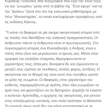
Κυριακής Πλαϊνάκη. Μία συγγραφέα που είχα την καλή τύχη
να την ''γνωρίσω'' μέσα από το βιβλίο της '''Ετσι έφυγε'' καί να
την ''βρίσκω'' ξανά στο νέο της κοινωνικό μυθιστόρημα, με
τίτλο ''Μοναστηράκι'', το οποίο κυκλοφόρησε προσφάτως από
τις εκδόσεις Κάκτος.
''Τι κάνει τη διαφορά σε μία ακόμα οικογενειακή ιστορία από
τις πολλές που διανθίζουν την ελληνική πραγματικότητα; Οι
άνθρωποι· πάντα οι άνθρωποι είναι οι πρωταγωνιστές. Στη
συγκεκριμένη ιστορία, ένα Κυκλαδονήσι, η Άνδρος, είναι ο
τόπος όπου ζουν και μεγαλώνουν οι ήρωές μας. Μέσα στην
ομορφιά του γαλάζιου στοιχείου, διαμορφώνονται οι
χαρακτήρες τους, ήπιοι μεν, δυναμικοί δε, και ζυμώνονται οι
μεταξύ τους σχέσεις σε συνθήκες, πολλές φορές, αντίξοες. Η
οικογένεια και το δέσιμό της είναι αυτό που συνήθως κρατά
τα μέλη της ενωμένα. Οι διαφορές, στον χαρακτήρα του
καθενός, παραμερίζονται με αγάπη, όταν όλοι γνωρίζουν τα
όριά τους και φροντίζουν να τα διατηρούν. Δαμάζει τα κύματα
ο καπετάν Αριστείδης, ο αρχηγός της οικογένειας, και γίνεται
ένας καταξιωμένος ναυτικός, που πολύ αγάπησε τη θάλασσα.
Το γεγονός όμως αυτό δεν τον κάνει καταπιεστικό με τα