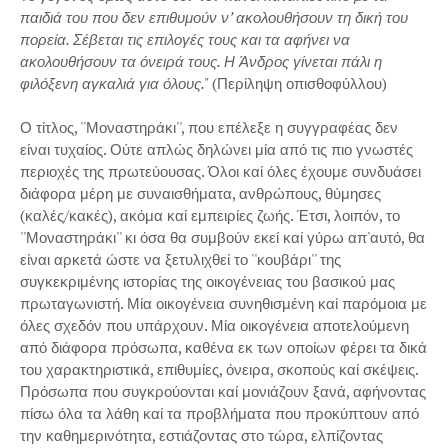
παιδιά του που δεν επιθυμούν ν’ ακολουθήσουν τη δική του
πορεία. Σέβεται τις επιλογές τους και τα αφήνει να
ακολουθήσουν τα όνειρά τους. Η Άνδρος γίνεται πάλι η
φιλόξενη αγκαλιά για όλους."
(Περίληψη οπισθοφύλλου)
Ο τίτλος, ''Μοναστηράκι'', που επέλεξε η συγγραφέας δεν
είναι τυχαίος. Ούτε απλώς δηλώνει μία από τις πιο γνωστές
περιοχές της πρωτεύουσας. Όλοι καί όλες έχουμε συνδυάσει
διάφορα μέρη με συναισθήματα, ανθρώπους, θύμησες
(καλές/κακές), ακόμα καί εμπειρίες ζωής. Έτσι, λοιπόν, το
''Μοναστηράκι'' κι όσα θα συμβούν εκεί καί γύρω απ'αυτό, θα
είναι αρκετά ώστε να ξετυλιχθεί το ''κουβάρι'' της
συγκεκριμένης ιστορίας της οικογένειας του βασικού μας
πρωταγωνιστή. Μία οικογένεια συνηθισμένη καί παρόμοια με
όλες σχεδόν που υπάρχουν. Μία οικογένεια αποτελούμενη
από διάφορα πρόσωπα, καθένα εκ των οποίων φέρει τα δικά
του χαρακτηριστικά, επιθυμίες, όνειρα, σκοπούς καί σκέψεις.
Πρόσωπα που συγκρούονται καί μονιάζουν ξανά, αφήνοντας
πίσω όλα τα λάθη καί τα προβλήματα που προκύπτουν από
την καθημερινότητα, εστιάζοντας στο τώρα, ελπίζοντας