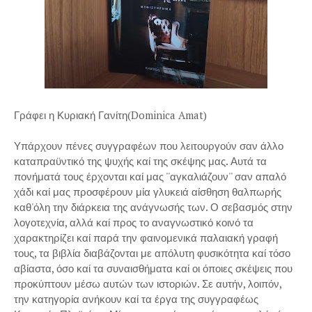
Γράφει η Κυριακή Γανίτη(Dominica Amat)
Υπάρχουν πένες συγγραφέων που λειτουργούν σαν άλλο
καταπραϋντικό της ψυχής καί της σκέψης μας. Αυτά τα
πονήματά τους έρχονται καί μας ''αγκαλιάζουν'' σαν απαλό
χάδι καί μας προσφέρουν μία γλυκειά αίσθηση θαλπωρής
καθ'όλη την διάρκεια της ανάγνωσής των. Ο σεβασμός στην
λογοτεχνία, αλλά καί προς το αναγνωστικό κοινό τα
χαρακτηρίζει καί παρά την φαινομενικά παλαιακή γραφή
τους, τα βιβλία διαβάζονται με απόλυτη φυσικότητα καί τόσο
αβίαστα, όσο καί τα συναισθήματα καί οι όποιες σκέψεις που
προκύπτουν μέσω αυτών των ιστοριών. Σε αυτήν, λοιπόν,
την κατηγορία ανήκουν καί τα έργα της συγγραφέως