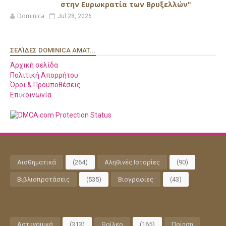
στην Ευρωκρατία των Βρυξελλών"
Dominica
Jul 28, 2026
ΣΕΛΊΔΕΣ DOMINICA AMAT...
Αρχική σελίδα
Πολιτική Απορρήτου
Όροι & Προϋποθέσεις
Επικοινωνία
Αισθηματικά
(264)
Αληθινές Ιστορίες
(90)
Βιβλιοπροτάσεις
(535)
Βιογραφίες
(43)
Αστυνομικά
(313)
Θρίλερ
(165)
Ποίηση