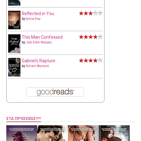
Reflected in You
by
Sylvia Day
This Man Confessed
by
Jodi Ellen Malpas
Gabriel's Rapture
by
Sylvain Reynard
ΣΤΑ ΠΡΟΣΕΧΏΣ!!!!