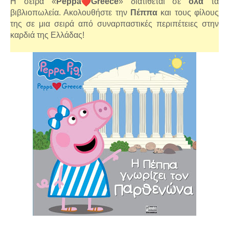
Η σειρά «
Peppa
Greece
» διατίθεται σε
όλα
τα
βιβλιοπωλεία. Ακολουθήστε την
Πέππα
και τους φίλους
της σε μια σειρά από συναρπαστικές περιπέτειες στην
καρδιά της Ελλάδας!