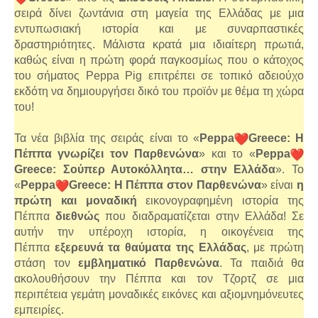
σειρά δίνει ζωντάνια στη μαγεία της Ελλάδας με μια
εντυπωσιακή ιστορία και με συναρπαστικές
δραστηριότητες. Μάλιστα κρατά μια ιδιαίτερη πρωτιά,
καθώς είναι η πρώτη φορά παγκοσμίως που ο κάτοχος
του σήματος Peppa Pig επιτρέπει σε τοπικό αδειούχο
εκδότη να δημιουργήσει δικό του προϊόν με θέμα τη χώρα
του!
Τα νέα βιβλία της σειράς είναι το «
Peppa
Greece: Η
Πέππα γνωρίζει τον Παρθενώνα
» και το «
Peppa
Greece: Σούπερ Αυτοκόλλητα… στην Ελλάδα
». Το
«
Peppa
Greece: Η Πέππα στον Παρθενώνα
» είναι
η
πρώτη και μοναδική
εικονογραφημένη ιστορία της
Πέππα
διεθνώς
που διαδραματίζεται στην Ελλάδα! Σε
αυτήν την υπέροχη ιστορία, η οικογένεια της
Πέππα
εξερευνά τα θαύματα της Ελλάδας
, με πρώτη
στάση τον
εμβληματικό Παρθενώνα
. Τα παιδιά θα
ακολουθήσουν την Πέππα και τον Τζορτζ σε μια
περιπέτεια γεμάτη μοναδικές εικόνες και αξιομνημόνευτες
εμπειρίες.