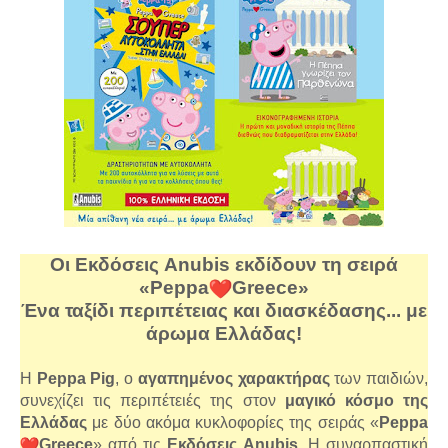
Οι Εκδόσεις
Anubis
εκδίδουν τη σειρά
«
Peppa
Greece
»
Ένα ταξίδι περιπέτειας και διασκέδασης... με
άρωμα Ελλάδας!
Η
Peppa
Pig
, ο
αγαπημένος χαρακτήρας
των παιδιών,
συνεχίζει τις περιπέτειές της στον
μαγικό κόσμο της
Ελλάδας
με δύο ακόμα κυκλοφορίες της σειράς «
Peppa
Greece
» από τις
Εκδόσεις
Anubis
. Η συναρπαστική