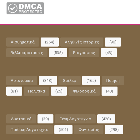
Αισθηματικά
(264)
Αληθινές Ιστορίες
(90)
Βιβλιοπροτάσεις
(535)
Βιογραφίες
(43)
Αστυνομικά
(313)
Θρίλερ
(165)
Ποίηση
(81)
Πολιτικά
(25)
Φιλοσοφικά
(40)
Δυστοπικά
(39)
Ξένη Λογοτεχνία
(428)
Παιδική Λογοτεχνία
(501)
Φαντασίας
(298)