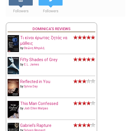
Followers
Followers
DOMINICA'S REVIEWS
Τι είναι έρωτας ζητάς να
μάθεις
by
Θεώνη Μπριλή
Fifty Shades of Grey
by
E.L. James
Reflected in You
by
Sylvia Day
This Man Confessed
by
Jodi Ellen Malpas
Gabriel's Rapture
by
Sylvain Reynard