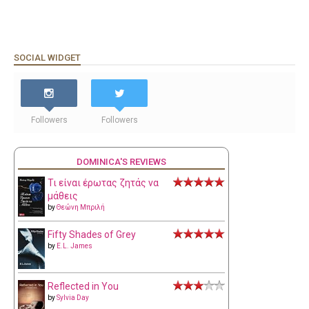
SOCIAL WIDGET
Followers
Followers
DOMINICA'S REVIEWS
Τι είναι έρωτας ζητάς να
μάθεις
by
Θεώνη Μπριλή
Fifty Shades of Grey
by
E.L. James
Reflected in You
by
Sylvia Day