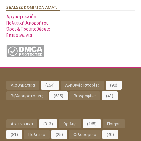
ΣΕΛΊΔΕΣ DOMINICA AMAT...
Αρχική σελίδα
Πολιτική Απορρήτου
Όροι & Προϋποθέσεις
Επικοινωνία
Αισθηματικά
(264)
Αληθινές Ιστορίες
(90)
Βιβλιοπροτάσεις
(535)
Βιογραφίες
(43)
Αστυνομικά
(313)
Θρίλερ
(165)
Ποίηση
(81)
Πολιτικά
(25)
Φιλοσοφικά
(40)