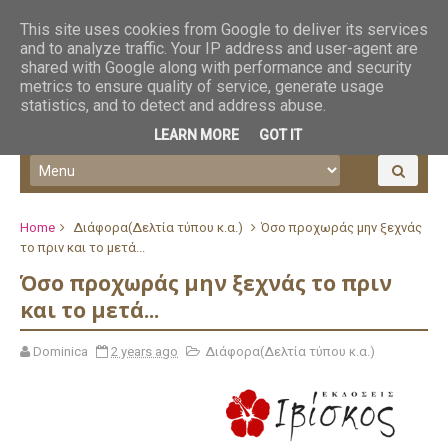
This site uses cookies from Google to deliver its services
and to analyze traffic. Your IP address and user-agent are
shared with Google along with performance and security
metrics to ensure quality of service, generate usage
statistics, and to detect and address abuse.
LEARN MORE
GOT IT
Home
Διάφορα(Δελτία τύπου κ.α.)
Όσο προχωράς μην ξεχνάς
το πριν και το μετά...
Όσο προχωράς μην ξεχνάς το πριν
και το μετά...
Dominica
2 years ago
Διάφορα(Δελτία τύπου κ.α.)