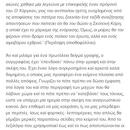
αιώνες χάθηκε μία λεγεώνα με επικεφαλής έναν πρόγονό
του. Ο Χόργκαν, γιος του αντίπαλου ηγέτη, ενοχλημένος από
τις αποφάσεις του πατέρα του, ξεκινάει ένα ταξίδι αναζήτησης
απαντήσεων που πιστεύει ότι θα του δώσει η Σκοτεινή Κόρη,
η οποία έχει το χάρισμα της ενόρασης. Όμως, οι μοίρες θα τον
φέρουν στον δρόμο ενός παλιού του έρωτα, αλλά και ενός
αιμοβόρου εχθρού."
(Περίληψη οπισθοφύλλου)
Άν καί μιλάμε για ένα πρωτόλειο δείγμα γραφής, ο
συγγραφέας έχει ''επενδύσει'' πάνω στην γραφή καί στην
σκέψη του. Έχει έναν λόγο συγκροτημένο καί αρκετά καλά
δομημένο, ο οποίος μας προσφέρει ένα κείμενο πλούσιο από
πολλές απόψεις. Γνωρίζει το πότε πρέπει να δώσει έμφαση
στα λόγια του καί στην περιγραφή των μαχών που θα
λάβουν χώρα καί το πότε πρέπει να ''κατεβάσει'' τους τόνους,
ώστε να υπάρχει μία ηρεμία στην σκέψη του αναγνωστικού
κοινού. Δεν επιθυμεί να μας κουράσει, ή, να μας μπερδέψει
με περιττές -ίσως καί φορτικές- λεπτομέρειες που απλώς θα
γέμιζαν μερικές παραπάνω σελίδες στο κείμενό του. Από το
λεξιλόγιο που χρησιμοποιεί έως καί το πως αποτυπώνονται οι