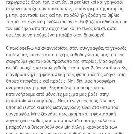
περιγραφές όλων των σκηνών, οι ρεαλιστικοί καί γρήγοροι
διάλογοι μεταξύ των προσώπων, το πάντρεμα της ιστορίας
με την φαντασία έως καί την παράλληλη δράση το βιβλίο
-παρά τον σχετικά μεγάλο του όγκο- διαβάζεται αδιάκοπα με
τον ίδιο ζήλο από την αρχή έως καί το τέλος καί σε αυτό
οφείλουμε να πούμε ένα μπράβο στον δημιουργό.
Όπως οφείλω να αναγνωρίσω, στον συγγραφέα, το γεγονός
ότι δεν μας παίρνει από το χέρι, καθοδηγώντας μας το τι να
σκεφτούμε για το κάθε πρόσωπο της ιστορίας. Μας αφήνει
ελεύθερους/ες να αντιληφθούμε το τι πρεσβεύουν καί το πώς
η ανθρώπινη, ή, η φανταστική τους φύση τους/τις οδηγεί στις
όποιες αποφάσεις καί πράξεις. Ναι, δεν μας προσφέρει
αναμασημένη τροφή, λες καί δεν μπορούμε να τα
κατανοήσουμε από μόνοι/ες μας, μα μας βάζει στην
διαδικασία να σκεφτούμε. Ναι, το γεγονός πως δεν μας
υποτιμά (εντός κι εκτός εισαγωγικών) είναι στα υπέρ του
συγγραφέα. Μην ξεχνάμε πως ακόμη καί η φανταστική
λογοτεχνία -καθώς καί τα παρακλάδια αυτής- κάλλιστα
μπορούν να θεωρηθούν σαν μία άλλη μικρογραφία των
σύγχρονων κοινωνιών καί των ανθρώπων με όλα τα πάθη,