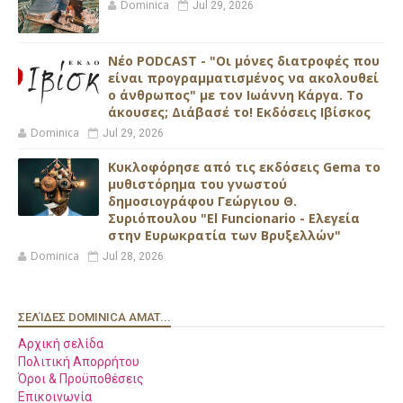
Dominica
Jul 29, 2026
Νέο PODCAST - "Οι μόνες διατροφές που
είναι προγραμματισμένος να ακολουθεί
ο άνθρωπος" με τον Ιωάννη Κάργα. Το
άκουσες; Διάβασέ το! Εκδόσεις Ιβίσκος
Dominica
Jul 29, 2026
Κυκλοφόρησε από τις εκδόσεις Gema το
μυθιστόρημα του γνωστού
δημοσιογράφου Γεώργιου Θ.
Συριόπουλου "El Funcionario - Ελεγεία
στην Ευρωκρατία των Βρυξελλών"
Dominica
Jul 28, 2026
ΣΕΛΊΔΕΣ DOMINICA AMAT...
Αρχική σελίδα
Πολιτική Απορρήτου
Όροι & Προϋποθέσεις
Επικοινωνία