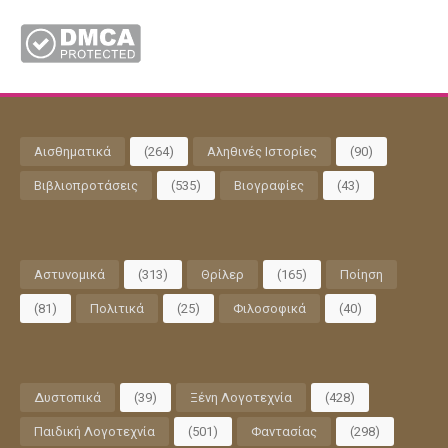
Αισθηματικά
(264)
Αληθινές Ιστορίες
(90)
Βιβλιοπροτάσεις
(535)
Βιογραφίες
(43)
Αστυνομικά
(313)
Θρίλερ
(165)
Ποίηση
(81)
Πολιτικά
(25)
Φιλοσοφικά
(40)
Δυστοπικά
(39)
Ξένη Λογοτεχνία
(428)
Παιδική Λογοτεχνία
(501)
Φαντασίας
(298)