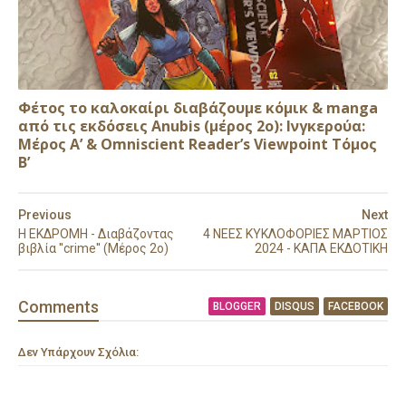
Φέτος το καλοκαίρι διαβάζουμε κόμικ & manga
από τις εκδόσεις Anubis (μέρος 2ο): Ινγκερούα:
Μέρος Α’ & Omniscient Reader’s Viewpoint Τόμος
Β’
Previous
Next
Η ΕΚΔΡΟΜΗ - Διαβάζοντας
4 ΝΕΕΣ ΚΥΚΛΟΦΟΡΙΕΣ ΜΑΡΤΙΟΣ
βιβλία ''crime'' (Mέρος 2ο)
2024 - ΚΑΠΑ ΕΚΔΟΤΙΚΗ
Comment
s
BLOGGER
DISQUS
FACEBOOK
Δεν Υπάρχουν Σχόλια: