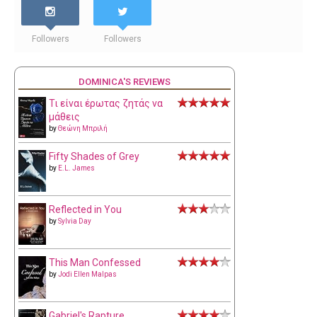
Followers
Followers
DOMINICA'S REVIEWS
Τι είναι έρωτας ζητάς να
μάθεις
by
Θεώνη Μπριλή
Fifty Shades of Grey
by
E.L. James
Reflected in You
by
Sylvia Day
This Man Confessed
by
Jodi Ellen Malpas
Gabriel's Rapture