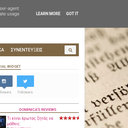
ΟΙΝΩΝΙΑ
ΠΡΟΔΗΜΟΣΙΕΥΣΗ
user-agent
rate usage
LEARN MORE
GOT IT
ΚΑ
ΣΥΝΕΝΤΕΥΞΕΙΣ
IAL WIDGET
llowers
Followers
DOMINICA'S REVIEWS
Τι είναι έρωτας ζητάς να
μάθεις