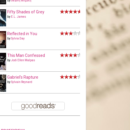
by
Θεώνη Μπριλή
Fifty Shades of Grey
by
E.L. James
Reflected in You
by
Sylvia Day
This Man Confessed
by
Jodi Ellen Malpas
Gabriel's Rapture
by
Sylvain Reynard