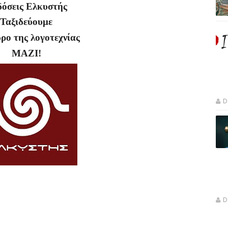
όσεις Ελκυστής
Ταξιδεύουμε
ρο της λογοτεχνίας
ΜΑΖΙ!
D
D