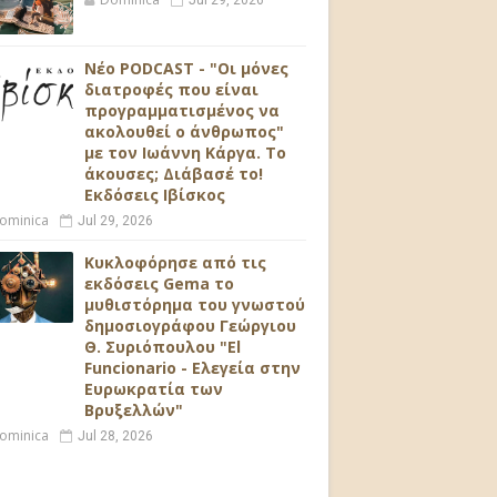
Jul 29, 2026
Νέο PODCAST - "Οι μόνες
διατροφές που είναι
προγραμματισμένος να
ακολουθεί ο άνθρωπος"
με τον Ιωάννη Κάργα. Το
άκουσες; Διάβασέ το!
Εκδόσεις Ιβίσκος
ominica
Jul 29, 2026
Κυκλοφόρησε από τις
εκδόσεις Gema το
μυθιστόρημα του γνωστού
δημοσιογράφου Γεώργιου
Θ. Συριόπουλου "El
Funcionario - Ελεγεία στην
Ευρωκρατία των
Βρυξελλών"
ominica
Jul 28, 2026