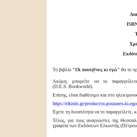
Δια
ISB
Χρό
Εκδότ
Το βιβλίο
"
Οι πουτ@νες κι εγώ
"
θα το πρ
Ακόμη, μπορείτε να το παραγγείλ
(
D
.
E
.
S
.
Bookworld
)
.
Επίσης, είναι διαθέσιμο και στο ηλεκτρον
https://elkistis.gr/product/
oi-poutanes-ki-ego
Έχετε τη δυνατότητα να το παραγγείλετε,
Τέλος, για τους αναγνώστες της Θεσσαλο
γραφεία των Εκδόσεων Ελκυστής (Πέτρου