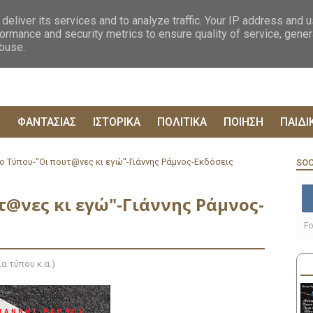
ΟΓΡΑΦΙΕΣ
ΔΥΣΤΟΠΙΚΑ
ΞΕΝΗ ΛΟΓΟΤΕΧΝΙΑ
ΦΙΛΟΣΟΦΙΚΑ
ΕΠΙΚ
deliver its services and to analyze traffic. Your IP address and 
ormance and security metrics to ensure quality of service, gene
abuse.
Ρ
ΦΑΝΤΑΣΙΑΣ
ΙΣΤΟΡΙΚΑ
ΠΟΛΙΤΙΚΑ
ΠΟΙΗΣΗ
ΠΑΙΔΙ
ο Τύπου-"Οι πουτ@νες κι εγώ"-Γιάννης Ράμνος-Εκδόσεις
SOC
τ@νες κι εγώ"-Γιάννης Ράμνος-
Fo
α τύπου κ.α.)