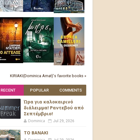
KIRIAKI(Dominica Amat)'s favorite books »
RECENT
POPULAR
COMMENTS
Ώρα για καλοκαιρινό
διάλειμμα! Ραντεβού από
Σεπτέμβριο!
Dominica
Jul 29, 2026
ΤΟ ΒΑΝΑΚΙ
Dominica