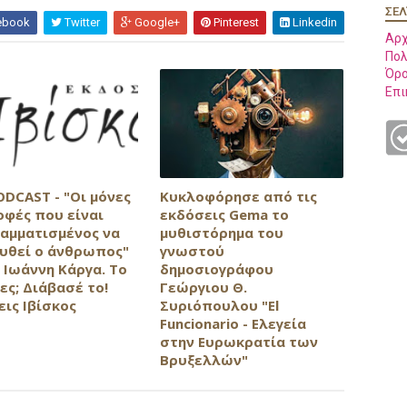
ΣΕΛ
ebook
Twitter
Google+
Pinterest
Linkedin
Αρχ
Πολ
Όρο
Επι
ODCAST - "Οι μόνες
Κυκλοφόρησε από τις
οφές που είναι
εκδόσεις Gema το
αμματισμένος να
μυθιστόρημα του
υθεί ο άνθρωπος"
γνωστού
 Ιωάννη Κάργα. Το
δημοσιογράφου
ες; Διάβασέ το!
Γεώργιου Θ.
εις Ιβίσκος
Συριόπουλου "El
Funcionario - Ελεγεία
στην Ευρωκρατία των
Βρυξελλών"