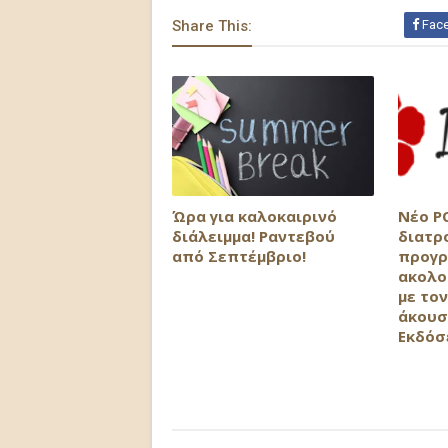
Share This:
Fac
Ώρα για καλοκαιρινό
Νέο P
διάλειμμα! Ραντεβού
διατρ
από Σεπτέμβριο!
προγρ
ακολο
με τον
άκουσ
Εκδόσ