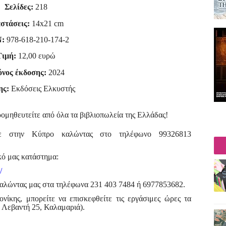
Σελίδες:
218
στάσεις:
14
x
21
cm
N:
978-618-210-174-2
Τιμή:
12,00 ευρώ
νος έκδοσης:
2024
ης:
Εκδόσεις Ελκυστής
ομηθευτείτε από όλα τα βιβλιοπωλεία της Ελλάδας!
ετε στην Κύπρο καλώντας στο τηλέφωνο
99326813
ικό μας κατάστημα:
/
 καλώντας μας στα τηλέφωνα 231 403 7484 ή 6977853682.
νίκης, μπορείτε να επισκεφθείτε τις εργάσιμες ώρες τα
 Λεβαντή 25, Καλαμαριά).