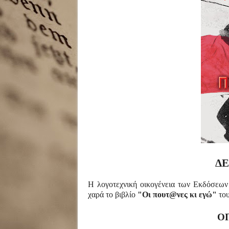
ΔΕ
Η λογοτεχνική οικογένεια των Εκδόσεων
χαρά το βιβλίο
"
Οι πουτ@νες κι εγώ
"
του
Ο