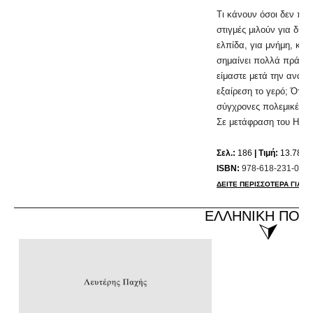
Τι κάνουν όσοι δεν πέθ
στιγμές μιλούν για δυσ
ελπίδα, για μνήμη, καθ
σημαίνει πολλά πράγμα
είμαστε μετά την ανατρ
εξαίρεση το γερό; Όταν
σύγχρονες πολεμικές αν
Σε μετάφραση του Ηλία
Σελ.:
186
| Τιμή:
13.78 ε
ISBN:
978-618-231-061-
ΔΕΙΤΕ ΠΕΡΙΣΣΟΤΕΡΑ ΓΙΑ ΤΟ
ΕΛΛΗΝΙΚΗ ΠΟΙ
⮛