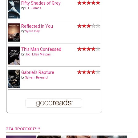
Fifty Shades of Grey
by
E.L. James
Reflected in You
by
Sylvia Day
This Man Confessed
by
Jodi Ellen Malpas
Gabriel's Rapture
by
Sylvain Reynard
ΣΤΑ ΠΡΟΣΕΧΏΣ!!!!