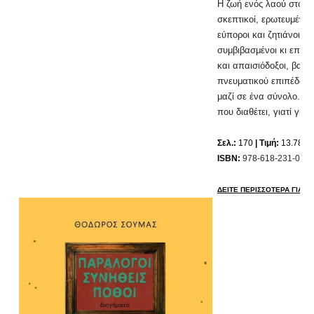
Η ζωή ενός λαού στο π
σκεπτικοί, ερωτευμένοι
εύποροι και ζητιάνοι, α
συμβιβασμένοι κι επανα
και απαισιόδοξοι, βαθι
πνευματικού επιπέδου κ
μαζί σε ένα σύνολο. Π
που διαθέτει, γιατί για
Σελ.:
170
| Τιμή:
13.78 ε
ISBN:
978-618-231-066-
ΔΕΙΤΕ ΠΕΡΙΣΣΟΤΕΡΑ ΓΙΑ ΤΟ