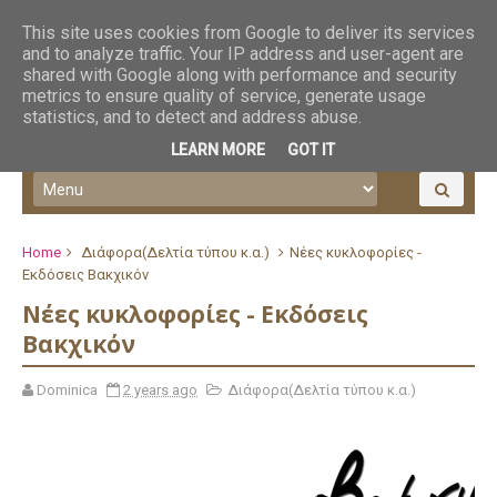
This site uses cookies from Google to deliver its services
and to analyze traffic. Your IP address and user-agent are
shared with Google along with performance and security
metrics to ensure quality of service, generate usage
statistics, and to detect and address abuse.
LEARN MORE
GOT IT
Home
Διάφορα(Δελτία τύπου κ.α.)
Νέες κυκλοφορίες -
Εκδόσεις Βακχικόν
Νέες κυκλοφορίες - Εκδόσεις
Βακχικόν
Dominica
2 years ago
Διάφορα(Δελτία τύπου κ.α.)