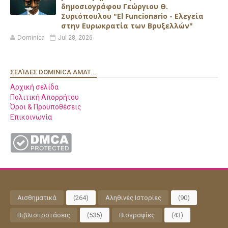
δημοσιογράφου Γεώργιου Θ.
Συριόπουλου "El Funcionario - Ελεγεία
στην Ευρωκρατία των Βρυξελλών"
Dominica
Jul 28, 2026
ΣΕΛΊΔΕΣ DOMINICA AMAT...
Αρχική σελίδα
Πολιτική Απορρήτου
Όροι & Προϋποθέσεις
Επικοινωνία
Αισθηματικά
(264)
Αληθινές Ιστορίες
(90)
Βιβλιοπροτάσεις
(535)
Βιογραφίες
(43)