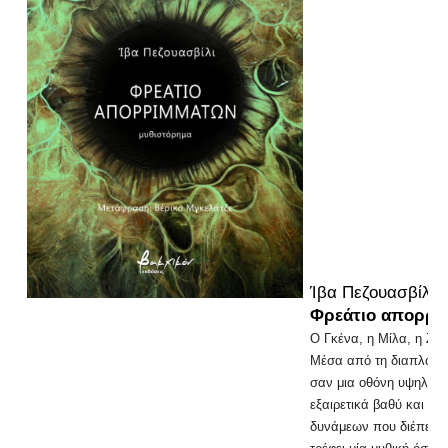
Ίβα Πεζουασβίλι
Φρεάτιο απορρι
Ο Γκένα, η Μίλα, η Ζέμ
Μέσα από τη διαπλοκή 
σαν μια οθόνη υψηλής ε
εξαιρετικά βαθύ και χι
δυνάμεων που διέπει μι