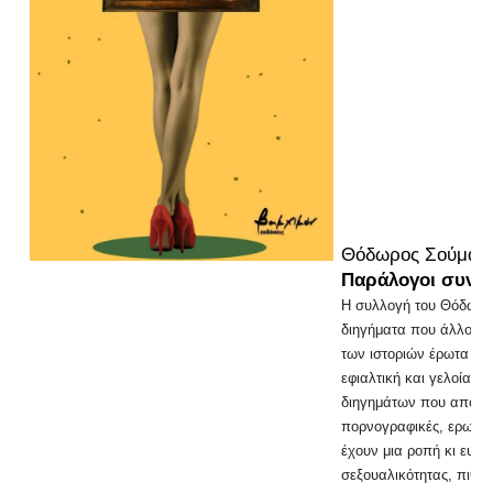
Θόδωρος Σούμας
Παράλογοι συνήθ
Η συλλογή του Θόδωρου
διηγήματα που άλλοτε 
των ιστοριών έρωτα κα
εφιαλτική και γελοία π
διηγημάτων που αποτελ
πορνογραφικές, ερωτικ
έχουν μια ροπή κι ευαι
σεξουαλικότητας, πιθαν