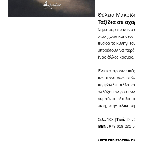
Θάλεια Μακρίδου 
Ταξίδια σε αχαρ
Νήμα αόρατο κοινό ενών
στον χώρο και στον χρ
πυξίδα το κυνήγι του ο
μπορέσουν να περάσουν
ένας άλλος κόσμος, αυ
Έντεκα προσωπικές διαδ
των πρωταγωνιστών με
περιβάλλει, αλλά και α
αλλάξει τον ρου των γε
συμπόνια, ελπίδα, αυτ
ακτή, στην τελική ρήξη
Σελ.:
108
| Τιμή:
12.72 ε
ISBN:
978-618-231-064-
ΔΕΙΤΕ ΠΕΡΙΣΣΟΤΕΡΑ ΓΙΑ ΤΟ