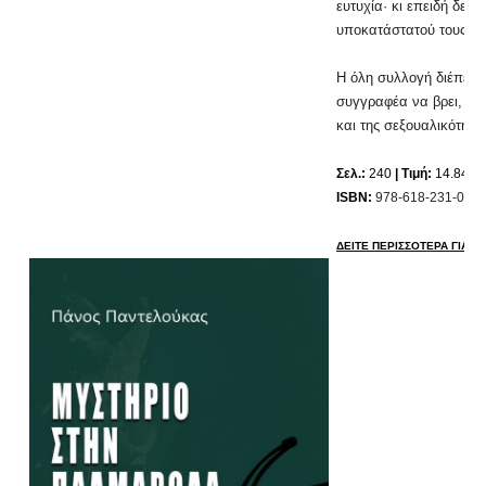
ευτυχία· κι επειδή δεν
υποκατάστατού τους, δ
Η όλη συλλογή διέπετα
συγγραφέα να βρει, να
και της σεξουαλικότητ
Σελ.:
240
| Τιμή:
14.84 ε
ISBN:
978-618-231-071-
ΔΕΙΤΕ ΠΕΡΙΣΣΟΤΕΡΑ ΓΙΑ ΤΟ