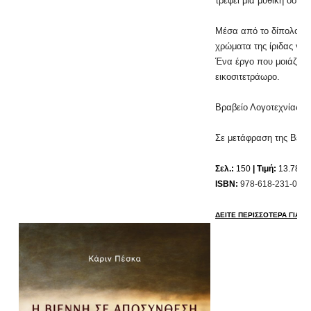
τρέφει μία μυθική όσο 
Μέσα από το δίπολο μά
χρώματα της ίριδας για
Ένα έργο που μοιάζει ν
εικοσιτετράωρο.
Βραβείο Λογοτεχνίας 
Σ
ε μετάφραση της Bέρι
Σελ.:
150
| Τιμή:
13.78 ε
ISBN:
978-618-231-072-
ΔΕΙΤΕ ΠΕΡΙΣΣΟΤΕΡΑ ΓΙΑ ΤΟ