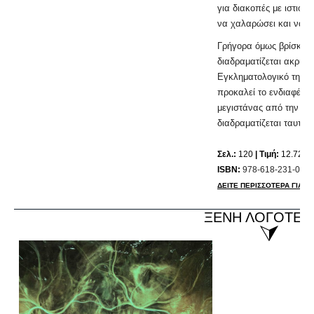
για διακοπές με ιστιο
να χαλαρώσει και να α
Γρήγορα όμως βρίσκετα
διαδραματίζεται ακριβώς
Εγκληματολογικό της Ρ
προκαλεί το ενδιαφέρο
μεγιστάνας από την Καλ
διαδραματίζεται ταυτόχ
Σελ.:
120
| Τιμή:
12.72 ε
ISBN:
978-618-231-065-
ΔΕΙΤΕ ΠΕΡΙΣΣΟΤΕΡΑ ΓΙΑ ΤΟ
ΞΕΝΗ ΛΟΓΟΤΕΧ
⮛