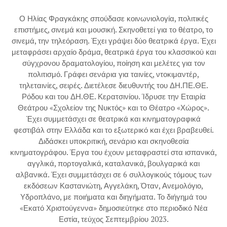
Ο Ηλίας Φραγκάκης σπούδασε κοινωνιολογία, πολιτικές
επιστήμες, σινεμά και μουσική. Σκηνοθετεί για το θέατρο, το
σινεμά, την τηλεόραση. Έχει γράψει δύο θεατρικά έργα. Έχει
μεταφράσει αρχαίο δράμα, θεατρικά έργα του κλασσικού και
σύγχρονου δραματολογίου, ποίηση και μελέτες για τον
πολιτισμό. Γράφει σενάρια για ταινίες, ντοκιμαντέρ,
τηλεταινίες, σειρές. Διετέλεσε διευθυντής του ΔΗ.ΠΕ.ΘΕ.
Ρόδου και του ΔΗ.ΘΕ. Κερατσινίου. Ίδρυσε την Εταιρία
Θεάτρου «Σχολείον της Νυκτός» και το Θέατρο «Χώρος».
Έχει συμμετάσχει σε θεατρικά και κινηματογραφικά
φεστιβάλ στην Ελλάδα και το εξωτερικό και έχει βραβευθεί.
Διδάσκει υποκριτική, σενάριο και σκηνοθεσία
κινηματογράφου. Έργα του έχουν μεταφραστεί στα ισπανικά,
αγγλικά, πορτογαλικά, καταλανικά, βουλγαρικά και
αλβανικά. Έχει συμμετάσχει σε 6 συλλογικούς τόμους των
εκδόσεων Καστανιώτη, Αγγελάκη, Όταν, Ανεμολόγιο,
Υδροπλάνο, με ποιήματα και διηγήματα. Το διήγημά του
«Εκατό Χριστούγεννα» δημοσιεύτηκε στο περιοδικό Νέα
Εστία, τεύχος Σεπτεμβρίου 2023.