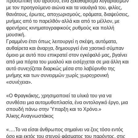
προσωπική του άβυσσο, ένα ξεκαθάρισμα λογαριασμών
με τον προηγούμενο αιώνα και τα ναυάγιά του, φιλίες,
θανάτους, έρωτες, αποχωρισμούς, οράματα, διαψεύσεις,
μνήμες από το παρελθόν αλλά και από το μέλλον, με
φρενήρεις κινηματογραφικούς ρυθμούς και πολλή
μουσική.
Γραμμένο έτσι όπως λειτουργεί η σκέψη, αυτόματα,
αυθαίρετα και άναρχα, δημιουργεί ένα χαοτικό σύμπαν
όμοιο με αυτό που επικρατεί στον εγκέφαλό μας, βγαίνει
από μια πόρτα του μυαλού και εισέρχεται σε μια άλλη και
αυτό συνεχίζεται διαρκώς μέσα στο λαβύρινθο της
μνήμης και των συνειρμών χωρίς χωροχρονική
«συνέχεια».
«Ο Φραγκάκης, χρησιμοποιεί τα υλικά του για να
συνθέσει μια αυτομυθοπλασία, ένα οντολογικό έργο, μια
σπουδή πάνω στην Ύπαρξη και το Χρόνο.»
Άλκης Αναγνωστάκος
«….Το να είσαι άνθρωπος σημαίνει να ζεις τόσο εντός
όσο και εκτός του στενού φάσματος του παρόντος, στις