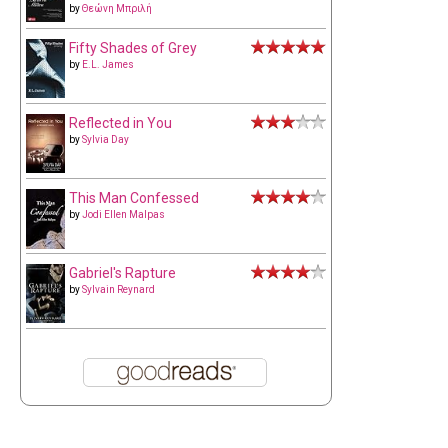
by
Θεώνη Μπριλή
Fifty Shades of Grey
by
E.L. James
Reflected in You
by
Sylvia Day
This Man Confessed
by
Jodi Ellen Malpas
Gabriel's Rapture
by
Sylvain Reynard