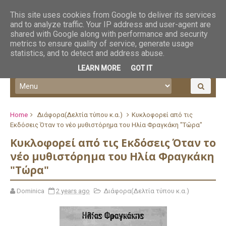
This site uses cookies from Google to deliver its services
and to analyze traffic. Your IP address and user-agent are
shared with Google along with performance and security
metrics to ensure quality of service, generate usage
statistics, and to detect and address abuse.
LEARN MORE
GOT IT
Home
Διάφορα(Δελτία τύπου κ.α.)
Κυκλοφορεί από τις
Εκδόσεις Όταν το νέο μυθιστόρημα του Ηλία Φραγκάκη "Τώρα"
Κυκλοφορεί από τις Εκδόσεις Όταν το
νέο μυθιστόρημα του Ηλία Φραγκάκη
"Τώρα"
Dominica
2 years ago
Διάφορα(Δελτία τύπου κ.α.)