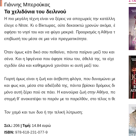
ΣΤΑ
Γιάννης Μπερούκας
Τα χελιδόνια του δειλινού
Η πιο μεγάλη τέχνη είναι να ξέρεις να αποχωρείς την κατάλληλη στιγμή
έλεγε ο Νίτσε. Κι ο Βίκτωρας, ούτε δεκαοκτώ χρονών ακόμα, έπρεπε ν’
αφήσει το νησί του και να φύγει μακριά. Προορισμός η Αθήνα του ’70 και η
επιβίωσή του μέσα σε μια νέα πραγματικότητα.
Όταν όμως κάτι δικό σου πεθαίνει, πάντα παίρνει μαζί του και κάτι από
σένα. Και η Ιφιγένεια που άφησε πίσω του, άθελά της, τα είχε πάρει
σχεδόν όλα και καθημερινά χανόταν κι αυτή μαζί του.
Γιορτή όμως είναι η ζωή και άσβεστη φλόγα, που δυναμώνει με αλήθεια
και φως και, μέσα στα αδιέξοδά της, πάντα βρίσκει δρόμους διαφυγής,
μόνο αυτή ξέρει πού σε πάει. Η καινούρια ζωή στην Αθήνα, που κάποια
στιγμή θ’ ανακατέψει το παρόν με το παρελθόν, στο τέλος τι θα φέρει;
Τον χαμό και των δυο ή την τελική λύτρωση;
Σελ.:
206
| Τιμή:
14.84 ευρώ
ISBN:
978-618-231-077-9