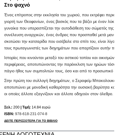
Στο ψαχνό
Ένας επίτροπος στην εκκλησία του χωριού, που εκτρέφει περιστέρια για τ
γιορτή των Θεοφανίων, ένας βοσκός που τα βάζει με έναν λύκο, μια
γυναίκα που υπερασπίζεται την αυτοδιάθεση του σώματός της σε μία
συνέλευση αναρχικών, ένας άνδρας που προσπαθεί μετά μανίας να
σκοτώσει την κατσαρίδα που εισέβαλε στο σπίτι του, είναι λίγοι μόνο από
τους πρωταγωνιστές των διηγημάτων που απαρτίζουν αυτήν τη συλλογή.
Ιστορίες που κινούνται μεταξύ του αστικού τοπίου και οικισμών της
περιφέρειας, αποτυπώνοντας την παρέκκλιση των ηρώων τόσο από το
πάγιο ήθος των συμπολιτών τους, όσο και από το προσωπικό τους.
Στην πρώτη του συλλογή διηγημάτων, ο Σεραφείμ Μπακολουκάς,
αποτυπώνει με μοναδική καθαρότητα την ουσιακή βαρύτητα καταστάσεων
οι οποίες άλλοτε εξαγνίζουν και άλλοτε οδηγούν στον όλεθρο.
Σελ.:
200
| Τιμή:
14.84 ευρώ
ISBN:
978-618-231-074-8
ΔΕΙΤΕ ΠΕΡΙΣΣΟΤΕΡΑ ΓΙΑ ΤΟ ΒΙΒΛΙΟ
ΞΕΝΗ ΛΟΓΟΤΕΧΝΙΑ