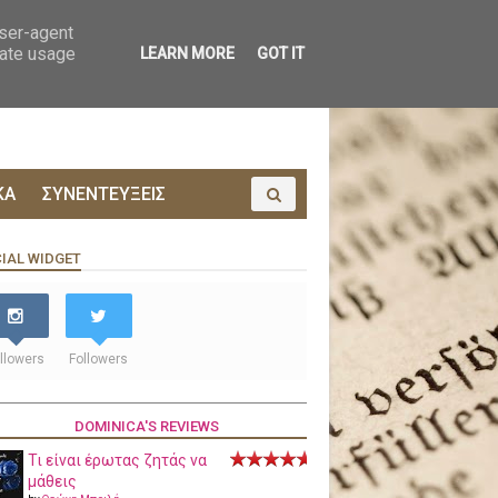
ΟΙΝΩΝΙΑ
ΠΡΟΔΗΜΟΣΙΕΥΣΗ
user-agent
rate usage
LEARN MORE
GOT IT
ΚΑ
ΣΥΝΕΝΤΕΥΞΕΙΣ
IAL WIDGET
llowers
Followers
DOMINICA'S REVIEWS
Τι είναι έρωτας ζητάς να
μάθεις