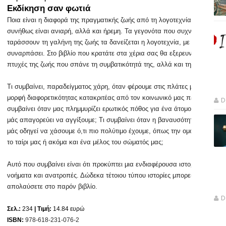
Εκδίκηση σαν φωτιά
Ποια είναι η διαφορά της πραγματικής ζωής από τη λογοτεχνία; Η ζωή
συνήθως είναι ανιαρή, αλλά και ήρεμη. Τα γεγονότα που συχνά
ταράσσουν τη γαλήνη της ζωής τα δανείζεται η λογοτεχνία, με σκοπό να
συναρπάσει. Στο βιβλίο που κρατάτε στα χέρια σας θα εξερευνήσετε
πτυχές της ζωής που σπάνε τη συμβατικότητά της, αλλά και την πλήξη της
Τι συμβαίνει, παραδείγματος χάρη, όταν φέρουμε στις πλάτες μας μια
μορφή διαφορετικότητας κατακριτέας από τον κοινωνικό μας περίγυρο; Τι
D
συμβαίνει όταν μας πλημμυρίζει ερωτικός πόθος για ένα άτομο που η ηθικ
μάς απαγορεύει να αγγίξουμε; Τι συμβαίνει όταν η βαναυσότητα της ζωής
μάς οδηγεί να χάσουμε ό,τι πιο πολύτιμο έχουμε, όπως την ομορφιά μας,
το ταίρι μας ή ακόμα και ένα μέλος του σώματός μας;
Αυτό που συμβαίνει είναι ότι προκύπτει μια ενδιαφέρουσα ιστορία με
νοήματα και ανατροπές. Δώδεκα τέτοιου τύπου ιστορίες μπορείτε να
απολαύσετε στο παρόν βιβλίο.
D
Σελ.:
234
| Τιμή:
14.84 ευρώ
ISBN:
978-618-231-076-2