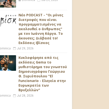
Jul 29, 2026
Νέο PODCAST - "Οι μόνες
διατροφές που είναι
προγραμματισμένος να
ακολουθεί ο άνθρωπος"
.
με τον Ιωάννη Κάργα. Το
άκουσες; Διάβασέ το!
Εκδόσεις Ιβίσκος
ominica
Jul 29, 2026
ή
Κυκλοφόρησε από τις
εκδόσεις Gema το
μυθιστόρημα του γνωστού
δημοσιογράφου Γεώργιου
Θ. Συριόπουλου "El
Funcionario - Ελεγεία στην
Ευρωκρατία των
Βρυξελλών"
ominica
Jul 28, 2026