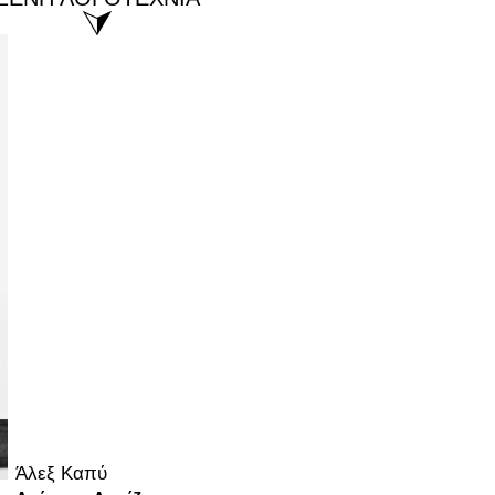
⮛
Άλεξ Καπύ