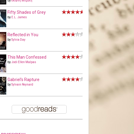
by
Θεώνη Μπριλή
Fifty Shades of Grey
by
E.L. James
Reflected in You
by
Sylvia Day
This Man Confessed
by
Jodi Ellen Malpas
Gabriel's Rapture
by
Sylvain Reynard