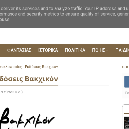
ΟΓΡΑΦΙΕΣ
ΔΥΣΤΟΠΙΚΑ
ΞΕΝΗ ΛΟΓΟΤΕΧΝΙΑ
ΦΙΛΟΣΟΦΙΚΑ
ΕΠΙΚ
deliver its services and to analyze traffic. Your IP address and 
ormance and security metrics to ensure quality of service, gene
abuse.
Ρ
ΦΑΝΤΑΣΙΑΣ
ΙΣΤΟΡΙΚΑ
ΠΟΛΙΤΙΚΑ
ΠΟΙΗΣΗ
ΠΑΙΔΙ
κυκλοφορίες - Εκδόσεις Βακχικόν
SOC
κδόσεις Βακχικόν
α τύπου κ.α.)
Fo