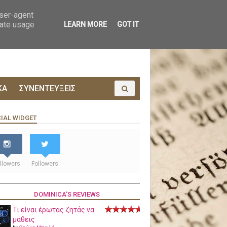
ΟΙΝΩΝΙΑ
ΠΡΟΔΗΜΟΣΙΕΥΣΗ
user-agent
rate usage
LEARN MORE
GOT IT
ΚΑ
ΣΥΝΕΝΤΕΥΞΕΙΣ
IAL WIDGET
llowers
Followers
DOMINICA'S REVIEWS
Τι είναι έρωτας ζητάς να
μάθεις