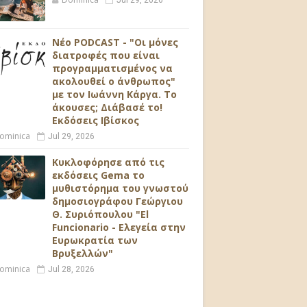
Jul 29, 2026
Νέο PODCAST - "Οι μόνες
διατροφές που είναι
προγραμματισμένος να
ακολουθεί ο άνθρωπος"
με τον Ιωάννη Κάργα. Το
άκουσες; Διάβασέ το!
Εκδόσεις Ιβίσκος
ominica
Jul 29, 2026
Κυκλοφόρησε από τις
εκδόσεις Gema το
μυθιστόρημα του γνωστού
δημοσιογράφου Γεώργιου
Θ. Συριόπουλου "El
Funcionario - Ελεγεία στην
Ευρωκρατία των
Βρυξελλών"
ominica
Jul 28, 2026