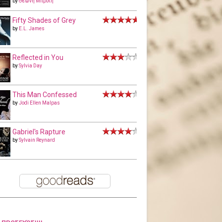
by
Θεώνη Μπριλή
Fifty Shades of Grey
by
E.L. James
Reflected in You
by
Sylvia Day
This Man Confessed
by
Jodi Ellen Malpas
Gabriel's Rapture
by
Sylvain Reynard