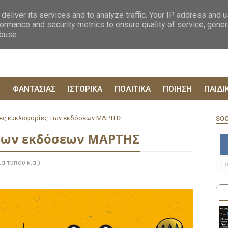
ΟΓΡΑΦΙΕΣ
ΔΥΣΤΟΠΙΚΑ
ΞΕΝΗ ΛΟΓΟΤΕΧΝΙΑ
ΦΙΛΟΣΟΦΙΚΑ
ΕΠΙΚ
deliver its services and to analyze traffic. Your IP address and 
ormance and security metrics to ensure quality of service, gene
abuse.
Ρ
ΦΑΝΤΑΣΙΑΣ
ΙΣΤΟΡΙΚΑ
ΠΟΛΙΤΙΚΑ
ΠΟΙΗΣΗ
ΠΑΙΔΙ
έες κυκλοφορίες των εκδόσεων ΜΑΡΤΗΣ
SOC
 των εκδόσεων ΜΑΡΤΗΣ
α τύπου κ.α.)
Fo