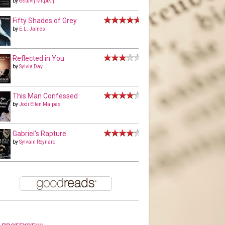
by
Θεώνη Μπριλή
Fifty Shades of Grey
by
E.L. James
Reflected in You
by
Sylvia Day
This Man Confessed
by
Jodi Ellen Malpas
Gabriel's Rapture
by
Sylvain Reynard