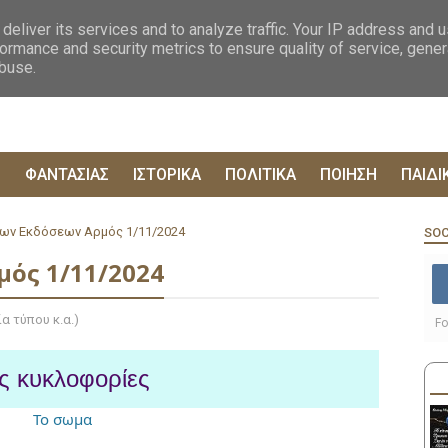
ΟΓΡΑΦΙΕΣ
ΔΥΣΤΟΠΙΚΑ
ΞΕΝΗ ΛΟΓΟΤΕΧΝΙΑ
ΦΙΛΟΣΟΦΙΚΑ
ΕΠΙΚ
deliver its services and to analyze traffic. Your IP address and 
ormance and security metrics to ensure quality of service, gene
abuse.
Ρ
ΦΑΝΤΑΣΙΑΣ
ΙΣΤΟΡΙΚΑ
ΠΟΛΙΤΙΚΑ
ΠΟΙΗΣΗ
ΠΑΙΔΙ
ων Εκδόσεων Αρμός 1/11/2024
SOC
ός 1/11/2024
α τύπου κ.α.)
Fo
ς κυκλοφορίες