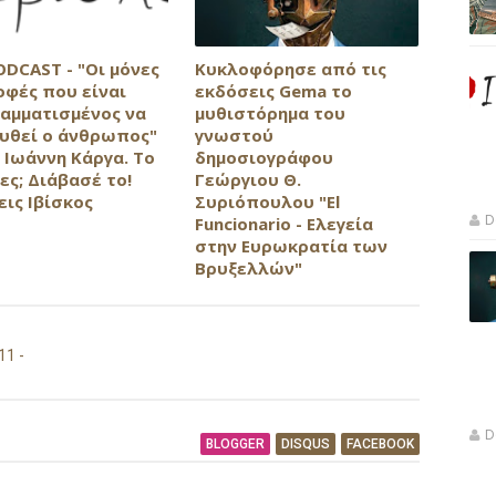
ODCAST - "Οι μόνες
Κυκλοφόρησε από τις
οφές που είναι
εκδόσεις Gema το
αμματισμένος να
μυθιστόρημα του
υθεί ο άνθρωπος"
γνωστού
 Ιωάννη Κάργα. Το
δημοσιογράφου
ες; Διάβασέ το!
Γεώργιου Θ.
εις Ιβίσκος
Συριόπουλου "El
D
Funcionario - Ελεγεία
στην Ευρωκρατία των
Βρυξελλών"
11 -
D
BLOGGER
DISQUS
FACEBOOK