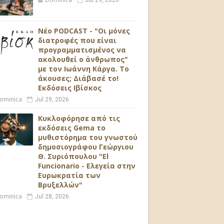
Jul 29, 2026
Νέο PODCAST - "Οι μόνες
διατροφές που είναι
προγραμματισμένος να
ακολουθεί ο άνθρωπος"
με τον Ιωάννη Κάργα. Το
άκουσες; Διάβασέ το!
Εκδόσεις Ιβίσκος
ominica
Jul 29, 2026
Κυκλοφόρησε από τις
εκδόσεις Gema το
μυθιστόρημα του γνωστού
δημοσιογράφου Γεώργιου
Θ. Συριόπουλου "El
Funcionario - Ελεγεία στην
Ευρωκρατία των
Βρυξελλών"
ominica
Jul 28, 2026