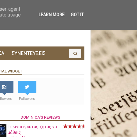
ΟΙΝΩΝΙΑ
ΠΡΟΔΗΜΟΣΙΕΥΣΗ
user-agent
rate usage
LEARN MORE
GOT IT
ΚΑ
ΣΥΝΕΝΤΕΥΞΕΙΣ
IAL WIDGET
llowers
Followers
DOMINICA'S REVIEWS
Τι είναι έρωτας ζητάς να
μάθεις