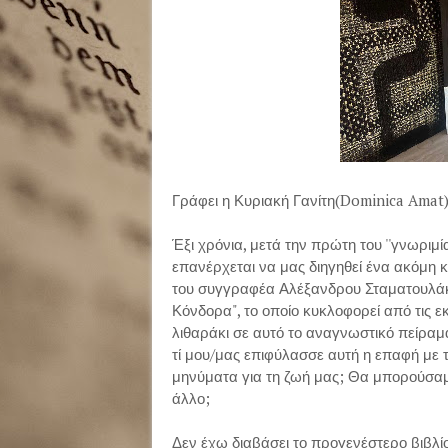
Γράφει η Κυριακή Γανίτη(Dominica Amat
Έξι χρόνια, μετά την πρώτη του ''γνωριμί
επανέρχεται να μας διηγηθεί ένα ακόμη κ
του συγγραφέα Αλέξανδρου Σταματουλάκη,
Κόνδορα", το οποίο κυκλοφορεί από τις εκ
λιθαράκι σε αυτό το αναγνωστικό πείραμ
τί μου/μας επιφύλασσε αυτή η επαφή μ
μηνύματα για τη ζωή μας; Θα μπορούσαμε
άλλο;
Δεν έχω διαβάσει το προγενέστερο βιβλί