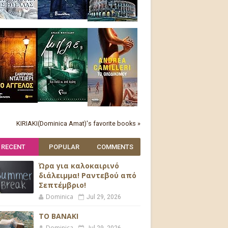
KIRIAKI(Dominica Amat)'s favorite books »
RECENT
POPULAR
COMMENTS
Ώρα για καλοκαιρινό
διάλειμμα! Ραντεβού από
Σεπτέμβριο!
Dominica
Jul 29, 2026
ΤΟ ΒΑΝΑΚΙ
Dominica