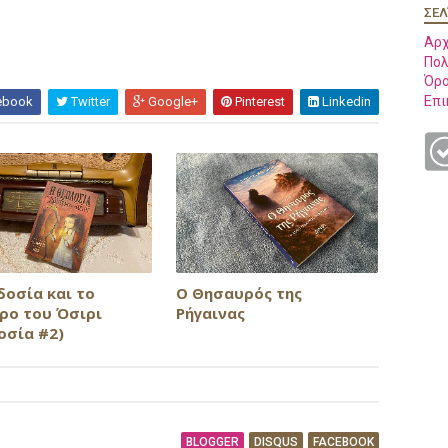
ΣΕΛ
Αρχ
Πολ
Όρο
Επι
ebook
Twitter
Google+
Pinterest
Linkedin
δοσία και το
Ο Θησαυρός της
ρο του Όσιρι
Ρήγαινας
οσία #2)
BLOGGER
DISQUS
FACEBOOK