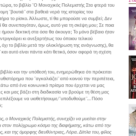
ΣΤΑ
τώρα, το βιβλίο ''Ο Μοναχικός Πολεμιστής Στα φτερά του
η ''βουτιά'' στα βαθειά νερά της ιστορίας του
ήρα το ρίσκο. Άλλωστε, τί θα μπορούσε να συμβεί; Δεν
ί θα συνεπαγόταν, όμως, αυτό για τη σκέψη μου; Σε ποια
α ήμουν δεκτική στα όσα θα άκουγα; Το μόνο βέβαιο ήταν
ιντριγκάρει κι ανεξαρτήτως του όποιου τελικού
 όχι το βιβλίο μετά την ολοκλήρωση της ανάγνωσης), θα
'' και αυτό είναι πάντα κάτι θετικό, όσον αφορά τη σχέση
ιβλίο και την υπόθεσή του, ενημερώθηκα ότι πρόκειται
θιστόρημα που ''αγκαλιάζει'' από κοινού την περιπέτεια,
κάτω από ένα κοινωνικό πρίσμα που έρχεται να μας
ές και μας βάζει στη διαδικασία να βρούμε τη θέση μας
πιλέξουμε να υιοθετήσουμε/''υποδυθούμε''... Πόσο
ό;
, ο Μοναχικός Πολεμιστής, συνεχίζει να μυείται στην
ει στον πολύχρωμο κόσμο της διαφήμισης, κάτω από την
, και της όμορφης διευθύντριας, Λόρα. Δίπλα του, φίλος