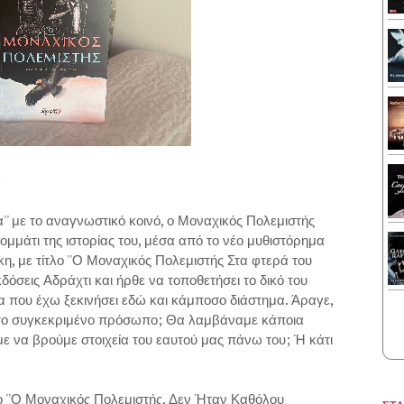
)
α'' με το αναγνωστικό κοινό, ο Μοναχικός Πολεμιστής
ομμάτι της ιστορίας του, μέσα από το νέο μυθιστόρημα
 με τίτλο ''Ο Μοναχικός Πολεμιστής Στα φτερά του
δόσεις Αδράχτι και ήρθε να τοποθετήσει το δικό του
α που έχω ξεκινήσει εδώ και κάμποσο διάστημα. Άραγε,
ε το συγκεκριμένο πρόσωπο; Θα λαμβάναμε κάποια
 να βρούμε στοιχεία του εαυτού μας πάνω του; Ή κάτι
ο ''Ο Μοναχικός Πολεμιστής, Δεν Ήταν Καθόλου