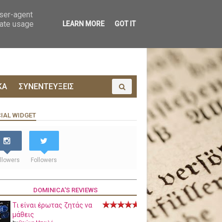
ΟΙΝΩΝΙΑ
ΠΡΟΔΗΜΟΣΙΕΥΣΗ
user-agent
rate usage
LEARN MORE
GOT IT
ΚΑ
ΣΥΝΕΝΤΕΥΞΕΙΣ
IAL WIDGET
llowers
Followers
DOMINICA'S REVIEWS
Τι είναι έρωτας ζητάς να
μάθεις