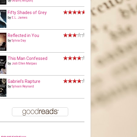
by
Θεώνη Μπριλή
Fifty Shades of Grey
by
E.L. James
Reflected in You
by
Sylvia Day
This Man Confessed
by
Jodi Ellen Malpas
Gabriel's Rapture
by
Sylvain Reynard