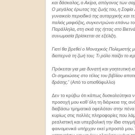
και δάσκαλος, ο Ακίρα, απόγονος των σα
Ο μεγάλος έρωτας της ζωής του, η Σοφία 
γυναικείο περιοδικό της αυταρχικής και τ
παλιός μαφιόζος, συγκεντρώνει επάνω το
Παράλληλα, στη σκιά της ήττας στο Βιετ
συνωμοσία βρίσκεται σε εξέλιξη.
Γιατί θα βρεθεί ο Μοναχικός Πολεμιστής
διαπερνά τη ζωή του; Τι ρόλο παίζει το ιε
Πρόκειται για μια δυνατή και γοητευτική
Οι σημειώσεις στο τέλος του βιβλίου απο
δράσης."
(Από το οπισθόφυλλο)
Δεν το κρύβω ότι κάπως δυσκολεύτηκα ν
προσοχή μου καθ΄όλη τη διάρκεια της αν
διαβάσω τμηματικά οφειλόταν στην πένα
κυρίως στις πολλές πληροφορίες που λάμ
ρεαλιστική και υπερβολική την ίδια στι
φαινομενικά υπήρχαν εκεί μπροστά μου. 