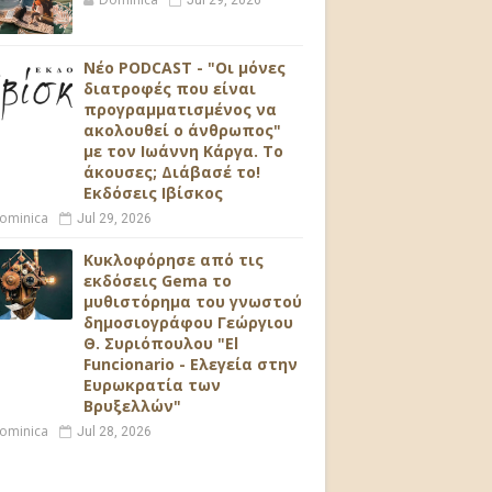
Jul 29, 2026
Νέο PODCAST - "Οι μόνες
διατροφές που είναι
προγραμματισμένος να
ακολουθεί ο άνθρωπος"
με τον Ιωάννη Κάργα. Το
άκουσες; Διάβασέ το!
Εκδόσεις Ιβίσκος
ominica
Jul 29, 2026
Κυκλοφόρησε από τις
εκδόσεις Gema το
μυθιστόρημα του γνωστού
δημοσιογράφου Γεώργιου
Θ. Συριόπουλου "El
Funcionario - Ελεγεία στην
Ευρωκρατία των
Βρυξελλών"
ominica
Jul 28, 2026