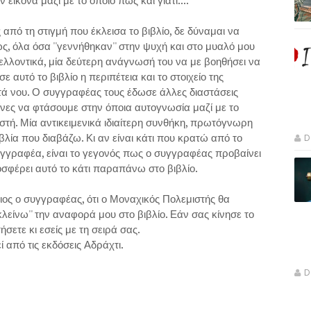
ικόνα μαζί με το όποιο πώς και γιατί....
πό τη στιγμή που έκλεισα το βιβλίο, δε δύναμαι να
 όλα όσα ''γεννήθηκαν'' στην ψυχή και στο μυαλό μου
ελλοντικά, μία δεύτερη ανάγνωσή του να με βοηθήσει να
αυτό το βιβλίο η περιπέτεια και το στοιχείο της
τά νου. Ο συγγραφέας τους έδωσε άλλες διαστάσεις
ίνες να φτάσουμε στην όποια αυτογνωσία μαζί με το
τή. Μία αντικειμενικά ιδιαίτερη συνθήκη, πρωτόγνωρη
βλία που διαβάζω. Κι αν είναι κάτι που κρατώ από το
D
 συγγραφέα, είναι το γεγονός πως ο συγγραφέας προβαίνει
οσφέρει αυτό το κάτι παραπάνω στο βιβλίο.
διος ο συγγραφέας, ότι ο Μοναχικός Πολεμιστής θα
κλείνω'' την αναφορά μου στο βιβλίο. Εάν σας κίνησε το
σετε κι εσείς με τη σειρά σας.
 από τις εκδόσεις Αδράχτι.
D