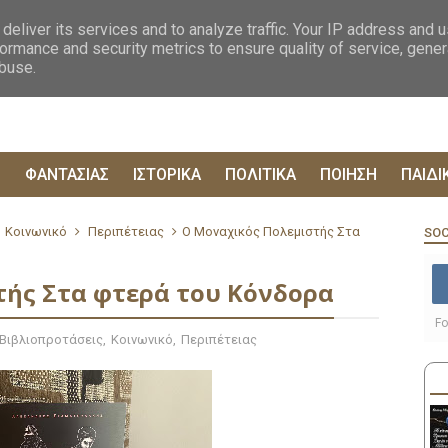
ΟΓΡΑΦΙΕΣ
ΔΥΣΤΟΠΙΚΑ
ΞΕΝΗ ΛΟΓΟΤΕΧΝΙΑ
ΦΙΛΟΣΟΦΙΚΑ
ΕΠΙΚ
deliver its services and to analyze traffic. Your IP address and 
ormance and security metrics to ensure quality of service, gene
abuse.
Ρ
ΦΑΝΤΑΣΙΑΣ
ΙΣΤΟΡΙΚΑ
ΠΟΛΙΤΙΚΑ
ΠΟΙΗΣΗ
ΠΑΙΔΙ
Κοινωνικό
Περιπέτειας
Ο Μοναχικός Πολεμιστής Στα
SOC
τής Στα φτερά του Κόνδορα
Fo
Βιβλιοπροτάσεις
,
Κοινωνικό
,
Περιπέτειας