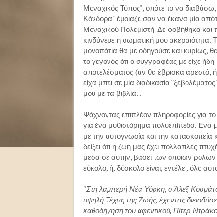
Μοναχικός Τύπος", οπότε το να διαβάσω, 
Κόνδορα" έμοιαζε σαν να έκανα μία απότομ
Μοναχικού Πολεμιστή. Δε φοβήθηκα και π
κινδύνευε η σωματική μου ακεραιότητα. Τ
μονοπάτια θα με οδηγούσε και κυρίως, θ
το γεγονός ότι ο συγγραφέας με είχε ήδη 
αποτελέσματος (αν θα έβρισκα αρεστό, ή,
είχα μπει σε μία διαδικασία ''ξεβολέματος
μου με τα βιβλία...
Ψάχνοντας επιπλέον πληροφορίες για το β
για ένα μυθιστόρημα πολυεπίπεδο. Ένα μυ
με την αυτογνωσία και την κατασκοπεία 
δείξει ότι η ζωή μας έχει πολλαπλές πτυχ
μέσα σε αυτήν, βάσει των όποιων ρόλων ε
εύκολο, ή, δύσκολο είναι, εντέλει, όλο αυτ
''Στη λαμπερή Νέα Υόρκη, ο Άλεξ Κοσμάτος
υψηλή Τέχνη της Ζωής, έχοντας διεισδύσ
καθοδήγηση του αφεντικού, Πίτερ Ντράκος