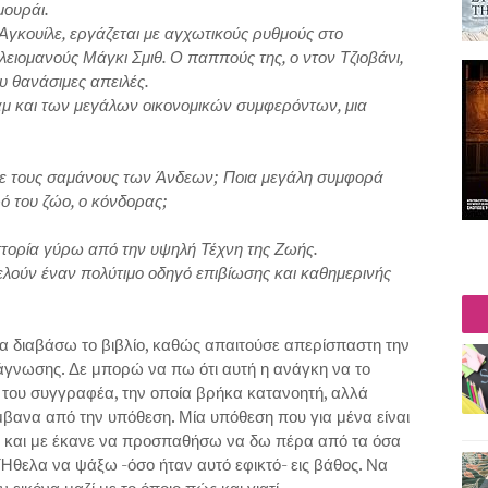
μουράι.
Αγκουίλε, εργάζεται με αγχωτικούς ρυθμούς στο
ελειομανούς Μάγκι Σμιθ. Ο παππούς της, ο ντον Τζιοβάνι,
υ θανάσιμες απειλές.
νάμ και των μεγάλων οικονομικών συμφερόντων, μια
 με τους σαμάνους των Άνδεων; Ποια μεγάλη συμφορά
ρό του ζώο, ο κόνδορας;
 ιστορία γύρω από την υψηλή Τέχνη της Ζωής.
τελούν έναν πολύτιμο οδηγό επιβίωσης και καθημερινής
α διαβάσω το βιβλίο, καθώς απαιτούσε απερίσπαστη την
άγνωσης. Δε μπορώ να πω ότι αυτή η ανάγκη να το
 του συγγραφέα, την οποία βρήκα κατανοητή, αλλά
βανα από την υπόθεση. Μία υπόθεση που για μένα είναι
γμή και με έκανε να προσπαθήσω να δω πέρα από τα όσα
Ήθελα να ψάξω -όσο ήταν αυτό εφικτό- εις βάθος. Να