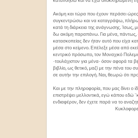
κατανοήσω και να έχω ολοκληρωμένη την ε
Ακόμη και τώρα που έχουν περάσει ώρες α
συγκεντρώσω και να καταγράψω, πλήρως,
κατά τη διάρκεια της ανάγνωσης. Ίσως, μ
δω ακόμη παραπάνω. Για μένα, πάντως, σε 
κατασκοπείας δεν ήταν αυτό που είχα κα
μέσα στο κείμενο. Επέλεξε μέσα από εκε
κεντρικό πρόσωπο, τον Μοναχικό Πολεμισ
-τουλάχιστον για μένα- όσον αφορά τα βι
βιβλίο, ως θετικό, μαζί με την πένα του
σε αυτήν την επιλογή. Ναι, θεωρώ ότι πρ
Και με την πληροφορία, που μας δίνει ο ί
επιστρέψει μελλοντικά, εγώ κάπου εδώ ''
ενδιαφέρον, δεν έχετε παρά να το αναζητή
Κυκλοφορεί