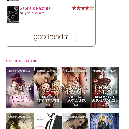
Gabriel's Rapture
by
Sylvain Reynard
ΣΤΑ ΠΡΟΣΕΧΏΣ!!!!