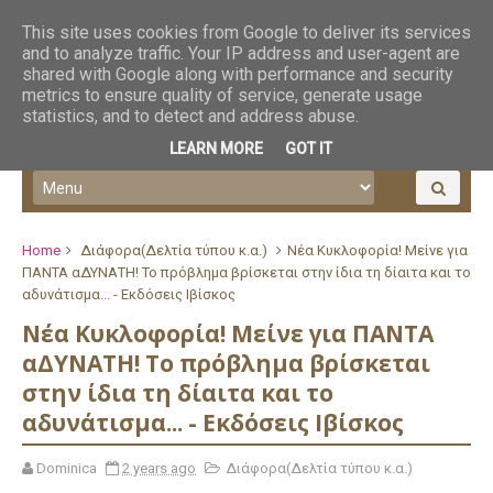
This site uses cookies from Google to deliver its services
and to analyze traffic. Your IP address and user-agent are
shared with Google along with performance and security
metrics to ensure quality of service, generate usage
statistics, and to detect and address abuse.
LEARN MORE
GOT IT
Home
Διάφορα(Δελτία τύπου κ.α.)
Νέα Κυκλοφορία! Μείνε για
ΠΑΝΤΑ αΔΥΝΑΤΗ! To πρόβλημα βρίσκεται στην ίδια τη δίαιτα και το
αδυνάτισμα... - Εκδόσεις Ιβίσκος
Νέα Κυκλοφορία! Μείνε για ΠΑΝΤΑ
αΔΥΝΑΤΗ! To πρόβλημα βρίσκεται
στην ίδια τη δίαιτα και το
αδυνάτισμα... - Εκδόσεις Ιβίσκος
Dominica
2 years ago
Διάφορα(Δελτία τύπου κ.α.)