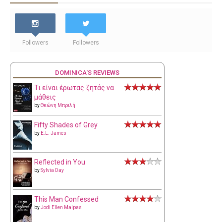
Followers
Followers
DOMINICA'S REVIEWS
Τι είναι έρωτας ζητάς να
μάθεις
by
Θεώνη Μπριλή
Fifty Shades of Grey
by
E.L. James
Reflected in You
by
Sylvia Day
This Man Confessed
by
Jodi Ellen Malpas