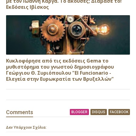
με τον Ιωάννη Κάργα. Το άκουσες; Διάβασέ το!
Εκδόσεις Ιβίσκος
Κυκλοφόρησε από τις εκδόσεις Gema το
μυθιστόρημα του γνωστού δημοσιογράφου
Γεώργιου Θ. Συριόπουλου "El Funcionario -
Ελεγεία στην Ευρωκρατία των Βρυξελλών"
Comment
s
BLOGGER
DISQUS
FACEBOOK
Δεν Υπάρχουν Σχόλια: