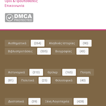
Όροι & Προϋποθέσεις
Επικοινωνία
Αισθηματικά
(264)
Αληθινές Ιστορίες
(90)
Βιβλιοπροτάσεις
(535)
Βιογραφίες
(43)
Αστυνομικά
(313)
Θρίλερ
(165)
Ποίηση
(81)
Πολιτικά
(25)
Φιλοσοφικά
(40)
Δυστοπικά
(39)
Ξένη Λογοτεχνία
(428)