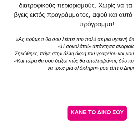
διατροφικούς περιορισμούς. Χωρίς να τα π
βγεις εκτός προγράμματος, αφού και αυτό ε
πρόγραμμα!
«Ας πούμε τι θα σου λείπει πιο πολύ σε μια υγιεινή διατ
«Η σοκολάτα!» απάντησα ακαριαία.
Σηκώθηκε, πήγε στην άλλη άκρη του γραφείου και μου έφ
«Και τώρα θα σου δείξω πώς θα απολαμβάνεις δύο κομμ
να τρως μία ολόκληρη» μου είπε ο Δημήτρ
Ν
ΚΑΝΕ ΤΟ ΔΙΚΟ ΣΟΥ