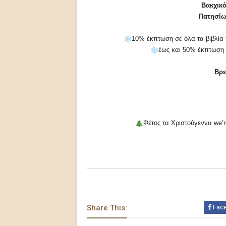
Βακχικό
Πατησίω
10% έκπτωση σε όλα τα βιβλία π
έως και 50% έκπτωση σ
Βρε
Φέτος τα Χριστούγεννα we’r
Share This:
Fac