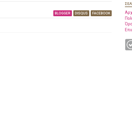
ΣΕΛ
Αρχ
BLOGGER
DISQUS
FACEBOOK
Πολ
Όρο
Επι