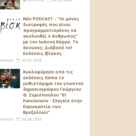
Jul 29, 2026
Νέο PODCAST - "Οι μόνες
διατροφές που είναι
προγραμματισμένος να
ακολουθεί ο άνθρωπος"
με τον Ιωάννη Κάργα. Το
άκουσες; Διάβασέ το!
Εκδόσεις Ιβίσκος
ominica
Jul 29, 2026
Κυκλοφόρησε από τις
εκδόσεις Gema το
μυθιστόρημα του γνωστού
δημοσιογράφου Γεώργιου
Θ. Συριόπουλου "El
Funcionario - Ελεγεία στην
Ευρωκρατία των
Βρυξελλών"
ominica
Jul 28, 2026