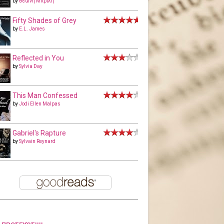
by
Θεώνη Μπριλή
Fifty Shades of Grey
by
E.L. James
Reflected in You
by
Sylvia Day
This Man Confessed
by
Jodi Ellen Malpas
Gabriel's Rapture
by
Sylvain Reynard