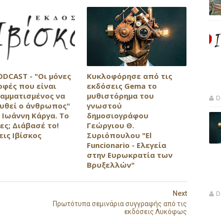
ODCAST - "Οι μόνες
Κυκλοφόρησε από τις
οφές που είναι
εκδόσεις Gema το
αμματισμένος να
μυθιστόρημα του
D
υθεί ο άνθρωπος"
γνωστού
 Ιωάννη Κάργα. Το
δημοσιογράφου
ες; Διάβασέ το!
Γεώργιου Θ.
εις Ιβίσκος
Συριόπουλου "El
Funcionario - Ελεγεία
στην Ευρωκρατία των
Βρυξελλών"
Next
D
Πρωτότυπα σεμινάρια συγγραφής από τις
εκδόσεις Λυκόφως