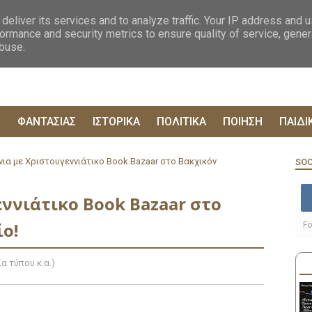
ΟΓΡΑΦΙΕΣ
ΔΥΣΤΟΠΙΚΑ
ΞΕΝΗ ΛΟΓΟΤΕΧΝΙΑ
ΦΙΛΟΣΟΦΙΚΑ
ΕΠΙΚ
deliver its services and to analyze traffic. Your IP address and 
ormance and security metrics to ensure quality of service, gene
abuse.
Ρ
ΦΑΝΤΑΣΙΑΣ
ΙΣΤΟΡΙΚΑ
ΠΟΛΙΤΙΚΑ
ΠΟΙΗΣΗ
ΠΑΙΔΙ
νια με Χριστουγεννιάτικο Book Bazaar στο Βακχικόν
SOC
εννιάτικο Book Bazaar στο
ο!
Fo
α τύπου κ.α.)