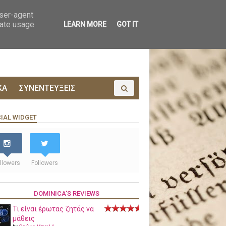
ΟΙΝΩΝΙΑ
ΠΡΟΔΗΜΟΣΙΕΥΣΗ
user-agent
rate usage
LEARN MORE
GOT IT
ΚΑ
ΣΥΝΕΝΤΕΥΞΕΙΣ
IAL WIDGET
llowers
Followers
DOMINICA'S REVIEWS
Τι είναι έρωτας ζητάς να
μάθεις