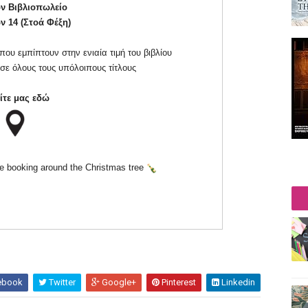
ν Βιβλιοπωλείο
ν 14 (Στοά Φέξη)
ου εμπίπτουν στην ενιαία τιμή του βιβλίου
ε όλους τους υπόλοιπους τίτλους
ίτε μας εδώ
e booking around the Christmas tree
ebook
Twitter
Google+
Pinterest
Linkedin