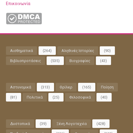
Επικοινωνία
Αισθηματικά
(264)
Αληθινές Ιστορίες
(90)
Βιβλιοπροτάσεις
(535)
Βιογραφίες
(43)
Αστυνομικά
(313)
Θρίλερ
(165)
Ποίηση
(81)
Πολιτικά
(25)
Φιλοσοφικά
(40)
Δυστοπικά
(39)
Ξένη Λογοτεχνία
(428)