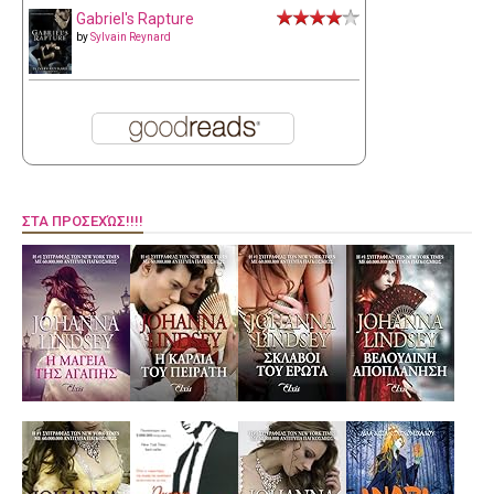
Gabriel's Rapture
by
Sylvain Reynard
ΣΤΑ ΠΡΟΣΕΧΏΣ!!!!