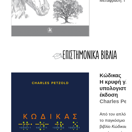
Μετάφραση: Γεω
Κώδικας
Η κρυφή γλ
υπολογιστών
έκδοση
Charles Petz
Από τον απλό χτ
το παγκόσμιο βου
βιβλίο
Κώδικας
απ