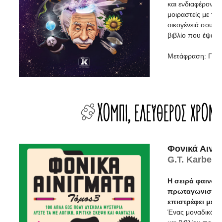
και ενδιαφέροντα 
μοιραστείς με του
οικογένειά σου, 
βιβλίο που έψαχν
Mετάφραση: Γεω
Φονικά Αινίγ
G.T. Karber
H σειρά φαινό
πρωταγωνιστή τ
επιστρέφει με τ
Ένας μοναδικός 