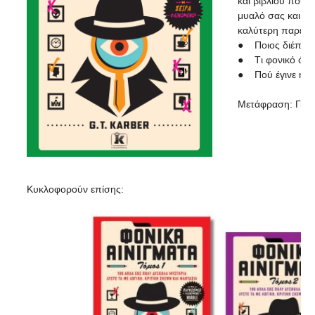
και βιβλίου που υ
μυαλό σας και να
καλύτερη παρέα.
● Ποιος διέπραξ
● Tι φονικό όπλ
● Πού έγινε η α
Μετάφραση: Γιώρ
Κυκλοφορούν επίσης: