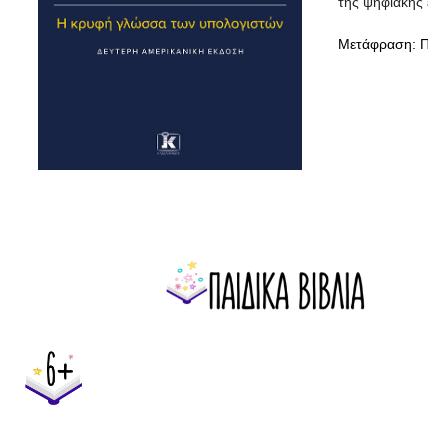
της ψηφιακής επ
Μετάφραση: Παν