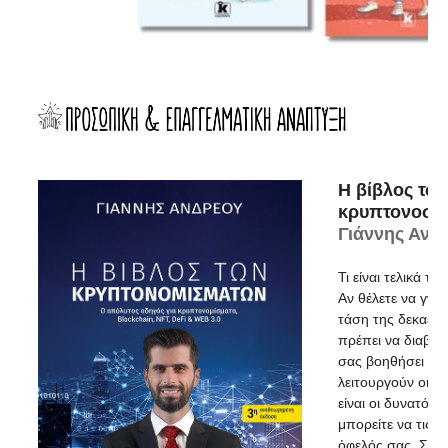
Η βίβλος τω
κρυπτονοσμ
Γιάννης Ανδ
Τι είναι τελικά τ
Αν θέλετε να γνω
τάση της δεκαετία
πρέπει να διαβάσ
σας βοηθήσει να
λειτουργούν οι νέ
είναι οι δυνατότη
μπορείτε να τις 
ὀφελός σας. Σε α