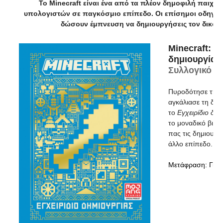
Το Minecraft είναι ένα από τα πλέον δημοφιλή παιχνί
υπολογιστών σε παγκόσμιο επίπεδο. Οι επίσημοι οδηγοί 
δώσουν έμπνευση να δημιουργήσεις τον δικό 
Minecraft: Ε
δημιουργίας
Συλλογικό
Πυροδότησε τη φ
αγκάλιασε τη δημ
το
Εγχειρίδιο δημ
το μοναδικό βιβλί
πας τις δημιουργ
άλλο επίπεδο.
Μετάφραση: Γιώρ