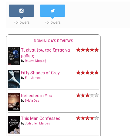
Followers
Followers
DOMINICA'S REVIEWS
Τι είναι έρωτας ζητάς να
μάθεις
by
Θεώνη Μπριλή
Fifty Shades of Grey
by
E.L. James
Reflected in You
by
Sylvia Day
This Man Confessed
by
Jodi Ellen Malpas