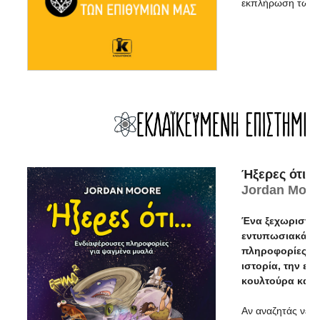
εκπλήρωση των ε
Ήξερες ότι...
Jordan Moor
Ένα ξεχωριστό 
εντυπωσιακά γε
πληροφορίες π
ιστορία, την επ
κουλτούρα και 
Αν αναζητάς νέε