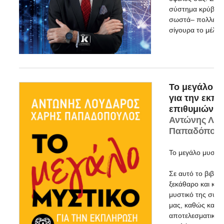
σύστημα κρύβοντ
σωστά– πολλές ευ
σίγουρα το μέλλ
Το μεγάλο μ
για την εκπ
επιθυμιών μ
Αντώνης Λου
Παπαδόπου
Το μεγάλο μυστικ
Σε αυτό το βιβλί
ξεκάθαρο και κατ
μυστικό της σύν
μας, καθώς και μι
αποτελεσματική μ