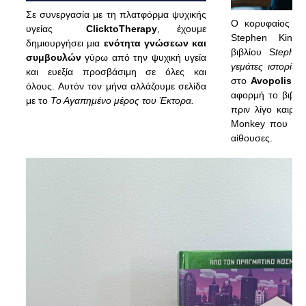
Σε συνεργασία με τη πλατφόρμα ψυχικής
Ο κορυφαίος με
υγείας
ClicktoTherapy
, έχουμε
Stephen King
δημιουργήσει μια
ενότητα γνώσεων και
βιβλίου
S
tephen
συμβουλών
γύρω από την ψυχική υγεία
γεμάτες ιστορίες
,
και ευεξία προσβάσιμη σε όλες και
στο
Avopolis
κα
όλους. Αυτόν τον μήνα αλλάζουμε σελίδα
αφορμή το βιβλί
με το
Το Αγαπημένο μέρος του Έκτορα.
πριν λίγο καιρό 
Monkey που παίζ
αίθουσες.