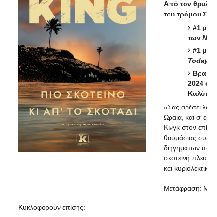
Από τον θρυλικ
του τρόμου Στίβ
#1 μπε
των
New 
#1 μπε
Today
Βραβεί
2024 στ
Καλύτερ
«Σας αρέσει λοιπ
Ωραία, και σ’ εμέ
Κινγκ στον επίλο
θαυμάσιας συλλο
διηγημάτων που 
σκοτεινή πλευρά 
και κυριολεκτικά.
Μετάφραση: Μιχ
Κυκλοφορούν επίσης: