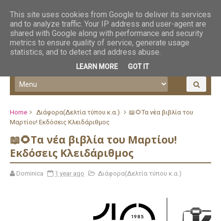
This site uses cookies from Google to deliver its services
and to analyze traffic. Your IP address and user-agent are
shared with Google along with performance and security
metrics to ensure quality of service, generate usage
statistics, and to detect and address abuse.
LEARN MORE
GOT IT
Home
Διάφορα(Δελτία τύπου κ.α.)
📖🌻Τα νέα βιβλία του
Μαρτίου! Εκδόσεις Κλειδάριθμος
📖🌻Τα νέα βιβλία του Μαρτίου!
Εκδόσεις Κλειδάριθμος
Dominica
1 year ago
Διάφορα(Δελτία τύπου κ.α.)