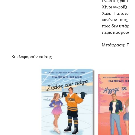
Γνωστός για την 
Χένρι γνωρίζει µι
Χάλι. Η αποτυχία 
κανέναν τους, αλ
πως δεν υπάρχου
περισπασµούς…
Μετάφραση: Γιώρ
Κυκλοφορούν επίσης: