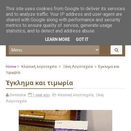
This site uses cookies from Google to deliver its services
and to analyze traffic. Your IP address and user-agent are
shared with Google along with performance and security
metrics to ensure quality of service, generate usage
statistics, and to detect and address abuse.
LEARN MORE
GOT IT
Home
Κλασική λογοτεχνία
Ξένη Λογοτεχνία
Έγκλημα και
τιμωρία
Έγκλημα και τιμωρία
Dominica
1 year ago
Κλασική λογοτεχνία
,
Ξένη
Λογοτεχνία