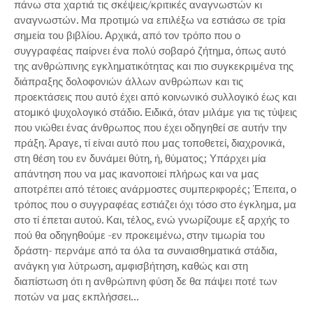
πάνω στα χαρτιά τις σκέψεις/κριτικές αναγνωστών κι
αναγνωστών. Μα προτιμώ να επιλέξω να εστιάσω σε τρία
σημεία του βιβλίου. Αρχικά, από τον τρόπο που ο
συγγραφέας παίρνει ένα πολύ σοβαρό ζήτημα, όπως αυτό
της ανθρώπινης εγκληματικότητας και πιο συγκεκριμένα της
διάπραξης δολοφονιών άλλων ανθρώπων και τις
προεκτάσεις που αυτό έχει από κοινωνικό συλλογικό έως και
ατομικό ψυχολογικό στάδιο. Ειδικά, όταν μιλάμε για τις τύψεις
που νιώθει ένας άνθρωπος που έχει οδηγηθεί σε αυτήν την
πράξη. Άραγε, τί είναι αυτό που μας τοποθετεί, διαχρονικά,
στη θέση του εν δυνάμει θύτη, ή, θύματος; Υπάρχει μία
απάντηση που να μας ικανοποιεί πλήρως και να μας
αποτρέπει από τέτοιες ανάρμοστες συμπεριφορές; Έπειτα, ο
τρόπος που ο συγγραφέας εστιάζει όχι τόσο στο έγκλημα, μα
στο τί έπεται αυτού. Και, τέλος, ενώ γνωρίζουμε εξ αρχής το
πού θα οδηγηθούμε -εν προκειμένω, στην τιμωρία του
δράστη- περνάμε από τα όλα τα συναισθηματικά στάδια,
ανάγκη για λύτρωση, αμφισβήτηση, καθώς και στη
διαπίστωση ότι η ανθρώπινη φύση δε θα πάψει ποτέ των
ποτών να μας εκπλήσσει...