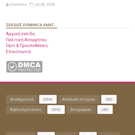
Dominica
Jul 28, 2026
ΣΕΛΊΔΕΣ DOMINICA AMAT...
Αρχική σελίδα
Πολιτική Απορρήτου
Όροι & Προϋποθέσεις
Επικοινωνία
Αισθηματικά
(264)
Αληθινές Ιστορίες
(90)
Βιβλιοπροτάσεις
(535)
Βιογραφίες
(43)