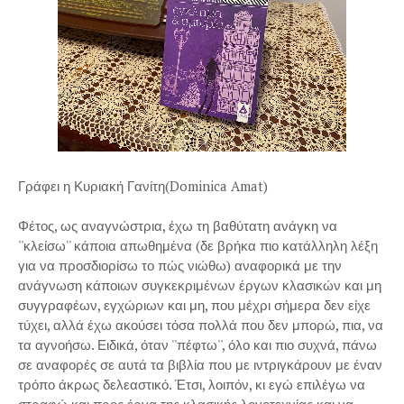
Γράφει η Κυριακή Γανίτη(Dominica Amat)
Φέτος, ως αναγνώστρια, έχω τη βαθύτατη ανάγκη να
''κλείσω'' κάποια απωθημένα (δε βρήκα πιο κατάλληλη λέξη
για να προσδιορίσω το πώς νιώθω) αναφορικά με την
ανάγνωση κάποιων συγκεκριμένων έργων κλασικών και μη
συγγραφέων, εγχώριων και μη, που μέχρι σήμερα δεν είχε
τύχει, αλλά έχω ακούσει τόσα πολλά που δεν μπορώ, πια, να
τα αγνοήσω. Ειδικά, όταν ''πέφτω'', όλο και πιο συχνά, πάνω
σε αναφορές σε αυτά τα βιβλία που με ιντριγκάρουν με έναν
τρόπο άκρως δελεαστικό. Έτσι, λοιπόν, κι εγώ επιλέγω να