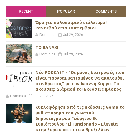
RECENT
POPULAR
COMMENTS
Ώρα για καλοκαιρινό διάλειμμα!
Ραντεβού από Σεπτέμβριο!
Dominica
Jul 29, 2026
ΤΟ ΒΑΝΑΚΙ
Dominica
Jul 29, 2026
Νέο PODCAST - "Οι μόνες διατροφές που
είναι προγραμματισμένος να ακολουθεί
ο άνθρωπος" με τον Ιωάννη Κάργα. Το
άκουσες; Διάβασέ το! Εκδόσεις Ιβίσκος
Dominica
Jul 29, 2026
Κυκλοφόρησε από τις εκδόσεις Gema το
μυθιστόρημα του γνωστού
δημοσιογράφου Γεώργιου Θ.
Συριόπουλου "El Funcionario - Ελεγεία
στην Ευρωκρατία των Βρυξελλών"