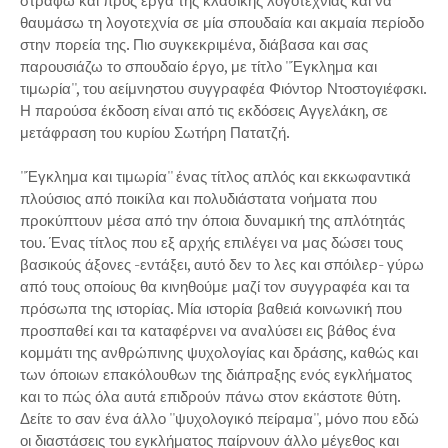
στραφώ και προς έργα της κλασικής λογοτεχνίας και να
θαυμάσω τη λογοτεχνία σε μία σπουδαία και ακμαία περίοδο
στην πορεία της. Πιο συγκεκριμένα, διάβασα και σας
παρουσιάζω το σπουδαίο έργο, με τίτλο ''Έγκλημα και
τιμωρία'', του αείμνηστου συγγραφέα Φιόντορ Ντοστογιέφσκι.
Η παρούσα έκδοση είναι από τις εκδόσεις Αγγελάκη, σε
μετάφραση του κυρίου Σωτήρη Πατατζή.
''Έγκλημα και τιμωρία'' ένας τίτλος απλός και εκκωφαντικά
πλούσιος από ποικίλα και πολυδιάστατα νοήματα που
προκύπτουν μέσα από την όποια δυναμική της απλότητάς
του. Ένας τίτλος που εξ αρχής επιλέγει να μας δώσει τους
βασικούς άξονες -εντάξει, αυτό δεν το λες και σπόιλερ- γύρω
από τους οποίους θα κινηθούμε μαζί τον συγγραφέα και τα
πρόσωπα της ιστορίας. Μία ιστορία βαθειά κοινωνική που
προσπαθεί και τα καταφέρνει να αναλύσει εις βάθος ένα
κομμάτι της ανθρώπινης ψυχολογίας και δράσης, καθώς και
των όποιων επακόλουθων της διάπραξης ενός εγκλήματος
και το πώς όλα αυτά επιδρούν πάνω στον εκάστοτε θύτη.
Δείτε το σαν ένα άλλο ''ψυχολογικό πείραμα'', μόνο που εδώ
οι διαστάσεις του εγκλήματος παίρνουν άλλο μέγεθος και