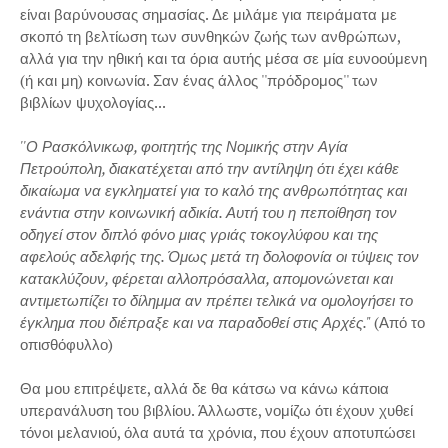
είναι βαρύνουσας σημασίας. Δε μιλάμε για πειράματα με
σκοπό τη βελτίωση των συνθηκών ζωής των ανθρώπων,
αλλά για την ηθική και τα όρια αυτής μέσα σε μία ευνοούμενη
(ή και μη) κοινωνία. Σαν ένας άλλος ''πρόδρομος'' των
βιβλίων ψυχολογίας...
''Ο Ρασκόλνικωφ, φοιτητής της Νομικής στην Αγία
Πετρούπολη, διακατέχεται από την αντίληψη ότι έχει κάθε
δικαίωμα να εγκληματεί για το καλό της ανθρωπότητας και
ενάντια στην κοινωνική αδικία. Αυτή του η πεποίθηση τον
οδηγεί στον διπλό φόνο μιας γριάς τοκογλύφου και της
αφελούς αδελφής της. Όμως μετά τη δολοφονία οι τύψεις τον
κατακλύζουν, φέρεται αλλοπρόσαλλα, απομονώνεται και
αντιμετωπίζει το δίλημμα αν πρέπει τελικά να ομολογήσει το
έγκλημα που διέπραξε και να παραδοθεί στις Αρχές."
(Από το
οπισθόφυλλο)
Θα μου επιτρέψετε, αλλά δε θα κάτσω να κάνω κάποια
υπερανάλυση του βιβλίου. Άλλωστε, νομίζω ότι έχουν χυθεί
τόνοι μελανιού, όλα αυτά τα χρόνια, που έχουν αποτυπώσει