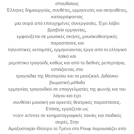
σπουδαίους
Έλληνες δημιουργούς, συνθέτες, ερμηνευτές και σκηνοθέτες,
καταγράφοντας
μια σειρά από επιτυχημένες συνεργασίες. Έχει λάβει
βραβεία ερμηνείας,
εμφανίζεται σε μουσικές σκηνές, μουσικοθεατρικές
παραστάσεις και
τηλεοπτικές εκπομπές, ερμηνεύοντας έργα από το ελληνικό
λαϊκό και
ρεμπέτικο τραγούδι, καθώς και από το διεθνές ρεπερτόριο,
εστιάζοντας στα
τραγούδια της Μεσογείου και τα μιούζικαλ. Διδάσκει
βιωματική μέθοδο
ερμηνείας τραγουδιού σε επαγγελματίες της φωνής και του
λόγου και έχει
συνθέσει μουσική για αρκετές θεατρικές παραστάσεις.
Επίσης, εργάζεται ως
voice actress σε κινηματογραφικές ταινίες και παιδικές
σειρές. Στην
Αμαξοστοιχία-Θέατρο το Τρένο στο Ρουφ παρουσιάζει από