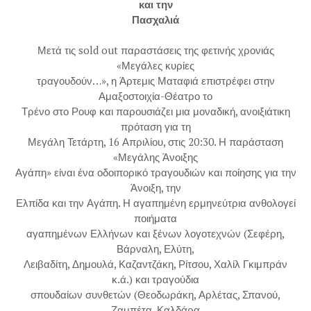
και την
Πασχαλιά
Μετά τις sold out παραστάσεις της φετινής χρονιάς
«Μεγάλες κυρίες
τραγουδούν…», η Άρτεμις Ματαφιά επιστρέφει στην
Αμαξοστοιχία-Θέατρο το
Τρένο στο Ρουφ και παρουσιάζει μια μοναδική, ανοιξιάτικη
πρόταση για τη
Μεγάλη Τετάρτη, 16 Απριλίου, στις 20:30. Η παράσταση
«Μεγάλης Άνοιξης
Αγάπη» είναι ένα οδοιπορικό τραγουδιών και ποίησης για την
Άνοιξη, την
Ελπίδα και την Αγάπη. Η αγαπημένη ερμηνεύτρια ανθολογεί
ποιήματα
αγαπημένων Ελλήνων και ξένων λογοτεχνών (Σεφέρη,
Βάρναλη, Ελύτη,
Λειβαδίτη, Δημουλά, Καζαντζάκη, Ρίτσου, Χαλίλ Γκιμπράν
κ.ά.) και τραγούδια
σπουδαίων συνθετών (Θεοδωράκη, Αρλέτας, Σπανού,
Ζαμπέτα, Καλδάρα