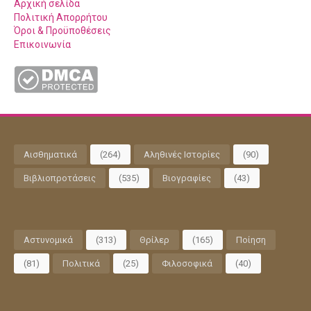
Αρχική σελίδα
Πολιτική Απορρήτου
Όροι & Προϋποθέσεις
Επικοινωνία
Αισθηματικά
(264)
Αληθινές Ιστορίες
(90)
Βιβλιοπροτάσεις
(535)
Βιογραφίες
(43)
Αστυνομικά
(313)
Θρίλερ
(165)
Ποίηση
(81)
Πολιτικά
(25)
Φιλοσοφικά
(40)