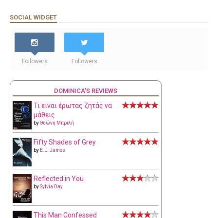
SOCIAL WIDGET
Followers
Followers
DOMINICA'S REVIEWS
Τι είναι έρωτας ζητάς να
μάθεις
by
Θεώνη Μπριλή
Fifty Shades of Grey
by
E.L. James
Reflected in You
by
Sylvia Day
This Man Confessed