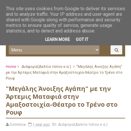
This site uses cookies from Google to deliver its services
and to analyze traffic. Your IP address and user-agent are
shared with Google along with performance and security
metrics to ensure quality of service, generate usage
statistics, and to detect and address abuse.
LEARN MORE
GOT IT
Home
Διάφορα(Δελτία τύπου κ.α.)
"Μεγάλης Άνοιξης Αγάπη"
με την Άρτεμις Ματαφιά στην Αμαξοστοιχία-Θέατρο το Τρένο στο
Ρουφ
"Μεγάλης Άνοιξης Αγάπη" με την
Άρτεμις Ματαφιά στην
Αμαξοστοιχία-Θέατρο το Τρένο στο
Ρουφ
Dominica
1 year ago
Διάφορα(Δελτία τύπου κ.α.)