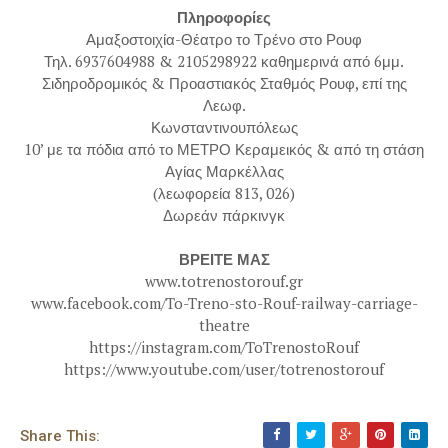
Πληροφορίες
Αμαξοστοιχία-Θέατρο το Τρένο στο Ρουφ
Τηλ. 6937604988 & 2105298922 καθημερινά από 6μμ.
Σιδηροδρομικός & Προαστιακός Σταθμός Ρουφ, επί της
Λεωφ.
Κωνσταντινουπόλεως
10’ με τα πόδια από το ΜΕΤΡΟ Κεραμεικός & από τη στάση
Αγίας Μαρκέλλας
(λεωφορεία 813, 026)
Δωρεάν πάρκινγκ
ΒΡΕΙΤΕ ΜΑΣ
www.totrenostorouf.gr
www.facebook.com/To-Treno-sto-Rouf-railway-carriage-
theatre
https://instagram.com/ToTrenostoRouf
https://www.youtube.com/user/totrenostorouf
Share This: