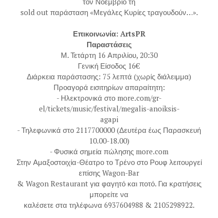
τον Νοέμβριο τη
sold out παράσταση «Μεγάλες Κυρίες τραγουδούν…».
Επικοινωνία: ArtsPR
Παραστάσεις
Μ. Τετάρτη 16 Απριλίου, 20:30
Γενική Είσοδος 16€
Διάρκεια παράστασης: 75 λεπτά (χωρίς διάλειμμα)
Προαγορά εισιτηρίων απαραίτητη:
- Ηλεκτρονικά στο more.com/gr-
el/tickets/music/festival/megalis-anoiksis-
agapi
- Τηλεφωνικά στο 2117700000 (Δευτέρα έως Παρασκευή
10.00-18.00)
- Φυσικά σημεία πώλησης more.com
Στην Αμαξοστοιχία-Θέατρο το Τρένο στο Ρουφ λειτουργεί
επίσης Wagon-Bar
& Wagon Restaurant για φαγητό και ποτό. Για κρατήσεις
μπορείτε να
καλέσετε στα τηλέφωνα 6937604988 & 2105298922.