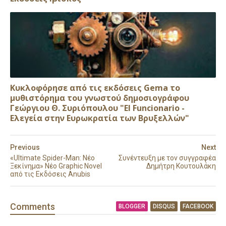
Κυκλοφόρησε από τις εκδόσεις Gema το
μυθιστόρημα του γνωστού δημοσιογράφου
Γεώργιου Θ. Συριόπουλου "El Funcionario -
Ελεγεία στην Ευρωκρατία των Βρυξελλών"
Previous
Next
«Ultimate Spider-Man: Νέο
Συνέντευξη με τον συγγραφέα
Ξεκίνημα» Νέο Graphic Novel
Δημήτρη Κουτουλάκη
από τις Εκδόσεις Anubis
Comment
s
BLOGGER
DISQUS
FACEBOOK