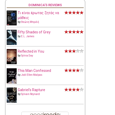
DOMINICA'S REVIEWS
Τι είναι έρωτας ζητάς να
μάθεις
by
Θεώνη Μπριλή
Fifty Shades of Grey
by
E.L. James
Reflected in You
by
Sylvia Day
This Man Confessed
by
Jodi Ellen Malpas
Gabriel's Rapture
by
Sylvain Reynard