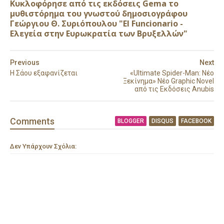
Κυκλοφόρησε από τις εκδόσεις Gema το
μυθιστόρημα του γνωστού δημοσιογράφου
Γεώργιου Θ. Συριόπουλου "El Funcionario -
Ελεγεία στην Ευρωκρατία των Βρυξελλών"
Previous
Next
Η Σάου εξαφανίζεται
«Ultimate Spider-Man: Νέο
Ξεκίνημα» Νέο Graphic Novel
από τις Εκδόσεις Anubis
Comment
s
BLOGGER
DISQUS
FACEBOOK
Δεν Υπάρχουν Σχόλια: