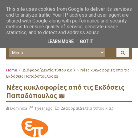
This site uses cookies from Google to deliver its services
and to analyze traffic. Your IP address and user-agent are
shared with Google along with performance and security
metrics to ensure quality of service, generate usage
statistics, and to detect and address abuse.
LEARN MORE
GOT IT
Home
Διάφορα(Δελτία τύπου κ.α.)
Νέες κυκλοφορίες από τις
Εκδόσεις Παπαδόπουλος 📖
Νέες κυκλοφορίες από τις Εκδόσεις
Παπαδόπουλος 📖
Dominica
1 year ago
Διάφορα(Δελτία τύπου κ.α.)