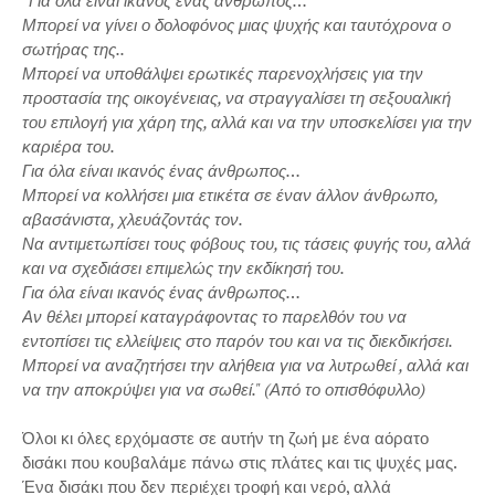
''Για όλα είναι ικανός ένας άνθρωπος…
Μπορεί να γίνει ο δολοφόνος μιας ψυχής και ταυτόχρονα ο
σωτήρας της..
Μπορεί να υποθάλψει ερωτικές παρενοχλήσεις για την
προστασία της οικογένειας, να στραγγαλίσει τη σεξουαλική
του επιλογή για χάρη της, αλλά και να την υποσκελίσει για την
καριέρα του.
Για όλα είναι ικανός ένας άνθρωπος…
Μπορεί να κολλήσει μια ετικέτα σε έναν άλλον άνθρωπο,
αβασάνιστα, χλευάζοντάς τον.
Να αντιμετωπίσει τους φόβους του, τις τάσεις φυγής του, αλλά
και να σχεδιάσει επιμελώς την εκδίκησή του.
Για όλα είναι ικανός ένας άνθρωπος…
Αν θέλει μπορεί καταγράφοντας το παρελθόν του να
εντοπίσει τις ελλείψεις στο παρόν του και να τις διεκδικήσει.
Μπορεί να αναζητήσει την αλήθεια για να λυτρωθεί , αλλά και
να την αποκρύψει για να σωθεί." (Από το οπισθόφυλλο)
Όλοι κι όλες ερχόμαστε σε αυτήν τη ζωή με ένα αόρατο
δισάκι που κουβαλάμε πάνω στις πλάτες και τις ψυχές μας.
Ένα δισάκι που δεν περιέχει τροφή και νερό, αλλά