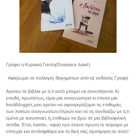
Γράφει η Κυριακή Γανίτη(Dominica Amat)
Αφιέρωμα σε συλλογές διηγημάτων από τις εκδόσεις Γραφή
Αγαπώ τα βιβλία με ό,τι αυτό μπορεί να συνεπάγεται. Κι
επειδή, πρωτίστως, είμαι μία αναγνώστρια κι έπειτα μία
bookblogger, μου αρέσει να αφουγκράζομαι τις επιθυμίες
των λοιπών αναγνωστών/στριών και να τις συνδυάζω με ό,τι
εμένα με ικανοποιεί, ή, επιθυμώ να βρω σε μία βιβλιοφιλική
σελίδα. Έτσι, λοιπόν, -αφού εγώ έκανα πρώτη το πείραμα με
επιτυχία και αντιλήφθηκα και τη δική σας προτίμηση σε αυτό!-