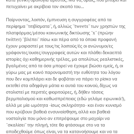
πετυχαίνει με ακρίβεια τον σκοπό του...
Παίρνοντας, λοιπόν, έμπνευση η συγγραφέας από τα
περίφημα ''τιτιβίσματα'', ή, αλλιώς ''tweets'' των χρηστών της
πλατφόρμας/μέσου κοινωνικής δικτύωσης ''x'' (πρώην
twitter) ''βλέπει'' πίσω και πέρα από τα όποια προφανή
έχουν μοιραστεί με τους/τις λοιπούς/ές οι ανώνυμοι/ες
γράφοντες/ουσες/συγγραφείς αυτών και πλάθει δεκαεπτά
ιστορίες όχι καθημερινής τρέλας, μα απολύτως ρεαλιστικές,
βγαλμένες από τα όσα μπορεί να έχουμε βιώσει εμείς, ή, οι
γύρω μας με κοινό παρονομαστή την ευθύτητα του λόγου
που δεν κομπλάρει και δε φοβάται να πάρει το ρίσκο να
εκτεθεί στα αδηφάγα μάτια κι αυτιά του κοινού, δίχως να
στολιστεί με περιττές φιοριτούρες, ή, δήθεν τάσεις
βερμπαλισμού και καθωσπρέπειας (εδώ γελάμε ειρωνικά!),
αλλά με μία ωμότητα -ίσως σκληρότητα- και έναν κυνισμό
που κρύβουν βαθειά ενσυναίσθηση, αλλά και βαθειά
νοσταλγία που μόνο αν επιτρέψουμε στο μαχαίρι να
''σκαλίσει'' την πληγή, τότε θα φτάσουμε στο να τα
αποδεχθούμε όπως είναι, να τα κατανοήσουμε και να τα