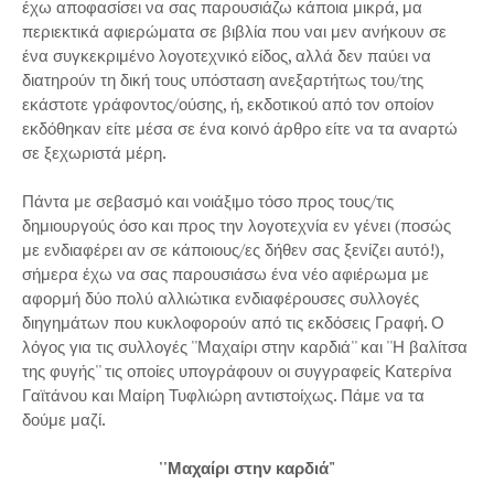
έχω αποφασίσει να σας παρουσιάζω κάποια μικρά, μα
περιεκτικά αφιερώματα σε βιβλία που ναι μεν ανήκουν σε
ένα συγκεκριμένο λογοτεχνικό είδος, αλλά δεν παύει να
διατηρούν τη δική τους υπόσταση ανεξαρτήτως του/της
εκάστοτε γράφοντος/ούσης, ή, εκδοτικού από τον οποίον
εκδόθηκαν είτε μέσα σε ένα κοινό άρθρο είτε να τα αναρτώ
σε ξεχωριστά μέρη.
Πάντα με σεβασμό και νοιάξιμο τόσο προς τους/τις
δημιουργούς όσο και προς την λογοτεχνία εν γένει (ποσώς
με ενδιαφέρει αν σε κάποιους/ες δήθεν σας ξενίζει αυτό!),
σήμερα έχω να σας παρουσιάσω ένα νέο αφιέρωμα με
αφορμή δύο πολύ αλλιώτικα ενδιαφέρουσες συλλογές
διηγημάτων που κυκλοφορούν από τις εκδόσεις Γραφή. Ο
λόγος για τις συλλογές ''Μαχαίρι στην καρδιά'' και ''Η βαλίτσα
της φυγής'' τις οποίες υπογράφουν οι συγγραφείς Κατερίνα
Γαϊτάνου και Μαίρη Τυφλιώρη αντιστοίχως. Πάμε να τα
δούμε μαζί.
''Μαχαίρι στην καρδιά"