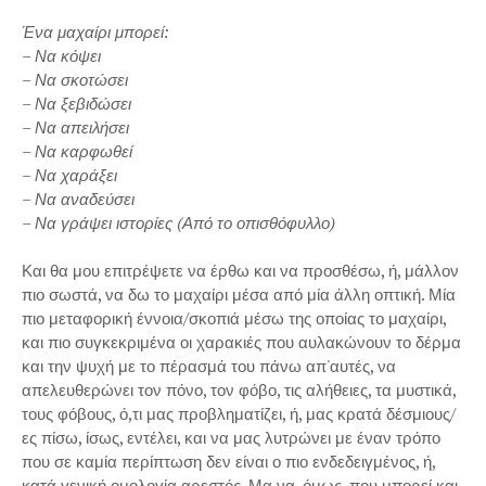
Ένα μαχαίρι μπορεί:
– Να κόψει
– Να σκοτώσει
– Να ξεβιδώσει
– Να απειλήσει
– Να καρφωθεί
– Να χαράξει
– Να αναδεύσει
– Να γράψει ιστορίες (Από το οπισθόφυλλο)
Και θα μου επιτρέψετε να έρθω και να προσθέσω, ή, μάλλον
πιο σωστά, να δω το μαχαίρι μέσα από μία άλλη οπτική. Μία
πιο μεταφορική έννοια/σκοπιά μέσω της οποίας το μαχαίρι,
και πιο συγκεκριμένα οι χαρακιές που αυλακώνουν το δέρμα
και την ψυχή με το πέρασμά του πάνω απ'αυτές, να
απελευθερώνει τον πόνο, τον φόβο, τις αλήθειες, τα μυστικά,
τους φόβους, ό,τι μας προβληματίζει, ή, μας κρατά δέσμιους/
ες πίσω, ίσως, εντέλει, και να μας λυτρώνει με έναν τρόπο
που σε καμία περίπτωση δεν είναι ο πιο ενδεδειγμένος, ή,
κατά γενική ομολογία αρεστός. Μα να, όμως, που μπορεί και