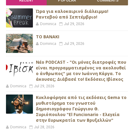
RECENT
POPULAR
COMMENTS
Ώρα για καλοκαιρινό διάλειμμα!
Ραντεβού από Σεπτέμβριο!
Dominica
Jul 29, 2026
ΤΟ ΒΑΝΑΚΙ
Dominica
Jul 29, 2026
Νέο PODCAST - "Οι μόνες διατροφές που
είναι προγραμματισμένος να ακολουθεί
ο άνθρωπος" με τον Ιωάννη Κάργα. Το
άκουσες; Διάβασέ το! Εκδόσεις Ιβίσκος
Dominica
Jul 29, 2026
Κυκλοφόρησε από τις εκδόσεις Gema το
μυθιστόρημα του γνωστού
δημοσιογράφου Γεώργιου Θ.
Συριόπουλου "El Funcionario - Ελεγεία
στην Ευρωκρατία των Βρυξελλών"
Dominica
Jul 28, 2026