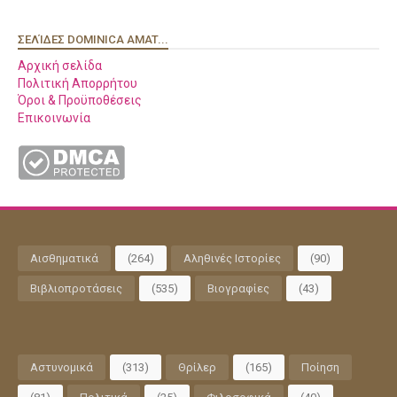
ΣΕΛΊΔΕΣ DOMINICA AMAT...
Αρχική σελίδα
Πολιτική Απορρήτου
Όροι & Προϋποθέσεις
Επικοινωνία
Αισθηματικά
(264)
Αληθινές Ιστορίες
(90)
Βιβλιοπροτάσεις
(535)
Βιογραφίες
(43)
Αστυνομικά
(313)
Θρίλερ
(165)
Ποίηση