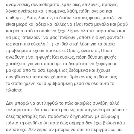
αναμνήσεις, συναισθήματα, εμπειρίες, επιλογές, πράξεις,
λόγια ανείπωτα και ειπωμένα, λάθη, πάθη, όνειρα και
επιθυμίες. Αυτό, λοιπόν, το δισάκι κάποιες φορές μοιάζει να
είναι μικρό και άδειο και άλλες να είναι τόσο μεγάλο και βαρύ
και μέσα από το οποίο να ξεχειλίζουν όλα τα παραπάνω και
να μας ''απειλούν'' να μας ''πνίξουν'', οπότε η φυγή φαντάζει
ως και η πιο εύκολη ( ; ) και θελκτική λύση για τα όποια
προβλήματα έχουν προκύψει. Όμως, είναι έτσι; Πόσο
ανώδυνη είναι η φυγή; Και κυρίως, πόση δύναμη ψυχής
χρειάζεται για να σπάσουμε τα δεσμά και να ξεφύγουμε
μακρυά από τα όσα έχουμε ως δεδομένα και έχουμε
συνηθίσει να τα αποδεχόμαστε, βρίσκοντας τη θέση μας
τακτοποιημένη και συμβιβασμένη μέσα σε όλο αυτό το
πλαίσιο;
Δεν μπορώ να αντιληφθώ το πώς ακριβώς συνέβη, αλλά
τόλμησα και είδα τον εαυτό μου ως πρωταγωνίστρια μέσα σε
όλες τις ιστορίες των παρόντων διηγημάτων με οξύμωρη
πάντα τη συνθήκη ότι ποτέ έως σήμερα δεν έχω βιώσει κάτι
αντίστοιχο. Δεν ξέρω αν μπορώ να σας το περιγράψω, μα