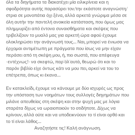
όλα τα διηγήματα τα διακατέχει μία ειλικρίνεια και η
σφοδρότητα αυτής παρασύρει τον/την εκάστοτε αναγνώστη/
στρια σε μονοπάτια όχι ξένα, αλλά αρκετά γνώριμα μέσα σε
όλη αυτήν την παντελή ανοικεία κατάσταση, που όμως μας
πλημμυρίζει από έντονα συναισθήματα και σκέψεις που
τριβελίζουν το μυαλό μας για αρκετή ώρα αφού έχουμε
ολοκληρώσει την ανάγνωσή τους... Ναι, μπορεί να ένιωσα να
έρχομαι αντιμέτωπη με πράγματα που ίσως να μην είχαν
περάσει από τη σκέψη μου, ή, πιο σωστά, που απέφευγα
-εντέχνως!- να σκεφτώ, παρ'όλ'αυτά, θεωρώ ότι και το
παρόν βιβλίο είχε όντως κάτι να μου πει, αρκεί να του το
επέτρεπα, όπως κι έκανα...
Εν κατακλείδι, έχουμε να κάνουμε με δύο ισχυρές ως προς
την υπόσταση των νοημάτων τους συλλογές διηγημάτων που
μιλάνε απευθείας στη σκέψη και στην ψυχή μας με λόγια
σταράτα δίχως να ωραιοποιούν το οτιδήποτε. Δίχως να
κρίνουν, αλλά ούτε και να υποδεικνύουν το τί είναι ορθό και
το τί είναι λάθος...
Αναζητήστε τις! Καλή ανάγνωση.