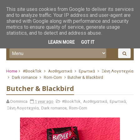
This site uses cookies from Google to deliver its services
and to analyze traffic. Your IP address and user-agent are
shared with Google along with performance and security
metrics to ensure quality of service, generate usage
statistics, and to detect and address abuse.
LEARN MORE
GOT IT
Home
#BookTok
Αισθηματικά
Ερωτικά
Ξένη Λογοτεχνία
Dark romance
Rom-Com
Butcher & Blackbird
Butcher & Blackbird
Dominica
1 year ago
#BookTok
,
Αισθηματικά
,
Ερωτικά
,
Ξένη Λογοτεχνία
,
Dark romance
,
Rom-Com