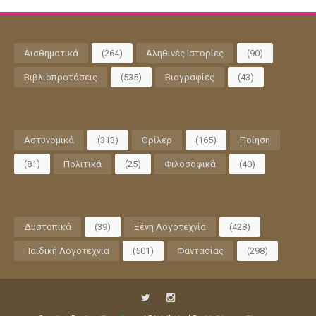
Αισθηματικά
(264)
Αληθινές Ιστορίες
(90)
Βιβλιοπροτάσεις
(535)
Βιογραφίες
(43)
Αστυνομικά
(313)
Θρίλερ
(165)
Ποίηση
(81)
Πολιτικά
(25)
Φιλοσοφικά
(40)
Δυστοπικά
(39)
Ξένη Λογοτεχνία
(428)
Παιδική Λογοτεχνία
(501)
Φαντασίας
(298)