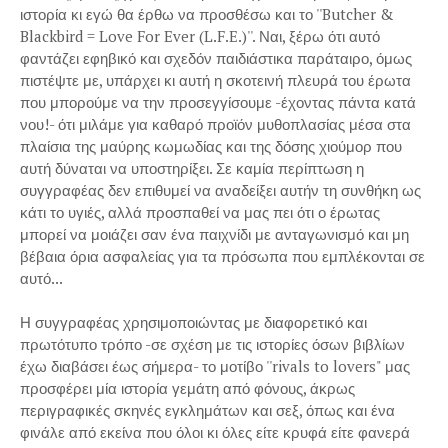
ιστορία κι εγώ θα έρθω να προσθέσω και το ''Butcher &
Blackbird = Love For Ever (L.F.E.)''. Ναι, ξέρω ότι αυτό
φαντάζει εφηβικό και σχεδόν παιδιάστικα παράταιρο, όμως
πιστέψτε με, υπάρχει κι αυτή η σκοτεινή πλευρά του έρωτα
που μπορούμε να την προσεγγίσουμε -έχοντας πάντα κατά
νου!- ότι μιλάμε για καθαρό προϊόν μυθοπλασίας μέσα στα
πλαίσια της μαύρης κωμωδίας και της δόσης χιούμορ που
αυτή δύναται να υποστηρίξει. Σε καμία περίπτωση η
συγγραφέας δεν επιθυμεί να αναδείξει αυτήν τη συνθήκη ως
κάτι το υγιές, αλλά προσπαθεί να μας πει ότι ο έρωτας
μπορεί να μοιάζει σαν ένα παιχνίδι με ανταγωνισμό και μη
βέβαια όρια ασφαλείας για τα πρόσωπα που εμπλέκονται σε
αυτό...
Η συγγραφέας χρησιμοποιώντας με διαφορετικό και
πρωτότυπο τρόπο -σε σχέση με τις ιστορίες όσων βιβλίων
έχω διαβάσει έως σήμερα- το μοτίβο ''rivals to lovers" μας
προσφέρει μία ιστορία γεμάτη από φόνους, άκρως
περιγραφικές σκηνές εγκλημάτων και σεξ, όπως και ένα
φινάλε από εκείνα που όλοι κι όλες είτε κρυφά είτε φανερά