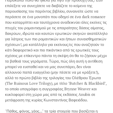
Παρακαλώ πολύ θα ήθελα για λίγο την προσοχή σας! Εάν
επιλέξετε να συνεχίσετε να διαβάζετε το κείμενο της
παρουσίασης του παρόντος βιβλίου, συναινείτε ώστε να
περάσετε σε ένα μονοπάτι που οδηγεί σε ένα dark romance
που καταρρίπτει και ταυτόχρονα αναδεικνύει όλες εκείνες τις
πτυχές του ρομαντισμού με τις απαραίτητες δόσεις αίματος,
δακρύων, ιδρώτα και καυτών ερωτικών σκηνών ακατάλληλο
για λάτρεις των πιο ρομαντικών και ήπιων συναισθηματικών
σχέσεων!, μα κατάλληλο για εκείνους/ες που αναζητούν το
κάτι διαφορετικό και πιο πικάντικο από τις ερωτικές τους
σχέσεις με επίκεντρο πάντα τη σκέψη ότι θα το ζήσουν μέχρι
τα βαθειά τους γεράματα. Τώρα, πώς όλη αυτή η αντίθεση
μπορεί να ευσταθεί και να μας συνεπάρει, δεν είναι
αλλουνού παπά ευαγγέλιο (μην πέσετε να με κράξετε!),
αλλά το πρώτο βιβλίο της τριλογίας του Ολέθριου Έρωτα
(The Ruinous Love Trilogy), με τίτλο ''Butcher & Blackbird",
το οποίο υπογράφει η συγγραφέας Brynne Weaver και
κυκλοφορεί στη χώρα μας από τις εκδόσεις Anubis σε
μετάφραση της κυρίας Κωνσταντίνας Βαφειάδου.
''Πάθος, φόνος, χάος..." τα τρία στοιχεία που βασίζεται η