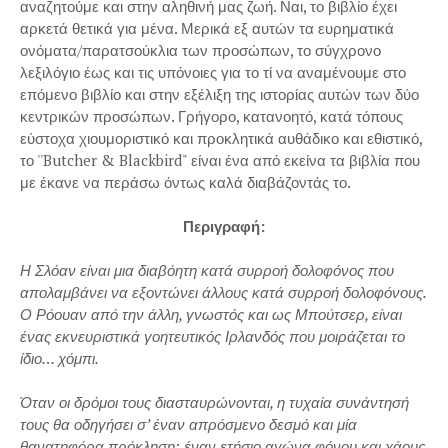
αναζητούμε και στην αληθινή μας ζωή. Ναι, το βιβλίο έχει
αρκετά θετικά για μένα. Μερικά εξ αυτών τα ευρηματικά
ονόματα/παρατσούκλια των προσώπων, το σύγχρονο
λεξιλόγιο έως και τις υπόνοιες για το τί να αναμένουμε στο
επόμενο βιβλίο και στην εξέλιξη της ιστορίας αυτών των δύο
κεντρικών προσώπων. Γρήγορο, κατανοητό, κατά τόπους
εύστοχα χιουμοριστικό και προκλητικά αυθάδικο και εθιστικό,
το ''Butcher & Blackbird" είναι ένα από εκείνα τα βιβλία που
με έκανε να περάσω όντως καλά διαβάζοντάς το.
Περιγραφή:
Η Σλόαν είναι μια διαβόητη κατά συρροή δολοφόνος που
απολαμβάνει να εξοντώνει άλλους κατά συρροή δολοφόνους.
Ο Ρόουαν από την άλλη, γνωστός και ως Μπούτσερ, είναι
ένας εκνευριστικά γοητευτικός Ιρλανδός που μοιράζεται το
ίδιο… χόμπι.
Όταν οι δρόμοι τους διασταυρώνονται, η τυχαία συνάντησή
τους θα οδηγήσει σ’ έναν απρόσμενο δεσμό και μία
θανατηφόρα πρόκληση: έναν ετήσιο αγώνα φόνου και χάους,