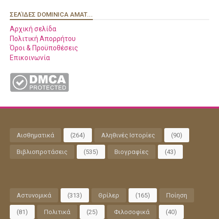
ΣΕΛΊΔΕΣ DOMINICA AMAT...
Αρχική σελίδα
Πολιτική Απορρήτου
Όροι & Προϋποθέσεις
Επικοινωνία
Αισθηματικά
(264)
Αληθινές Ιστορίες
(90)
Βιβλιοπροτάσεις
(535)
Βιογραφίες
(43)
Αστυνομικά
(313)
Θρίλερ
(165)
Ποίηση
(81)
Πολιτικά
(25)
Φιλοσοφικά
(40)