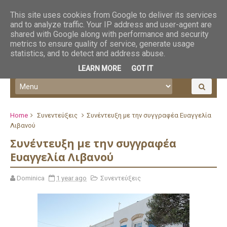
This site uses cookies from Google to deliver its services
and to analyze traffic. Your IP address and user-agent are
shared with Google along with performance and security
metrics to ensure quality of service, generate usage
statistics, and to detect and address abuse.
LEARN MORE
GOT IT
Home
Συνεντεύξεις
Συνέντευξη με την συγγραφέα Ευαγγελία
Λιβανού
Συνέντευξη με την συγγραφέα
Ευαγγελία Λιβανού
Dominica
1 year ago
Συνεντεύξεις