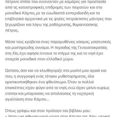
πέτρινα σπίτια που ενώνονταν με καμάρες για προστασία
από τις καταστροφικές επιδρομές των πειρατών και στο
μοναδικό Κάμπο, με τα ευωδιαστά εσπεριδοειδή και τα
επιβλητικά αρχοντικά με τις ψηλές πετρόκτιστες μάντρες που
ξεχωρίζουν και λόγω της ροδόχρυσης, θυμιανούσικης
πέτρας.
Μέσα τους κρύβεται ένας παραμυθένιος κόσμος, γοητευτικός
και μυστηριώδης συνάμα. Η περίοδος της Γενουατοκρατίας
στη Χίο, έχει αφήσει έντονα το στίγμα της και το νησί έχει
στοιχεία μοναδικά στον ελλαδικό χώρο.
Ωστόσο, όσο και να κλωθογύριζε στο μυαλό μου αραιά και
που, η συγγραφή ενός τέτοιου μυθιστορήματος, όλα
οριστικοποιήθηκαν ένα φθινόπωρο. Όταν οι πολλοί
επισκέπτες είχαν φύγει από το νησί, ενώ είχαν μείνει κυρίως
ντόπιοι και μπορούσες να απολαύσεις τη νυχτερινή
αγαλλίαση στον Κάμπο…
Όπως γράφω και στον πρόλογο του βιβλίου μου:
« Ήταν μια φθινοπωρινή νύχτα στον Κάμπο της Χίου, μερικά