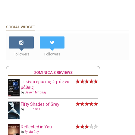
SOCIAL WIDGET
Followers
Followers
DOMINICA'S REVIEWS
Τι είναι έρωτας ζητάς να
μάθεις
by
Θεώνη Μπριλή
Fifty Shades of Grey
by
E.L. James
Reflected in You
by
Sylvia Day