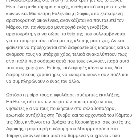
Είναι ένα μυθιστόρημα εποχής, αισθηματικό και με στοιχεία
κοινωνικά. Μια νεαρή Ελληνίδα ,η Σοφία, από ξεπεσμένη
αριστοκρατική οικογένεια, αναγκάζεται να παντρευτεί τον
Μάρκο, τον πανίσχυρο μοναχογιό ενός γενοβέζου
αριστοκράτη, για να σώσει το θείο της που συλλαμβάνεται
για το-τρομερό τότε-αδίκημα της κλοπής μαστίχας. Αν και
φαίνεται να προέρχονται από διαφορετικούς κόσμους και να
ανάμεσα τους να υπάρχει χάος, τελικά ανακαλύπτουν πως
είναι πολύ περισσότερα αυτά που τους ενώνουν, παρά αυτά
που τους χωρίζουν. Επίσης, οι διαφορές κάνουν τους δύο
διαφορετικούς χαρακτήρες να «κουμπώνουν» σαν παζλ και
να συμπληρώνουν ο ένας τον άλλο.
Ωστόσο η μοίρα τους επιφυλάσσει αμέτρητες εκπλήξεις.
Επιθέσεις αδίστακτων πειρατών που αρπάζουν τους
νησιώτες για να τους πουλήσουν στα σκλαβοπάζαρα,
ερωτικές αντιζηλίες στη Γένοβα και τα αρχοντικά του Κάμπου
της Χίου, κίνδυνοι στα βράχια της Κορσικής και στις ακτές της
Αφρικής, η αιματηρή επιδρομή του Μπαρμπαρόσα στο
Τσιρίγο, οικογενειακά μυστικά θαμμένα για χρόνια…όλα