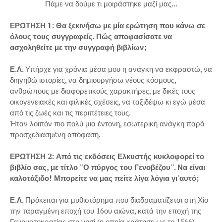
Πάμε να δούμε τι μοιράστηκε μαζί μας...
ΕΡΩΤΗΣΗ 1: Θα ξεκινήσω με μία ερώτηση που κάνω σε
όλους τους συγγραφείς. Πώς αποφασίσατε να
ασχοληθείτε με την συγγραφή βιβλίων;
Ε.Λ.
Υπήρχε για χρόνια μέσα μου η ανάγκη να εκφραστώ, να
διηγηθώ ιστορίες, να δημιουργήσω νέους κόσμους,
ανθρώπους με διαφορετικούς χαρακτήρες, με δικές τους
οικογενειακές και φιλικές σχέσεις, να ταξιδέψω κι εγώ μέσα
από τις ζωές και τις περιπέτειες τους.
Ήταν λοιπόν πιο πολύ μια έντονη, εσωτερική ανάγκη παρά
προσχεδιασμένη απόφαση.
ΕΡΩΤΗΣΗ 2: Από τις εκδόσεις Ελκυστής κυκλοφορεί το
βιβλίο σας, με τίτλο ''Ο πύργος του Γενοβέζου''. Να είναι
καλοτάξιδο! Μπορείτε να μας πείτε λίγα λόγια γι'αυτό;
Ε.Λ.
Πρόκειται για μυθιστόρημα που διαδραματίζεται στη Χίο
την ταραγμένη εποχή του 16ου αιώνα, κατά την εποχή της
Γενουατοκρατίας στο νησί (η οποία κράτησε ως το 1566).