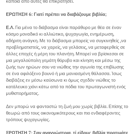
κάποια από αυτές θα επικρατήσει.
ΕΡΩΤΗΣΗ 6: Γιατί πρέπει να διαβάζουμε βιβλία;
Ε.Λ.
Για μένα το διάβασμα είναι παράθυρο με θέα σε έναν
κόσμο μοναδικό κι αλλιώτικο, ψυχαγωγία, ενημέρωση,
αδήριτη ανάγκη. Με το διάβασμα μπορείς να συγκινηθείς ,να
προβληματιστείς, να χαρείς, να γελάσεις, να μεταφερθείς σε
άλλες εποχές ή μέρη του πλανήτη. Μπορεί να βρίσκεσαι σε
μια μεγαλούπολη γεμάτη θόρυβο και κίνηση και μέσω της
ζωής των ηρώων σου να νιώθεις την αγωνία της επιβίωσης
σε ένα αφιλόξενο βουνό ή μια μανιασμένη θάλασσα. Ίσως
διαβάζεις εν μέσω καύσωνα κι όμως σχεδόν νιώθεις το
κατάλευκο χιόνι κάτω από τα πόδια του πρωταγωνιστή ενός
μυθιστορήματος.
Δεν μπορώ να φανταστώ τη ζωή μου χωρίς βιβλία. Επίσης το
θεωρώ από τους οικονομικότερους και πιο ενδιαφέροντες
τρόπους ψυχαγωγίας.
EΡΩΤΗΣΗ 7: Σαν αναγνώστρια, τί είδους βιβλία προτιμάτε