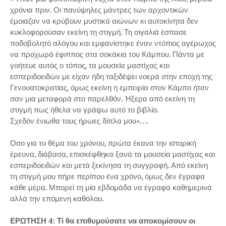
χρόνια πριν. Οι πανύψηλες μάντρες των αρχοντικών
έμοιαζαν να κρύβουν μυστικά αιώνων κι αυτοκίνητα δεν
κυκλοφορούσαν εκείνη τη στιγμή. Τη σιγαλιά έσπασε
ποδοβολητό αλόγου και εμφανίστηκε έναν ντόπιος αγέρωχος
να προχωρά έφιππος στα σοκάκια του Κάμπου. Πάντα με
γοήτευε αυτός ο τόπος, τα μουσεία μαστίχας και
εσπεριδοειδών με είχαν ήδη ταξιδέψει νοερά στην εποχή της
Γενουατοκρατίας, όμως εκείνη η εμπειρία στον Κάμπο ήταν
σαν μια μεταφορά στο παρελθόν. Ήξερα από εκείνη τη
στιγμή πως ήθελα να γράψω αυτό το βιβλίο.
Σχεδόν ένιωθα τους ήρωες δίπλα μου»….
Όσο για το θέμα του χρόνου, πρώτα έκανα την ιστορική
έρευνα, διάβασα, επισκέφθηκα ξανά τα μουσεία μαστίχας και
εσπεριδοειδών και μετά ξεκίνησα τη συγγραφή. Από εκείνη
τη στιγμή μου πήρε περίπου ένα χρόνο, όμως δεν έγραφα
κάθε μέρα. Μπορεί τη μία εβδομάδα να έγραφα καθημερινά
αλλά την επόμενη καθόλου.
ΕΡΩΤΗΣΗ 4: Τί θα επιθυμούσατε να αποκομίσουν οι