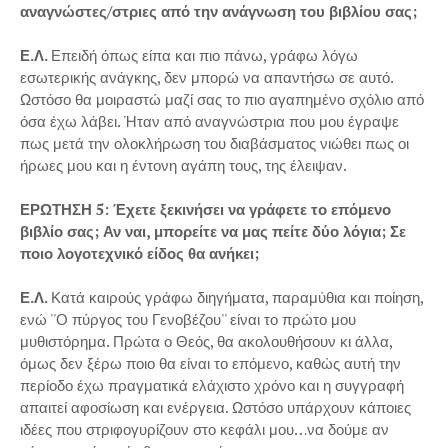
αναγνώστες/στριες από την ανάγνωση του βιβλίου σας;
Ε.Λ.
Επειδή όπως είπα και πιο πάνω, γράφω λόγω
εσωτερικής ανάγκης, δεν μπορώ να απαντήσω σε αυτό.
Ωστόσο θα μοιραστώ μαζί σας το πιο αγαπημένο σχόλιο από
όσα έχω λάβει. Ήταν από αναγνώστρια που μου έγραψε
πως μετά την ολοκλήρωση του διαβάσματος νιώθει πως οι
ήρωες μου και η έντονη αγάπη τους, της έλειψαν.
ΕΡΩΤΗΣΗ 5: Έχετε ξεκινήσει να γράφετε το επόμενο
βιβλίο σας; Αν ναι, μπορείτε να μας πείτε δύο λόγια; Σε
ποιο λογοτεχνικό είδος θα ανήκει;
Ε.Λ.
Κατά καιρούς γράφω διηγήματα, παραμύθια και ποίηση,
ενώ ''Ο πύργος του Γενοβέζου'' είναι το πρώτο μου
μυθιστόρημα. Πρώτα ο Θεός, θα ακολουθήσουν κι άλλα,
όμως δεν ξέρω ποιο θα είναι το επόμενο, καθώς αυτή την
περίοδο έχω πραγματικά ελάχιστο χρόνο και η συγγραφή
απαιτεί αφοσίωση και ενέργεια. Ωστόσο υπάρχουν κάποιες
ιδέες που στριφογυρίζουν στο κεφάλι μου…να δούμε αν