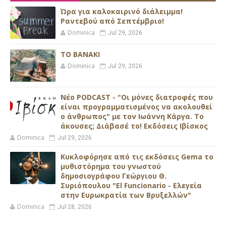
Ώρα για καλοκαιρινό διάλειμμα!
Ραντεβού από Σεπτέμβριο!
Dominica
Jul 29, 2026
ΤΟ ΒΑΝΑΚΙ
Dominica
Jul 29, 2026
Νέο PODCAST - "Οι μόνες διατροφές που
είναι προγραμματισμένος να ακολουθεί
ο άνθρωπος" με τον Ιωάννη Κάργα. Το
άκουσες; Διάβασέ το! Εκδόσεις Ιβίσκος
Dominica
Jul 29, 2026
Κυκλοφόρησε από τις εκδόσεις Gema το
μυθιστόρημα του γνωστού
δημοσιογράφου Γεώργιου Θ.
Συριόπουλου "El Funcionario - Ελεγεία
στην Ευρωκρατία των Βρυξελλών"
Dominica
Jul 28, 2026