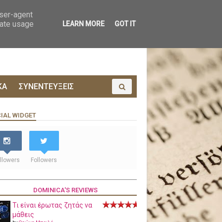
ΟΙΝΩΝΙΑ
ΠΡΟΔΗΜΟΣΙΕΥΣΗ
user-agent
rate usage
LEARN MORE
GOT IT
ΚΑ
ΣΥΝΕΝΤΕΥΞΕΙΣ
IAL WIDGET
llowers
Followers
DOMINICA'S REVIEWS
Τι είναι έρωτας ζητάς να
μάθεις