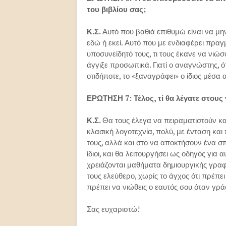
του βιβλίου σας;
Κ.Σ.
Αυτό που βαθιά επιθυμώ είναι να μην
εδώ ή εκεί. Αυτό που με ενδιαφέρει πραγ
υποσυνείδητό τους, τι τους έκανε να νιώσο
άγγιξε προσωπικά. Γιατί ο αναγνώστης, ότ
οτιδήποτε, το «ξαναγράφει» ο ίδιος μέσα 
ΕΡΩΤΗΣΗ 7: Τέλος, τί θα λέγατε στους
Κ.Σ.
Θα τους έλεγα να πειραματιστούν κα
κλασική λογοτεχνία, πολύ, με ένταση και
τους, αλλά και στο να αποκτήσουν ένα σπ
ίδιοι, και θα λειτουργήσει ως οδηγός για
χρειάζονται μαθήματα δημιουργικής γραφ
τους ελεύθερο, χωρίς το άγχος ότι πρέπει
πρέπει να νιώθεις ο εαυτός σου όταν γρά
Σας ευχαριστώ!