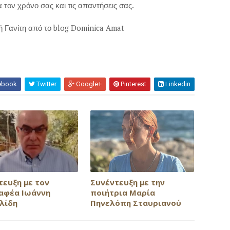
 τον χρόνο σας και τις απαντήσεις σας.
ή Γανίτη από το blog Dominica Amat
ebook
Twitter
Google+
Pinterest
Linkedin
τευξη με τον
Συνέντευξη με την
αφέα Ιωάννη
ποιήτρια Μαρία
λίδη
Πηνελόπη Σταυριανού