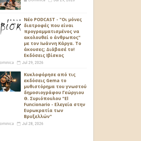
Jul 29, 2026
Νέο PODCAST - "Οι μόνες
διατροφές που είναι
προγραμματισμένος να
ακολουθεί ο άνθρωπος"
με τον Ιωάννη Κάργα. Το
άκουσες; Διάβασέ το!
Εκδόσεις Ιβίσκος
ominica
Jul 29, 2026
Κυκλοφόρησε από τις
εκδόσεις Gema το
μυθιστόρημα του γνωστού
δημοσιογράφου Γεώργιου
Θ. Συριόπουλου "El
Funcionario - Ελεγεία στην
Ευρωκρατία των
Βρυξελλών"
ominica
Jul 28, 2026