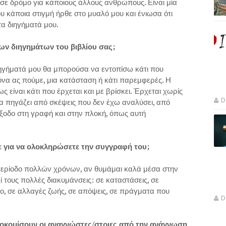
, σε δρόμο για κάποιους άλλους ανθρώπους. Είναι μία
 κάποια στιγμή ήρθε στο μυαλό μου και ένιωσα ότι
α διηγήματά μου.
ν διηγημάτων του βιβλίου σας;
ιηγήματά μου θα μπορούσα να εντοπίσω κάτι που
όνα ας πούμε, μια κατάσταση ή κάτι παρεμφερές. Η
 είναι κάτι που έρχεται και με βρίσκει. Έρχεται χωρίς
D
α πηγάζει από σκέψεις που δεν έχω αναλύσει, από
έξοδο στη γραφή και στην πλοκή, όπως αυτή
 για να ολοκληρώσετε την συγγραφή του;
 περίοδο πολλών χρόνων, αν θυμάμαι καλά μέσα στην
ί τους πολλές διακυμάνσεις: σε καταστάσεις, σε
ο, σε αλλαγές ζωής, σε απόψεις, σε πράγματα που
D
ποκομίσουν οι αναγνώστες/στριες από την ανάγνωση