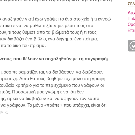
ΣΕΛ
Αρχ
 αναζητούν γιατί έχω γράψει το ένα στοιχείο ή τι εννοώ
Πολ
Όρο
ματικά είναι να μάθω τι ξύπνησε μέσα τους στο
Επι
υν, τι τους θύμισε από τα βιώματά τους ή τι τους
αν διαβάζει ένα βιβλίο, ένα διήγημα, ένα ποίημα,
από το δικό του πρίσμα.
 νέους που θέλουν να ασχοληθούν με τη συγγραφή;
ι, όσο πειραματίζονται, να διαβάσουν· να διαβάσουν
 προσοχή. Αυτό θα τους βοηθήσει όχι μόνο στη γραφή
ουδαίο κριτήριο για το περιεχόμενο που γράφουν οι
 αυτούς. Προσωπική μου γνώμη είναι ότι δεν
ής, αρκεί να διαβάζουν και να αφήνουν τον εαυτό
 να γράψουν. Το μόνο «πρέπει» που υπάρχει, είναι ότι
φεις.