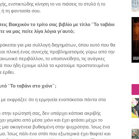
ής, ενστικτώδης κίνηση το να πιάσεις το στυλό ή το
ς ή τη φαντασία σου.
ς Βακχικόν το τρίτο σας βιβλίο με τίτλο ''Το ταβάνι
τε να μας πείτε λίγα λόγια γι'αυτό;
Πρόκειται για μια συλλογή διηγημάτων, όπου αυτό που θα
 και πλοκή ένας συνεχής προβληματισμός γύρω από την
οινωνικό περιβάλλον, το υποσυνείδητο, τις ανάγκες
ρά που ήδη έχουμε αλλά τα κρατούμε προστατευμένα
 έρθει.
ό ''Το ταβάνι στο χιόνι'';
ε εκφράζει: ότι η ερμηνεία εναπόκειται πάντα στα
 στην ερώτησή σας, δεν υπάρχει κάποια ακριβής
χει γεμίσει από μέσα χιόνι και έχει φτάσει μέχρι το
ς μια οικογένεια βυθισμένη στην ψυχρότητα. Ίσως ένα
. Ίσως πάλι ένα σπίτι που εξωτερικά έχει θαφτεί και