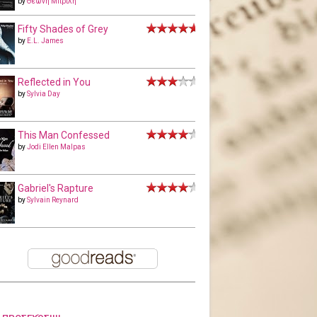
by
Θεώνη Μπριλή
Fifty Shades of Grey
by
E.L. James
Reflected in You
by
Sylvia Day
This Man Confessed
by
Jodi Ellen Malpas
Gabriel's Rapture
by
Sylvain Reynard