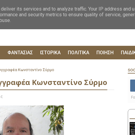
ΟΓΡΑΦΙΕΣ
ΔΥΣΤΟΠΙΚΑ
ΞΕΝΗ ΛΟΓΟΤΕΧΝΙΑ
ΦΙΛΟΣΟΦΙΚΑ
ΕΠΙΚ
deliver its services and to analyze traffic. Your IP address and 
ormance and security metrics to ensure quality of service, gene
abuse.
Ρ
ΦΑΝΤΑΣΙΑΣ
ΙΣΤΟΡΙΚΑ
ΠΟΛΙΤΙΚΑ
ΠΟΙΗΣΗ
ΠΑΙΔΙ
συγγραφέα Κωνσταντίνο Σύρμο
SOC
υγγραφέα Κωνσταντίνο Σύρμο
ις
Fo