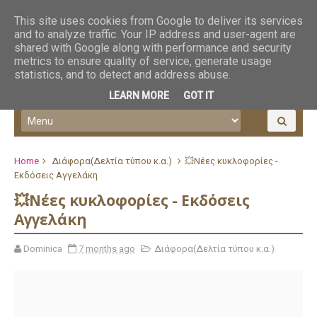
This site uses cookies from Google to deliver its services
and to analyze traffic. Your IP address and user-agent are
shared with Google along with performance and security
metrics to ensure quality of service, generate usage
statistics, and to detect and address abuse.
LEARN MORE
GOT IT
Home
Διάφορα(Δελτία τύπου κ.α.)
💥Νέες κυκλοφορίες -
Εκδόσεις Αγγελάκη
💥Νέες κυκλοφορίες - Εκδόσεις
Αγγελάκη
Dominica
7 months ago
Διάφορα(Δελτία τύπου κ.α.)