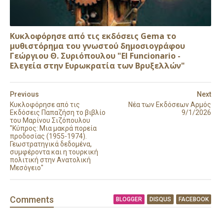
Κυκλοφόρησε από τις εκδόσεις Gema το
μυθιστόρημα του γνωστού δημοσιογράφου
Γεώργιου Θ. Συριόπουλου "El Funcionario -
Ελεγεία στην Ευρωκρατία των Βρυξελλών"
Previous
Next
Κυκλοφόρησε από τις
Νέα των Εκδόσεων Αρμός
Εκδόσεις Παπαζήση το βιβλίο
9/1/2026
του Μαρίνου Σιζόπουλου
"Κύπρος: Μια μακρά πορεία
προδοσίας (1955-1974).
Γεωστρατηγικά δεδομένα,
συμφέροντα και η τουρκική
πολιτική στην Ανατολική
Μεσόγειο"
Comment
s
BLOGGER
DISQUS
FACEBOOK