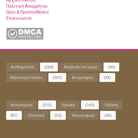
Αρχική σελίδα
Πολιτική Απορρήτου
Όροι & Προϋποθέσεις
Επικοινωνία
Αισθηματικά
(264)
Αληθινές Ιστορίες
(90)
Βιβλιοπροτάσεις
(535)
Βιογραφίες
(43)
Αστυνομικά
(313)
Θρίλερ
(165)
Ποίηση
(81)
Πολιτικά
(25)
Φιλοσοφικά
(40)