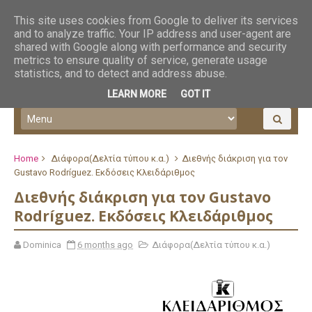
This site uses cookies from Google to deliver its services
and to analyze traffic. Your IP address and user-agent are
shared with Google along with performance and security
metrics to ensure quality of service, generate usage
statistics, and to detect and address abuse.
LEARN MORE
GOT IT
Home
Διάφορα(Δελτία τύπου κ.α.)
Διεθνής διάκριση για τον
Gustavo Rodríguez. Εκδόσεις Κλειδάριθμος
Διεθνής διάκριση για τον Gustavo
Rodríguez. Εκδόσεις Κλειδάριθμος
Dominica
6 months ago
Διάφορα(Δελτία τύπου κ.α.)