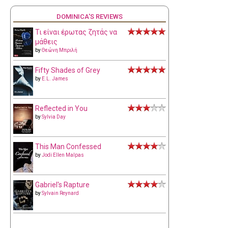
DOMINICA'S REVIEWS
Τι είναι έρωτας ζητάς να
μάθεις
by
Θεώνη Μπριλή
Fifty Shades of Grey
by
E.L. James
Reflected in You
by
Sylvia Day
This Man Confessed
by
Jodi Ellen Malpas
Gabriel's Rapture
by
Sylvain Reynard