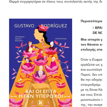
Θερμά συγχαρητήρια σε όλους τους συντελεστές αυτής της διεθ
Περισσότερα για
ΒΡΑΒΕ
DE NOVE
Μια ιστορία για
τον θάνατο και 
επιλογής στα τε
Όταν η Ευφρασία 
εργάζεται ως φρο
ένα ευυπόληπτο 
Περού, δεν υποψι
θα την οδηγήσει 
σταυροδρόμι. Η 
με τη δόνια Κάρμ
και τους Επτά Υ
μονοπωλούν τις σ
της, την αναγκάζε