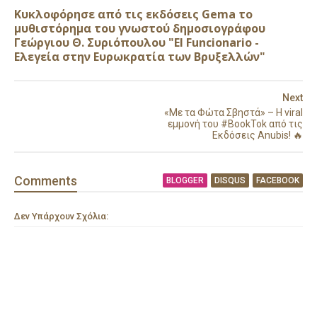
Κυκλοφόρησε από τις εκδόσεις Gema το
μυθιστόρημα του γνωστού δημοσιογράφου
Γεώργιου Θ. Συριόπουλου "El Funcionario -
Ελεγεία στην Ευρωκρατία των Βρυξελλών"
Next
«Με τα Φώτα Σβηστά» – Η viral
εμμονή του #BookTok από τις
Εκδόσεις Anubis! 🔥
Comment
s
BLOGGER
DISQUS
FACEBOOK
Δεν Υπάρχουν Σχόλια: