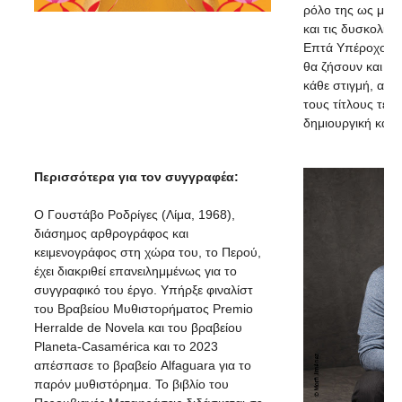
ρόλο της ως μητέ
και τις δυσκολίες 
Επτά Υπέροχοι ε
θα ζήσουν και π
κάθε στιγμή, αλλ
τους τίτλους τέλο
δημιουργική και 
Περισσότερα για τον συγγραφέα:
Ο Γουστάβο Ροδρίγες (Λίμα, 1968),
διάσημος αρθρογράφος και
κειμενογράφος στη χώρα του, το Περού,
έχει διακριθεί επανειλημμένως για το
συγγραφικό του έργο. Υπήρξε φιναλίστ
του Βραβείου Μυθιστορήματος Premio
Herralde de Novela και του βραβείου
Planeta-Casamérica και το 2023
απέσπασε το βραβείο Alfaguara για το
παρόν μυθιστόρημα. Το βιβλίο του