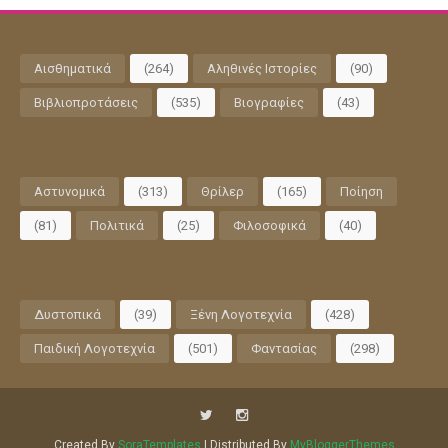
Αισθηματικά
(264)
Αληθινές Ιστορίες
(90)
Βιβλιοπροτάσεις
(535)
Βιογραφίες
(43)
Αστυνομικά
(313)
Θρίλερ
(165)
Ποίηση
(81)
Πολιτικά
(25)
Φιλοσοφικά
(40)
Δυστοπικά
(39)
Ξένη Λογοτεχνία
(428)
Παιδική Λογοτεχνία
(501)
Φαντασίας
(298)
Created By
SoraTemplates
| Distributed By
MyBloggerThemes