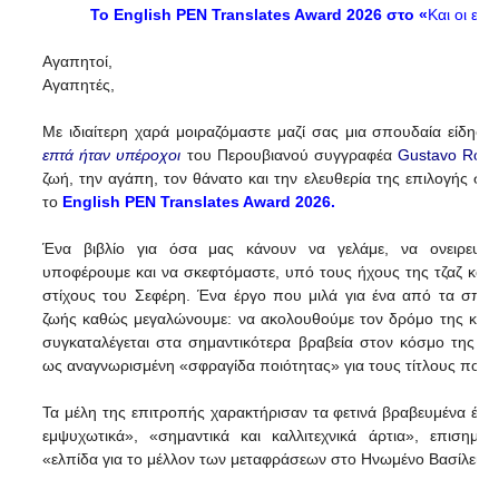
Το English PEN Translates Award 2026 στο «
Και οι επ
Αγαπητοί,
Αγαπητές,
Με ιδιαίτερη χαρά μοιραζόμαστε μαζί σας μια σπουδαία είδηση
επτά ήταν υπέροχοι
του Περουβιανού συγγραφέα
Gustavo Rodr
ζωή, την αγάπη, τον θάνατο και την ελευθερία της επιλογής στα
το
English PEN Translates Award 2026.
Ένα βιβλίο για όσα μας κάνουν να γελάμε, να ονειρευόμ
υποφέρουμε και να σκεφτόμαστε, υπό τους ήχους της τζαζ και 
στίχους του Σεφέρη. Ένα έργο που μιλά για ένα από τα σπου
ζωής καθώς μεγαλώνουμε: να ακολουθούμε τον δρόμο της καρ
συγκαταλέγεται στα σημαντικότερα βραβεία στον κόσμο της με
ως αναγνωρισμένη «σφραγίδα ποιότητας» για τους τίτλους που ε
Τα μέλη της επιτροπής χαρακτήρισαν τα φετινά βραβευμένα έρ
εμψυχωτικά», «σημαντικά και καλλιτεχνικά άρτια», επισημα
«ελπίδα για το μέλλον των μεταφράσεων στο Ηνωμένο Βασίλειο»