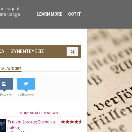
ΟΙΝΩΝΙΑ
ΠΡΟΔΗΜΟΣΙΕΥΣΗ
user-agent
rate usage
LEARN MORE
GOT IT
ΚΑ
ΣΥΝΕΝΤΕΥΞΕΙΣ
IAL WIDGET
llowers
Followers
DOMINICA'S REVIEWS
Τι είναι έρωτας ζητάς να
μάθεις