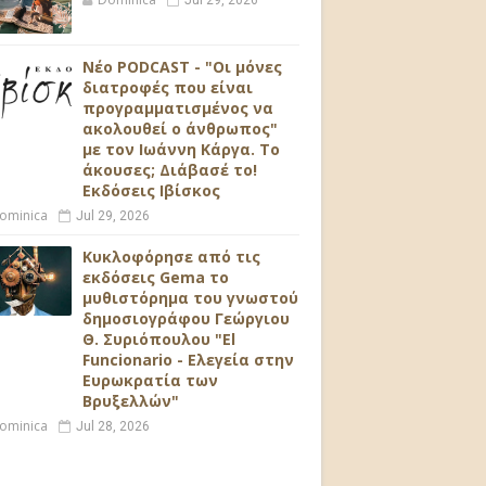
Jul 29, 2026
Νέο PODCAST - "Οι μόνες
διατροφές που είναι
προγραμματισμένος να
ακολουθεί ο άνθρωπος"
με τον Ιωάννη Κάργα. Το
άκουσες; Διάβασέ το!
Εκδόσεις Ιβίσκος
ominica
Jul 29, 2026
Κυκλοφόρησε από τις
εκδόσεις Gema το
μυθιστόρημα του γνωστού
δημοσιογράφου Γεώργιου
Θ. Συριόπουλου "El
Funcionario - Ελεγεία στην
Ευρωκρατία των
Βρυξελλών"
ominica
Jul 28, 2026