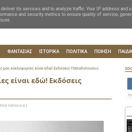
ΟΓΡΑΦΙΕΣ
ΔΥΣΤΟΠΙΚΑ
ΞΕΝΗ ΛΟΓΟΤΕΧΝΙΑ
ΦΙΛΟΣΟΦΙΚΑ
ΕΠΙΚ
deliver its services and to analyze traffic. Your IP address and 
ormance and security metrics to ensure quality of service, gene
abuse.
Ρ
ΦΑΝΤΑΣΙΑΣ
ΙΣΤΟΡΙΚΑ
ΠΟΛΙΤΙΚΑ
ΠΟΙΗΣΗ
ΠΑΙΔΙ
ες μας κυκλοφορίες είναι εδώ! Εκδόσεις Παπαδόπουλος
SOC
ες είναι εδώ! Εκδόσεις
Fo
τία τύπου κ.α.)