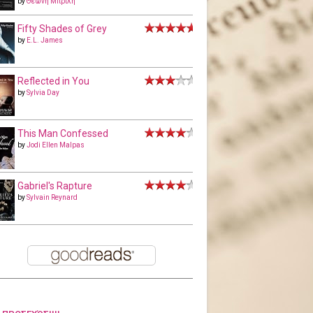
by
Θεώνη Μπριλή
Fifty Shades of Grey
by
E.L. James
Reflected in You
by
Sylvia Day
This Man Confessed
by
Jodi Ellen Malpas
Gabriel's Rapture
by
Sylvain Reynard