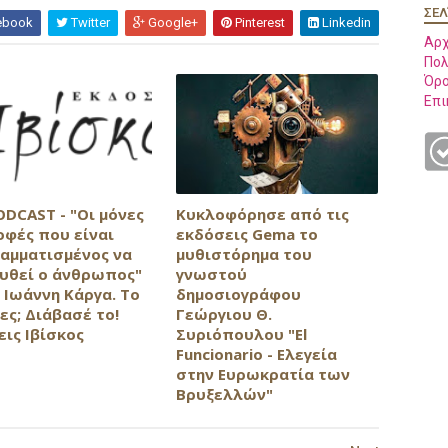
ΣΕΛ
ebook
Twitter
Google+
Pinterest
Linkedin
Αρχ
Πολ
Όρο
Επι
ODCAST - "Οι μόνες
Κυκλοφόρησε από τις
οφές που είναι
εκδόσεις Gema το
αμματισμένος να
μυθιστόρημα του
υθεί ο άνθρωπος"
γνωστού
 Ιωάννη Κάργα. Το
δημοσιογράφου
ες; Διάβασέ το!
Γεώργιου Θ.
εις Ιβίσκος
Συριόπουλου "El
Funcionario - Ελεγεία
στην Ευρωκρατία των
Βρυξελλών"