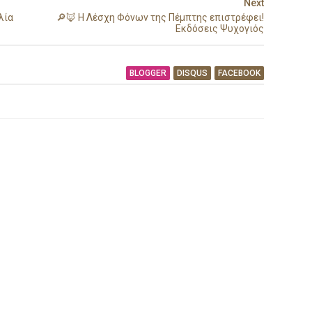
Next
λία
🔎🦊 Η Λέσχη Φόνων της Πέμπτης επιστρέφει!
Εκδόσεις Ψυχογιός
BLOGGER
DISQUS
FACEBOOK