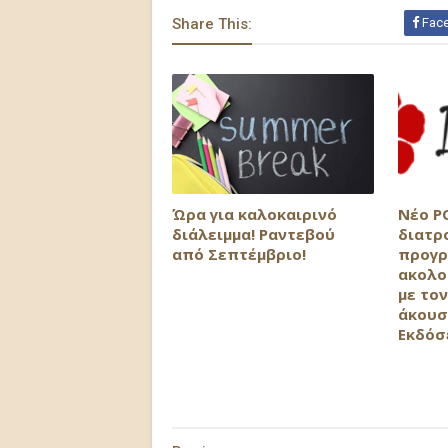
Share This:
Fac
Ώρα για καλοκαιρινό
Νέο P
διάλειμμα! Ραντεβού
διατρ
από Σεπτέμβριο!
προγρ
ακολο
με τον
άκουσ
Εκδόσ