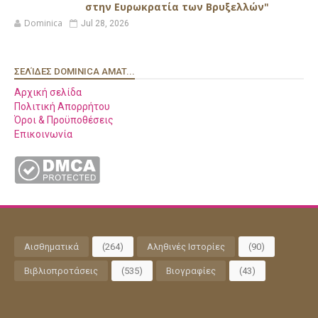
στην Ευρωκρατία των Βρυξελλών"
Dominica
Jul 28, 2026
ΣΕΛΊΔΕΣ DOMINICA AMAT...
Αρχική σελίδα
Πολιτική Απορρήτου
Όροι & Προϋποθέσεις
Επικοινωνία
Αισθηματικά
(264)
Αληθινές Ιστορίες
(90)
Βιβλιοπροτάσεις
(535)
Βιογραφίες
(43)