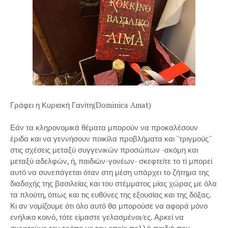
Γράφει η Κυριακή Γανίτη(Dominica Amat)
Εάν τα κληρονομικά θέματα μπορούν να προκαλέσουν
έριδα και να γεννήσουν ποικίλα προβλήματα και ''τριγμούς''
στις σχέσεις μεταξύ συγγενικών προσώπων -ακόμη και
μεταξύ αδελφών, ή, παιδιών-γονέων- σκεφτείτε το τί μπορεί
αυτό να συνεπάγεται όταν στη μέση υπάρχει το ζήτημα της
διαδοχής της βασιλείας και του στέμματος μίας χώρας με όλα
τα πλούτη, όπως και τις ευθύνες της εξουσίας και της δόξας.
Κι αν νομίζουμε ότι όλο αυτό θα μπορούσε να αφορά μόνο
ενήλικο κοινό, τότε είμαστε γελασμένοι/ες. Αρκεί να