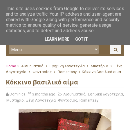
This site uses cookies from Google to deliver its services
and to analyze traffic. Your IP address and user-agent are
shared with Google along with performance and security
metrics to ensure quality of service, generate usage
statistics, and to detect and address abuse.
LEARN MORE
GOT IT
Home
Αισθηματικά
Εφηβική λογοτεχνία
Μυστήριο
Ξένη
Λογοτεχνία
Φαντασίας
Romantasy
Κόκκινο βασιλικό αίμα
Κόκκινο βασιλικό αίμα
Dominica
3 months ago
Αισθηματικά
,
Εφηβική λογοτεχνία
,
Μυστήριο
,
Ξένη Λογοτεχνία
,
Φαντασίας
,
Romantasy