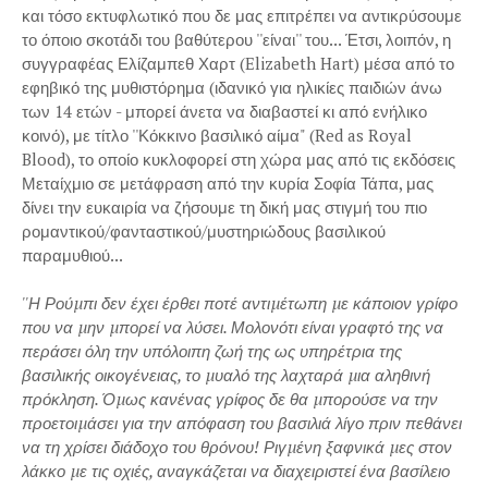
και τόσο εκτυφλωτικό που δε μας επιτρέπει να αντικρύσουμε
το όποιο σκοτάδι του βαθύτερου ''είναι'' του... Έτσι, λοιπόν, η
συγγραφέας Ελίζαμπεθ Χαρτ (Elizabeth Hart) μέσα από το
εφηβικό της μυθιστόρημα (ιδανικό για ηλικίες παιδιών άνω
των 14 ετών - μπορεί άνετα να διαβαστεί κι από ενήλικο
κοινό), με τίτλο ''Κόκκινο βασιλικό αίμα" (Red as Royal
Blood), το οποίο κυκλοφορεί στη χώρα μας από τις εκδόσεις
Μεταίχμιο σε μετάφραση από την κυρία Σοφία Τάπα, μας
δίνει την ευκαιρία να ζήσουμε τη δική μας στιγμή του πιο
ρομαντικού/φανταστικού/μυστηριώδους βασιλικού
παραμυθιού...
''Η Ρούµπι δεν έχει έρθει ποτέ αντιµέτωπη µε κάποιον γρίφο
που να µην µπορεί να λύσει. Μολονότι είναι γραφτό της να
περάσει όλη την υπόλοιπη ζωή της ως υπηρέτρια της
βασιλικής οικογένειας, το µυαλό της λαχταρά µια αληθινή
πρόκληση. Όµως κανένας γρίφος δε θα µπορούσε να την
προετοιµάσει για την απόφαση του βασιλιά λίγο πριν πεθάνει
να τη χρίσει διάδοχο του θρόνου! Ριγµένη ξαφνικά µες στον
λάκκο µε τις οχιές, αναγκάζεται να διαχειριστεί ένα βασίλειο