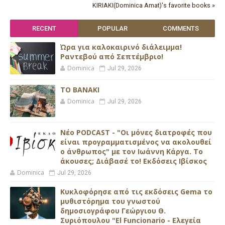
KIRIAKI(Dominica Amat)'s favorite books »
RECENT
POPULAR
COMMENTS
Ώρα για καλοκαιρινό διάλειμμα!
Ραντεβού από Σεπτέμβριο!
Dominica
Jul 29, 2026
ΤΟ ΒΑΝΑΚΙ
Dominica
Jul 29, 2026
Νέο PODCAST - "Οι μόνες διατροφές που
είναι προγραμματισμένος να ακολουθεί
ο άνθρωπος" με τον Ιωάννη Κάργα. Το
άκουσες; Διάβασέ το! Εκδόσεις Ιβίσκος
Dominica
Jul 29, 2026
Κυκλοφόρησε από τις εκδόσεις Gema το
μυθιστόρημα του γνωστού
δημοσιογράφου Γεώργιου Θ.
Συριόπουλου "El Funcionario - Ελεγεία