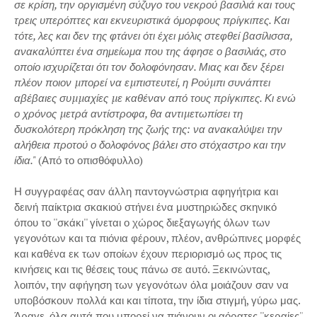
σε κρίση, την οργισμένη σύζυγο του νεκρού βασιλιά και τους
τρεις υπερόπτες και εκνευριστικά όμορφους πρίγκιπες. Και
τότε, λες και δεν της φτάνει ότι έχει μόλις στεφθεί βασίλισσα,
ανακαλύπτει ένα σημείωμα που της άφησε ο βασιλιάς, στο
οποίο ισχυρίζεται ότι τον δολοφόνησαν. Μιας και δεν ξέρει
πλέον ποιον µπορεί να εµπιστευτεί, η Ρούµπι συνάπτει
αβέβαιες συµµαχίες µε καθέναν από τους πρίγκιπες. Κι ενώ
ο χρόνος µετρά αντίστροφα, θα αντιµετωπίσει τη
δυσκολότερη πρόκληση της ζωής της: να ανακαλύψει την
αλήθεια προτού ο δολοφόνος βάλει στο στόχαστρο και την
ίδια."
(Από το οπισθόφυλλο)
Η συγγραφέας σαν άλλη παντογνώστρια αφηγήτρια και
δεινή παίκτρια σκακιού στήνει ένα μυστηριώδες σκηνικό
όπου το ''σκάκι'' γίνεται ο χώρος διεξαγωγής όλων των
γεγονότων και τα πιόνια φέρουν, πλέον, ανθρώπινες μορφές
και καθένα εκ των οποίων έχουν περιορισμό ως προς τις
κινήσεις και τις θέσεις τους πάνω σε αυτό. Ξεκινώντας,
λοιπόν, την αφήγηση των γεγονότων όλα μοιάζουν σαν να
υποβόσκουν πολλά και και τίποτα, την ίδια στιγμή, γύρω μας.
Άραγε, όλα αυτά που μπορεί να πιάνουν οι αόρατες ''κεραίες''