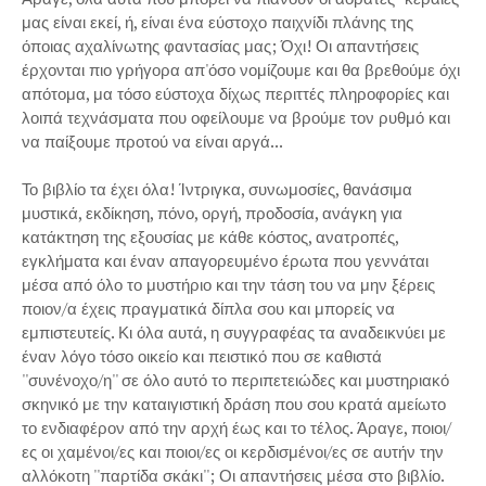
μας είναι εκεί, ή, είναι ένα εύστοχο παιχνίδι πλάνης της
όποιας αχαλίνωτης φαντασίας μας; Όχι! Οι απαντήσεις
έρχονται πιο γρήγορα απ'όσο νομίζουμε και θα βρεθούμε όχι
απότομα, μα τόσο εύστοχα δίχως περιττές πληροφορίες και
λοιπά τεχνάσματα που οφείλουμε να βρούμε τον ρυθμό και
να παίξουμε προτού να είναι αργά...
Το βιβλίο τα έχει όλα! Ίντριγκα, συνωμοσίες, θανάσιμα
μυστικά, εκδίκηση, πόνο, οργή, προδοσία, ανάγκη για
κατάκτηση της εξουσίας με κάθε κόστος, ανατροπές,
εγκλήματα και έναν απαγορευμένο έρωτα που γεννάται
μέσα από όλο το μυστήριο και την τάση του να μην ξέρεις
ποιον/α έχεις πραγματικά δίπλα σου και μπορείς να
εμπιστευτείς. Κι όλα αυτά, η συγγραφέας τα αναδεικνύει με
έναν λόγο τόσο οικείο και πειστικό που σε καθιστά
''συνένοχο/η'' σε όλο αυτό το περιπετειώδες και μυστηριακό
σκηνικό με την καταιγιστική δράση που σου κρατά αμείωτο
το ενδιαφέρον από την αρχή έως και το τέλος. Άραγε, ποιοι/
ες οι χαμένοι/ες και ποιοι/ες οι κερδισμένοι/ες σε αυτήν την
αλλόκοτη ''παρτίδα σκάκι''; Οι απαντήσεις μέσα στο βιβλίο.