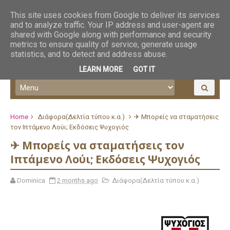
This site uses cookies from Google to deliver its services
and to analyze traffic. Your IP address and user-agent are
shared with Google along with performance and security
metrics to ensure quality of service, generate usage
statistics, and to detect and address abuse.
LEARN MORE
GOT IT
Home
Διάφορα(Δελτία τύπου κ.α.)
✈ Μπορείς να σταματήσεις
τον Ιπτάμενο Λούι; Εκδόσεις Ψυχογιός
✈ Μπορείς να σταματήσεις τον
Ιπτάμενο Λούι; Εκδόσεις Ψυχογιός
Dominica
2 months ago
Διάφορα(Δελτία τύπου κ.α.)