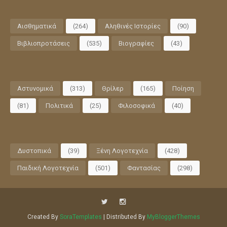
Αισθηματικά
(264)
Αληθινές Ιστορίες
(90)
Βιβλιοπροτάσεις
(535)
Βιογραφίες
(43)
Αστυνομικά
(313)
Θρίλερ
(165)
Ποίηση
(81)
Πολιτικά
(25)
Φιλοσοφικά
(40)
Δυστοπικά
(39)
Ξένη Λογοτεχνία
(428)
Παιδική Λογοτεχνία
(501)
Φαντασίας
(298)
Created By
SoraTemplates
| Distributed By
MyBloggerThemes