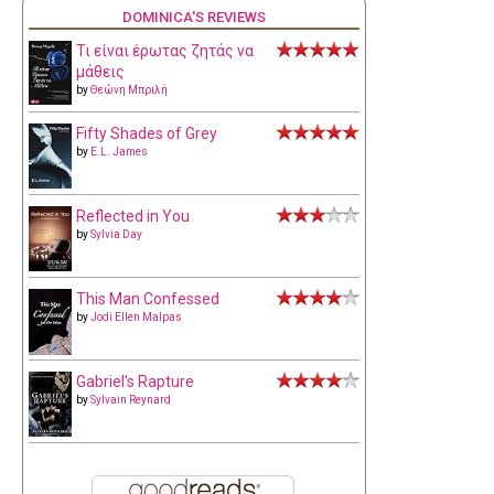
DOMINICA'S REVIEWS
Τι είναι έρωτας ζητάς να
μάθεις
by
Θεώνη Μπριλή
Fifty Shades of Grey
by
E.L. James
Reflected in You
by
Sylvia Day
This Man Confessed
by
Jodi Ellen Malpas
Gabriel's Rapture
by
Sylvain Reynard