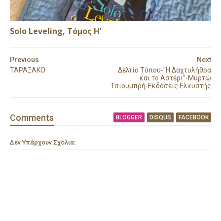
Solo Leveling, Τόμος Η’
Previous
Next
ΤΑΡΑΞΑΚΟ
Δελτίο Τύπου-"Η Δαχτυλήθρα
και το Αστέρι"-Μυρτώ
Τσιουμπρή-Εκδόσεις Ελκυστής
Comment
s
BLOGGER
DISQUS
FACEBOOK
Δεν Υπάρχουν Σχόλια: