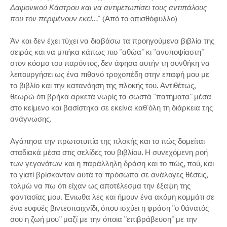
Δαιμονικού Κάστρου και να αντιμετωπίσει τους αντιπάλους
που τον περιμένουν εκεί…"
(Από το οπισθόφυλλο)
Άν και δεν έχει τύχει να διαβάσω τα προηγούμενα βιβλία της
σειράς και να μπήκα κάπως πιο ''αθώα'' κι ''ανυποψίαστη''
στον κόσμο του παρόντος, δεν άφησα αυτήν τη συνθήκη να
λειτουργήσει ως ένα πιθανό τροχοπέδη στην επαφή μου με
το βιβλίο και την κατανόηση της πλοκής του. Αντιθέτως,
θεωρώ ότι βρήκα αρκετά νωρίς τα σωστά ''πατήματα'' μέσα
στο κείμενο και βασίστηκα σε εκείνα καθ'όλη τη διάρκεια της
ανάγνωσης.
Αγάπησα την πρωτοτυπία της πλοκής και το πώς δομείται
σταδιακά μέσα στις σελίδες του βιβλίου. Η συνεχόμενη ροή
των γεγονότων και η παράλληλη δράση και το πώς, πού, και
το γιατί βρίσκονταν αυτά τα πρόσωπα σε ανάλογες θέσεις,
τολμώ να πω ότι είχαν ως αποτέλεσμα την έξαψη της
φαντασίας μου. Ένιωθα λες και ήμουν ένα ακόμη κομμάτι σε
ένα ευφυές βιντεοπαιχνίδι, όπου ισχύει η φράση ''ο θάνατός
σου η ζωή μου'' μαζί με την όποια ''επιβράβευση'' με την