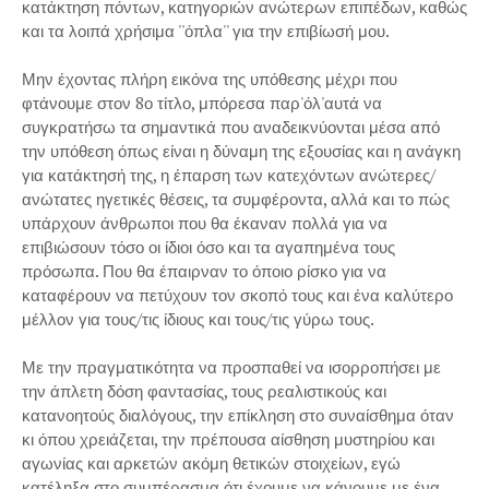
κατάκτηση πόντων, κατηγοριών ανώτερων επιπέδων, καθώς
και τα λοιπά χρήσιμα ''όπλα'' για την επιβίωσή μου.
Μην έχοντας πλήρη εικόνα της υπόθεσης μέχρι που
φτάνουμε στον 8ο τίτλο, μπόρεσα παρ'όλ'αυτά να
συγκρατήσω τα σημαντικά που αναδεικνύονται μέσα από
την υπόθεση όπως είναι η δύναμη της εξουσίας και η ανάγκη
για κατάκτησή της, η έπαρση των κατεχόντων ανώτερες/
ανώτατες ηγετικές θέσεις, τα συμφέροντα, αλλά και το πώς
υπάρχουν άνθρωποι που θα έκαναν πολλά για να
επιβιώσουν τόσο οι ίδιοι όσο και τα αγαπημένα τους
πρόσωπα. Που θα έπαιρναν το όποιο ρίσκο για να
καταφέρουν να πετύχουν τον σκοπό τους και ένα καλύτερο
μέλλον για τους/τις ίδιους και τους/τις γύρω τους.
Με την πραγματικότητα να προσπαθεί να ισορροπήσει με
την άπλετη δόση φαντασίας, τους ρεαλιστικούς και
κατανοητούς διαλόγους, την επίκληση στο συναίσθημα όταν
κι όπου χρειάζεται, την πρέπουσα αίσθηση μυστηρίου και
αγωνίας και αρκετών ακόμη θετικών στοιχείων, εγώ
κατέληξα στο συμπέρασμα ότι έχουμε να κάνουμε με ένα