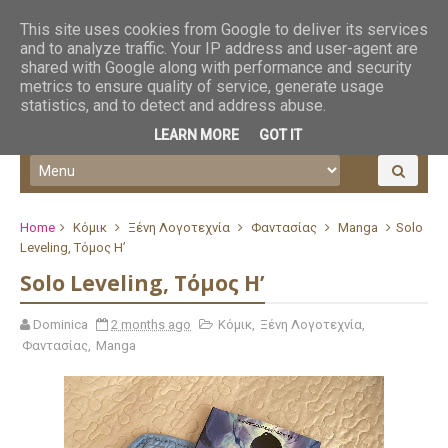
This site uses cookies from Google to deliver its services
and to analyze traffic. Your IP address and user-agent are
shared with Google along with performance and security
metrics to ensure quality of service, generate usage
statistics, and to detect and address abuse.
LEARN MORE
GOT IT
Home
Κόμικ
Ξένη Λογοτεχνία
Φαντασίας
Manga
Solo
Leveling, Τόμος Η’
Solo Leveling, Τόμος Η’
Dominica
2 months ago
Κόμικ
,
Ξένη Λογοτεχνία
,
Φαντασίας
,
Manga