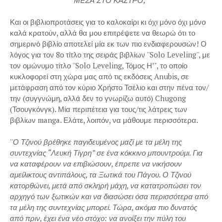
ΜΕΣΑ ΣΤΟ ΚΑΣΤΡΟ;"
Και οι βιβλιοπροτάσεις για το καλοκαίρι κι όχι μόνο όχι μόνο
καλά κρατούν, αλλά θα μου επιτρέψετε να θεωρώ ότι το
σημερινό βιβλίο αποτελεί μία εκ των πιο ενδιαφερουσών! Ο
λόγος για τον 8ο τίτλο της σειράς βιβλίων ''Solo Leveling'', με
τον ομώνυμο τίτλο ''Solo Leveling, Τόμος Η’", το οποίο
κυκλοφορεί στη χώρα μας από τις εκδόσεις Anubis, σε
μετάφραση από τον κύριο Χρήστο Τσέλιο και στην πένα τον/
την (συγγνώμη, αλλά δεν το γνωρίζω αυτό) Chugong
(Τσουγκόνγκ). Μία περιπέτεια για τους/τις λάτρεις των
βιβλίων manga. Ελάτε, λοιπόν, να μάθουμε περισσότερα.
''Ο Τζινού βρέθηκε παγιδευμένος μαζί με τα μέλη της
συντεχνίας “Λευκή Τίγρη” σε ένα κόκκινο μπουντρούμι. Για
να καταφέρουν να επιβιώσουν, έπρεπε να νικήσουν
αμείλικτους αντιπάλους, τα Ξωτικά του Πάγου. Ο Τζινού
κατορθώνει, μετά από σκληρή μάχη, να κατατροπώσει τον
αρχηγό των ξωτικών και να διασώσει όσα περισσότερα από
τα μέλη της συντεχνίας μπορεί. Τώρα, ακόμα πιο δυνατός
από πριν, έχει ένα νέο στόχο: να ανοίξει την πύλη του