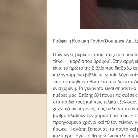
Γράφει η Κυριακή Γανίτη(Dominica Amat
Πρίν λίγες μέρες έφτασε στα χέρια μου τ
τίτλο ''Η καρδιά του βράχου''. Στην αρχή
είναι το πρώτο της βιβλίο που διαβάζω 
καλογραμμένο βιβλίο,με ωραίο λόγο καί
πώ την αλήθεια-ήθελα κάτι πιο δυνατό. 
ενισχυμένη. Τα γεγονότα είναι σημαντικά
ημέρες μας. Επίσης βλέπουμε τις σχέσει
στα παιδιά τους καί πως τελικά εξελίσσον
ξεχωρίζουν οι γονείς τους αλλά να τα αγα
βαθμό πλάθουν τον χαρακτήρα τους. Η πίσ
προηγούμενα χρόνια καί πλέον τείνουν να
ήρωες. Η αγάπη ξεπερνάει τα πάντα καί 
καλύτεροι. Εγώ το θεωρώ ένα καλό συμπαθ