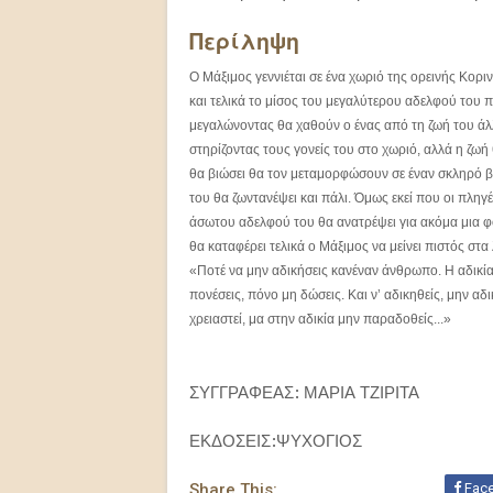
Περίληψη
Ο Μάξιμος γεννιέται σε ένα χωριό της ορεινής Κορι
και τελικά το μίσος του μεγαλύτερου αδελφού του 
μεγαλώνοντας θα χαθούν ο ένας από τη ζωή του άλλ
στηρίζοντας τους γονείς του στο χωριό, αλλά η ζωή
θα βιώσει θα τον μεταμορφώσουν σε έναν σκληρό βρ
του θα ζωντανέψει και πάλι. Όμως εκεί που οι πλη
άσωτου αδελφού του θα ανατρέψει για ακόμα μια φ
θα καταφέρει τελικά ο Μάξιμος να μείνει πιστός σ
«Ποτέ να μην αδικήσεις κανέναν άνθρωπο. Η αδικία ε
πονέσεις, πόνο μη δώσεις. Και ν’ αδικηθείς, μην αδ
χρειαστεί, μα στην αδικία μην παραδοθείς...»
ΣΥΓΓΡΑΦΕΑΣ: ΜΑΡΙΑ ΤΖΙΡΙΤΑ
ΕΚΔΟΣΕΙΣ:ΨΥΧΟΓΙΟΣ
Share This:
Fac