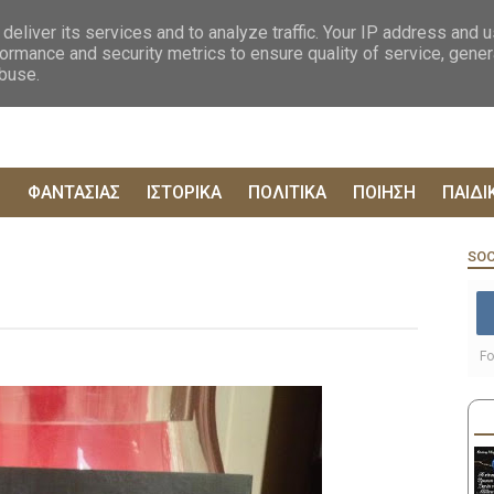
ΟΓΡΑΦΙΕΣ
ΔΥΣΤΟΠΙΚΑ
ΞΕΝΗ ΛΟΓΟΤΕΧΝΙΑ
ΦΙΛΟΣΟΦΙΚΑ
ΕΠΙΚ
deliver its services and to analyze traffic. Your IP address and 
ormance and security metrics to ensure quality of service, gene
abuse.
Ρ
ΦΑΝΤΑΣΙΑΣ
ΙΣΤΟΡΙΚΑ
ΠΟΛΙΤΙΚΑ
ΠΟΙΗΣΗ
ΠΑΙΔΙ
υ
SOC
Fo