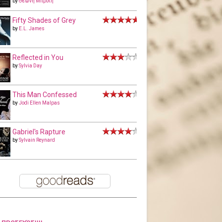
by
Θεώνη Μπριλή
Fifty Shades of Grey
by
E.L. James
Reflected in You
by
Sylvia Day
This Man Confessed
by
Jodi Ellen Malpas
Gabriel's Rapture
by
Sylvain Reynard