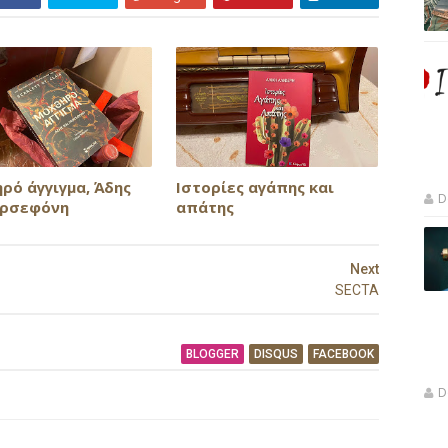
ρό άγγιγμα, Άδης
Ιστορίες αγάπης και
D
ερσεφόνη
απάτης
Next
SECTA
BLOGGER
DISQUS
FACEBOOK
D