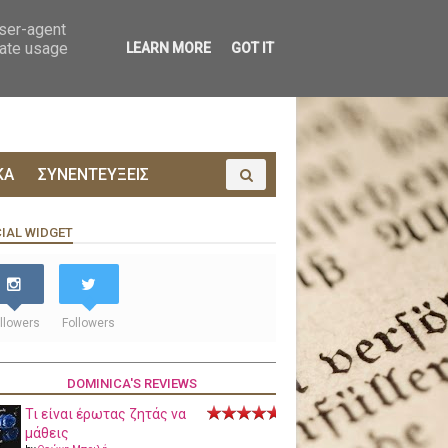
ΟΙΝΩΝΙΑ
ΠΡΟΔΗΜΟΣΙΕΥΣΗ
user-agent
rate usage
LEARN MORE
GOT IT
ΚΑ
ΣΥΝΕΝΤΕΥΞΕΙΣ
IAL WIDGET
llowers
Followers
DOMINICA'S REVIEWS
Τι είναι έρωτας ζητάς να
μάθεις