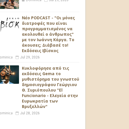
Jul 29, 2026
Νέο PODCAST - "Οι μόνες
διατροφές που είναι
προγραμματισμένος να
ακολουθεί ο άνθρωπος"
με τον Ιωάννη Κάργα. Το
άκουσες; Διάβασέ το!
Εκδόσεις Ιβίσκος
ominica
Jul 29, 2026
Κυκλοφόρησε από τις
εκδόσεις Gema το
μυθιστόρημα του γνωστού
δημοσιογράφου Γεώργιου
Θ. Συριόπουλου "El
Funcionario - Ελεγεία στην
Ευρωκρατία των
Βρυξελλών"
ominica
Jul 28, 2026