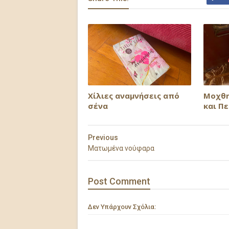
Xίλιες αναμνήσεις από
Μοχθη
σένα
και Π
Previous
Ματωμένα νούφαρα
Post
Comment
Δεν Υπάρχουν Σχόλια: