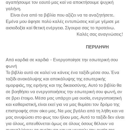
αγαπήσουμε τον εαυτό μας καί να αποκτήσουμε ψυχική
γαλήνη.
Είναι ένα από τα βιβλία που αξίζει να τα αναζητήσετε.
Εμένα μου άφησε πολύ καλές εντυπώσεις καί με γέμισε με
αισιοδοξία καί θετική ενέργεια. Σίγουρα σας το προτείνω.
Καλές σας αναγνώσεις!
ΠΕΡΙΛΗΨΗ
Από καρδιά σε καρδιά – Ενεργοποίησε την εσωτερική σου
φωνή
Το βιβλίο αυτό σε καλεί να κάνεις ένα ταξίδι μέσα σου. Ένα
ταξίδι ανακάλυψης και αποκάλυψης της εσωτερικής
ομορφιάς, της ειρήνης και της δικαιοσύνης. Αυτό το βιβλίο θα
σε βοηθήσει να ενεργοποιήσεις την εσωτερική σου φωνή, αν
σε βρει έτοιμο. Μέσα μας υπάρχει μια ουσία, ενεργοποιητική
και καθαριστική, είναι εκεί για να μας θυμίσει τον δρόμο της
επιστροφής στον οίκο μας. Να μας βγάλει από τη λήθη και να
μας ανυψώσει στο φως του ήλιου μας. Αυτό το ταξίδι δεν είναι
για όλους, απευθύνεται όμως σε όλους όσους θέλουν να
ανακαλύψουν τα ανείπωτα και να γευτούν την ουσία της