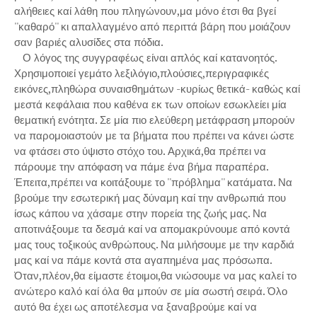
αλήθειες καί λάθη που πληγώνουν,μα μόνο έτσι θα βγεί
''καθαρό'' κι απαλλαγμένο από περιττά βάρη που μοιάζουν
σαν βαριές αλυσίδες στα πόδια.
Ο λόγος της συγγραφέως είναι απλός καί κατανοητός.
Χρησιμοποιεί γεμάτο λεξιλόγιο,πλούσιες,περιγραφικές
εικόνες,πληθώρα συναισθημάτων -κυρίως θετικά- καθώς καί
μεστά κεφάλαια που καθένα εκ των οποίων εσωκλείει μία
θεματική ενότητα. Σε μία πιο ελεύθερη μετάφραση μπορούν
να παρομοιαστούν με τα βήματα που πρέπει να κάνει ώστε
να φτάσει στο ύψιστο στόχο του. Αρχικά,θα πρέπει να
πάρουμε την απόφαση να πάμε ένα βήμα παραπέρα.
Έπειτα,πρέπει να κοιτάξουμε το ''πρόβλημα'' κατάματα. Να
βρούμε την εσωτερική μας δύναμη καί την ανθρωπιά που
ίσως κάπου να χάσαμε στην πορεία της ζωής μας. Να
αποτινάξουμε τα δεσμά καί να απομακρύνουμε από κοντά
μας τους τοξικούς ανθρώπους. Να μιλήσουμε με την καρδιά
μας καί να πάμε κοντά στα αγαπημένα μας πρόσωπα.
Όταν,πλέον,θα είμαστε έτοιμοι,θα νιώσουμε να μας καλεί το
ανώτερο καλό καί όλα θα μπούν σε μία σωστή σειρά. Όλο
αυτό θα έχει ως αποτέλεσμα να ξαναβρούμε καί να