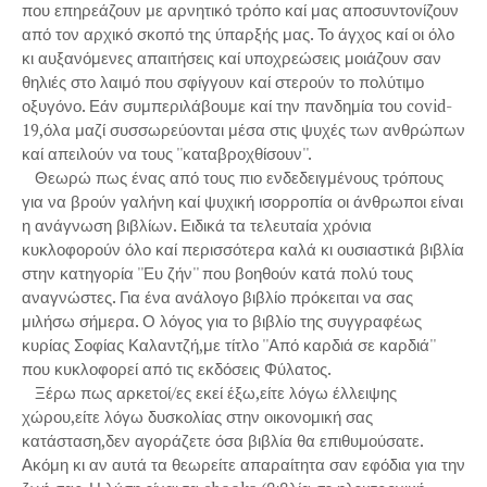
που επηρεάζουν με αρνητικό τρόπο καί μας αποσυντονίζουν
από τον αρχικό σκοπό της ύπαρξής μας. Το άγχος καί οι όλο
κι αυξανόμενες απαιτήσεις καί υποχρεώσεις μοιάζουν σαν
θηλιές στο λαιμό που σφίγγουν καί στερούν το πολύτιμο
οξυγόνο. Εάν συμπεριλάβουμε καί την πανδημία του covid-
19,όλα μαζί συσσωρεύονται μέσα στις ψυχές των ανθρώπων
καί απειλούν να τους ''καταβροχθίσουν''.
Θεωρώ πως ένας από τους πιο ενδεδειγμένους τρόπους
για να βρούν γαλήνη καί ψυχική ισορροπία οι άνθρωποι είναι
η ανάγνωση βιβλίων. Ειδικά τα τελευταία χρόνια
κυκλοφορούν όλο καί περισσότερα καλά κι ουσιαστικά βιβλία
στην κατηγορία ''Ευ ζήν'' που βοηθούν κατά πολύ τους
αναγνώστες. Για ένα ανάλογο βιβλίο πρόκειται να σας
μιλήσω σήμερα. Ο λόγος για το βιβλίο της συγγραφέως
κυρίας Σοφίας Καλαντζή,με τίτλο ''Από καρδιά σε καρδιά''
που κυκλοφορεί από τις εκδόσεις Φύλατος.
Ξέρω πως αρκετοί/ες εκεί έξω,είτε λόγω έλλειψης
χώρου,είτε λόγω δυσκολίας στην οικονομική σας
κατάσταση,δεν αγοράζετε όσα βιβλία θα επιθυμούσατε.
Ακόμη κι αν αυτά τα θεωρείτε απαραίτητα σαν εφόδια για την