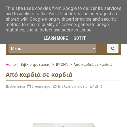
This site uses cookies from Google to deliver its services
and to analyze traffic. Your IP address and user-agent are
shared with Google along with performance and security
metrics to ensure quality of service, generate usage
statistics, and to detect and address abuse.
LEARN MORE
GOT IT
Home
Βιβλιοπροτάσεις
ΕΥ ΖΗΝ
Από καρδιά σε καρδιά
Από καρδιά σε καρδιά
Dominica
6 years ago
Βιβλιοπροτάσεις
,
ΕΥ ΖΗΝ