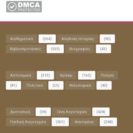
Αισθηματικά
(264)
Αληθινές Ιστορίες
(90)
Βιβλιοπροτάσεις
(535)
Βιογραφίες
(43)
Αστυνομικά
(313)
Θρίλερ
(165)
Ποίηση
(81)
Πολιτικά
(25)
Φιλοσοφικά
(40)
Δυστοπικά
(39)
Ξένη Λογοτεχνία
(428)
Παιδική Λογοτεχνία
(501)
Φαντασίας
(298)