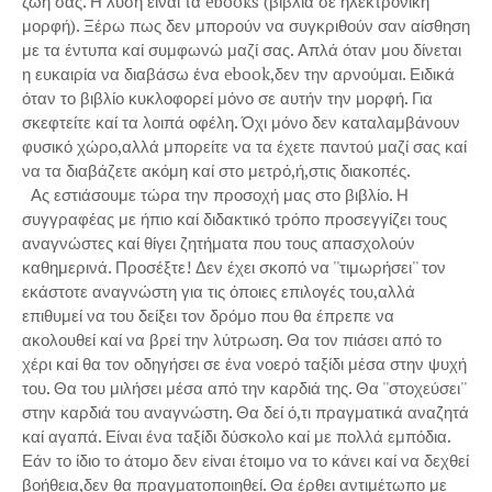
ζωή σας. Η λύση είναι τα ebooks (βιβλία σε ηλεκτρονική
μορφή). Ξέρω πως δεν μπορούν να συγκριθούν σαν αίσθηση
με τα έντυπα καί συμφωνώ μαζί σας. Απλά όταν μου δίνεται
η ευκαιρία να διαβάσω ένα ebook,δεν την αρνούμαι. Ειδικά
όταν το βιβλίο κυκλοφορεί μόνο σε αυτήν την μορφή. Για
σκεφτείτε καί τα λοιπά οφέλη. Όχι μόνο δεν καταλαμβάνουν
φυσικό χώρο,αλλά μπορείτε να τα έχετε παντού μαζί σας καί
να τα διαβάζετε ακόμη καί στο μετρό,ή,στις διακοπές.
Ας εστιάσουμε τώρα την προσοχή μας στο βιβλίο. Η
συγγραφέας με ήπιο καί διδακτικό τρόπο προσεγγίζει τους
αναγνώστες καί θίγει ζητήματα που τους απασχολούν
καθημερινά. Προσέξτε! Δεν έχει σκοπό να ''τιμωρήσει'' τον
εκάστοτε αναγνώστη για τις όποιες επιλογές του,αλλά
επιθυμεί να του δείξει τον δρόμο που θα έπρεπε να
ακολουθεί καί να βρεί την λύτρωση. Θα τον πιάσει από το
χέρι καί θα τον οδηγήσει σε ένα νοερό ταξίδι μέσα στην ψυχή
του. Θα του μιλήσει μέσα από την καρδιά της. Θα ''στοχεύσει''
στην καρδιά του αναγνώστη. Θα δεί ό,τι πραγματικά αναζητά
καί αγαπά. Είναι ένα ταξίδι δύσκολο καί με πολλά εμπόδια.
Εάν το ίδιο το άτομο δεν είναι έτοιμο να το κάνει καί να δεχθεί
βοήθεια,δεν θα πραγματοποιηθεί. Θα έρθει αντιμέτωπο με