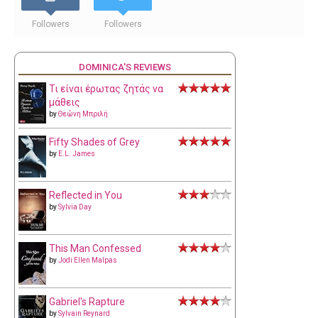
Followers
Followers
DOMINICA'S REVIEWS
Τι είναι έρωτας ζητάς να
μάθεις
by
Θεώνη Μπριλή
Fifty Shades of Grey
by
E.L. James
Reflected in You
by
Sylvia Day
This Man Confessed
by
Jodi Ellen Malpas
Gabriel's Rapture
by
Sylvain Reynard