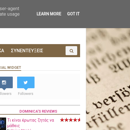
ΟΙΝΩΝΙΑ
ΠΡΟΔΗΜΟΣΙΕΥΣΗ
user-agent
rate usage
LEARN MORE
GOT IT
ΚΑ
ΣΥΝΕΝΤΕΥΞΕΙΣ
IAL WIDGET
llowers
Followers
DOMINICA'S REVIEWS
Τι είναι έρωτας ζητάς να
μάθεις