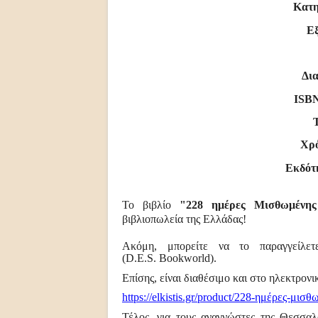
Κατη
Ε
Δια
ISB
Χρό
Εκδότ
Το βιβλίο
"
228 ημέρες Μισθωμένης
βιβλιοπωλεία της Ελλάδας!
Ακόμη, μπορείτε να το παραγγείλ
(
D
.
E
.
S
.
Bookworld
)
.
Επίσης, είναι διαθέσιμο και στο ηλεκτρον
https://elkistis.gr/product/
228-ημέρες-μισθω
Τέλος, για τους αναγνώστες της Θεσσαλο