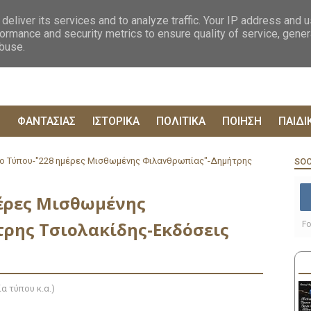
ΟΓΡΑΦΙΕΣ
ΔΥΣΤΟΠΙΚΑ
ΞΕΝΗ ΛΟΓΟΤΕΧΝΙΑ
ΦΙΛΟΣΟΦΙΚΑ
ΕΠΙΚ
deliver its services and to analyze traffic. Your IP address and 
ormance and security metrics to ensure quality of service, gene
abuse.
Ρ
ΦΑΝΤΑΣΙΑΣ
ΙΣΤΟΡΙΚΑ
ΠΟΛΙΤΙΚΑ
ΠΟΙΗΣΗ
ΠΑΙΔΙ
ο Τύπου-"228 ημέρες Μισθωμένης Φιλανθρωπίας"-Δημήτρης
SOC
μέρες Μισθωμένης
ρης Τσιολακίδης-Εκδόσεις
Fo
α τύπου κ.α.)