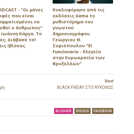
ODCAST - "Οι μόνες
Κυκλοφόρησε από τις
οφές που είναι
εκδόσεις Gema το
αμματισμένος να
μυθιστόρημα του
υθεί ο άνθρωπος"
γνωστού
 Ιωάννη Κάργα. Το
δημοσιογράφου
ες; Διάβασέ το!
Γεώργιου Θ.
εις Ιβίσκος
Συριόπουλου "El
Funcionario - Ελεγεία
στην Ευρωκρατία των
Βρυξελλών"
Next
τρη
BLACK FRIDAY ΣΤΟ ΛΥΚΟΦΩΣ
BLOGGER
DISQUS
FACEBOOK