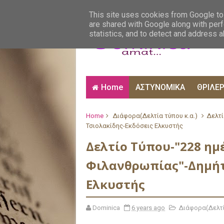
ΑΙΣΘΗΜΑΤΙΚΑ
ΑΛΗΘΙΝΕΣ ΙΣΤΟΡΙΕΣ
ΒΙ
This site uses cookies from Google to 
are shared with Google along with perf
statistics, and to detect and address 
Home
ΑΣΤΥΝΟΜΙΚΑ
ΘΡΙΛΕ
Home
Διάφορα(Δελτία τύπου κ.α.)
Δελτί
Τσιολακίδης-Εκδόσεις Ελκυστής
Δελτίο Τύπου-"228 η
Φιλανθρωπίας"-Δημήτ
Ελκυστής
Dominica
6 years ago
Διάφορα(Δελτί