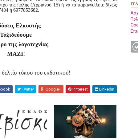
ΣΕΛ
ρο της πόλης (Αρριανού 15) ή να το παραγγείλετε δίχως
7484 ή 6977853682.
Αρχ
Πολ
όσεις Ελκυστής
Όρο
Επι
Ταξιδεύουμε
ρο της λογοτεχνίας
ΜΑΖΙ!
 δελτίο τύπου του εκδοτικού!
ebook
Twitter
Google+
Pinterest
Linkedin