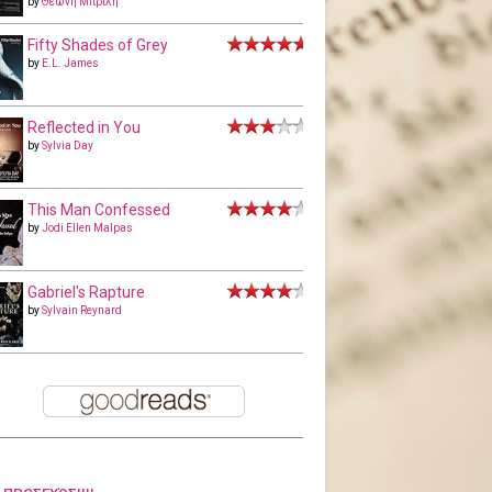
by
Θεώνη Μπριλή
Fifty Shades of Grey
by
E.L. James
Reflected in You
by
Sylvia Day
This Man Confessed
by
Jodi Ellen Malpas
Gabriel's Rapture
by
Sylvain Reynard