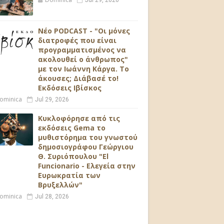
Jul 29, 2026
Νέο PODCAST - "Οι μόνες
διατροφές που είναι
προγραμματισμένος να
ακολουθεί ο άνθρωπος"
με τον Ιωάννη Κάργα. Το
άκουσες; Διάβασέ το!
Εκδόσεις Ιβίσκος
ominica
Jul 29, 2026
Κυκλοφόρησε από τις
εκδόσεις Gema το
μυθιστόρημα του γνωστού
δημοσιογράφου Γεώργιου
Θ. Συριόπουλου "El
Funcionario - Ελεγεία στην
Ευρωκρατία των
Βρυξελλών"
ominica
Jul 28, 2026