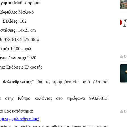
γορία:
Μυθιστόρημα
ξώφυλλο:
Μαλακό
Σελίδες:
182
στάσεις:
14
x
21
cm
N:
978-618-5525-06-4
Τιμή:
12,00 ευρώ
D
νος έκδοσης:
2020
ης:
Εκδόσεις Ελκυστής
 Φιλανθρωπίας
"
θα το προμηθευτείτε από όλα τα
ετε στην Κύπρο καλώντας στο τηλέφωνο
99326813
ικό μας κατάστημα:
D
μένης-
φιλανθρωπίας/
νίκης, μπορείτε να επισκεφθείτε τις εργάσιμες ώρες τα