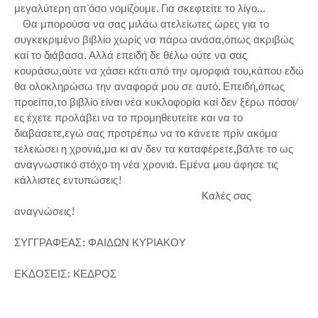
μεγαλύτερη απ'όσο νομίζουμε. Για σκεφτείτε το λίγο...
Θα μπορούσα να σας μιλάω ατελείωτες ώρες για το
συγκεκριμένο βιβλίο χωρίς να πάρω ανάσα,όπως ακριβώς
καί το διάβασα. Αλλά επειδή δε θέλω ούτε να σας
κουράσω,ούτε να χάσει κάτι από την ομορφιά του,κάπου εδώ
θα ολοκληρώσω την αναφορά μου σε αυτό. Επειδή,όπως
προείπα,το βιβλίο είναι νέα κυκλοφορία καί δεν ξέρω πόσοι/
ες έχετε προλάβει να το προμηθευτείτε και να το
διαβάσετε,εγώ σας προτρέπω να το κάνετε πρίν ακόμα
τελειώσει η χρονιά,μα κι αν δεν τα καταφέρετε,βάλτε το ως
αναγνωστικό στόχο τη νέα χρονιά. Εμένα μου άφησε τις
κάλλιστες εντυπώσεις!
Καλές σας
αναγνώσεις!
ΣΥΓΓΡΑΦΕΑΣ: ΦΑΙΔΩΝ ΚΥΡΙΑΚΟΥ
ΕΚΔΟΣΕΙΣ: ΚΕΔΡΟΣ