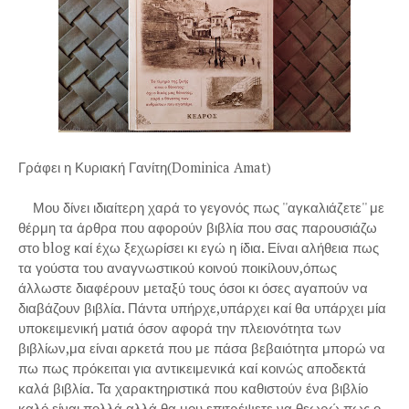
Γράφει η Κυριακή Γανίτη(Dominica Amat)
Μου δίνει ιδιαίτερη χαρά το γεγονός πως ''αγκαλιάζετε'' με
θέρμη τα άρθρα που αφορούν βιβλία που σας παρουσιάζω
στο blog καί έχω ξεχωρίσει κι εγώ η ίδια. Είναι αλήθεια πως
τα γούστα του αναγνωστικού κοινού ποικίλουν,όπως
άλλωστε διαφέρουν μεταξύ τους όσοι κι όσες αγαπούν να
διαβάζουν βιβλία. Πάντα υπήρχε,υπάρχει καί θα υπάρχει μία
υποκειμενική ματιά όσον αφορά την πλειονότητα των
βιβλίων,μα είναι αρκετά που με πάσα βεβαιότητα μπορώ να
πω πως πρόκειται για αντικειμενικά καί κοινώς αποδεκτά
καλά βιβλία. Τα χαρακτηριστικά που καθιστούν ένα βιβλίο
καλό είναι πολλά,αλλά θα μου επιτρέψετε να θεωρώ πως ο