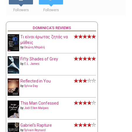
Followers
Followers
DOMINICA'S REVIEWS
Τι είναι έρωτας ζητάς να
μάθεις
by
Θεώνη Μπριλή
Fifty Shades of Grey
by
E.L. James
Reflected in You
by
Sylvia Day
This Man Confessed
by
Jodi Ellen Malpas
Gabriel's Rapture
by
Sylvain Reynard