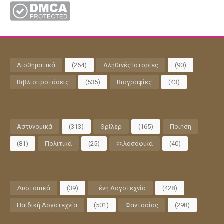
Αισθηματικά
(264)
Αληθινές Ιστορίες
(90)
Βιβλιοπροτάσεις
(535)
Βιογραφίες
(43)
Αστυνομικά
(313)
Θρίλερ
(165)
Ποίηση
(81)
Πολιτικά
(25)
Φιλοσοφικά
(40)
Δυστοπικά
(39)
Ξένη Λογοτεχνία
(428)
Παιδική Λογοτεχνία
(501)
Φαντασίας
(298)