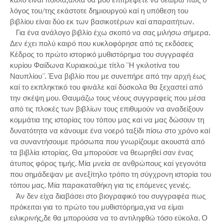
λόγος του/της εκάστοτε δημιουργού καί η υπόθεση του
βιβλίου είναι δύο εκ των βασικοτέρων καί απαραιτήτων.
Για ένα ανάλογο βιβλίο έχω σκοπό να σας μιλήσω σήμερα.
Δεν έχει πολύ καιρό που κυκλοφόρησε από τις εκδόσεις
Κέδρος το πρώτο ιστορικό μυθιστόρημα του συγγραφέα
κυρίου Φαίδωνα Κυριακού,με τίτλο ''Η γκιλοτίνα του
Ναυπλίου''. Ένα βιβλίο που με συνεπήρε από την αρχή έως
καί το εκπληκτικό του φινάλε καί δύσκολα θα ξεχαστεί από
την σκέψη μου. Θαυμάζω τους νέους συγγραφείς που μέσα
από τις πλοκές των βιβλίων τους επιθυμούν να αναδείξουν
κομμάτια της ιστορίας του τόπου μας καί να μας δώσουν τη
δυνατότητα να κάνουμε ένα νοερό ταξίδι πίσω στο χρόνο καί
να συναντήσουμε πρόσωπα που γνωρίζουμε ακουστά από
τα βιβλία ιστορίας. Θα μπορούσε να θεωρηθεί σαν ένας
άτυπος φόρος τιμής. Μία μνεία σε ανθρώπους καί γεγονότα
που σημάδεψαν με ανεξίτηλο τρόπο τη σύγχρονη ιστορία του
τόπου μας. Μία παρακαταθήκη για τις επόμενες γενιές.
Άν δεν είχα διαβάσει στο βιογραφικό του συγγραφέα πως
πρόκειται για το πρώτο του μυθιστόρημα,για να είμαι
ειλικρινής,δε θα μπορούσα να το αντιληφθώ τόσο εύκολα. Ο