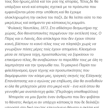
τους δύο ήρωες,αλλά καί τον ρού της ιστορίας. Τέλος,δε θα
υπάρξουν κενά καί απορίες σχετικά με τα πρόσωπα που
εμφανίζονται μέσα στην υπόθεση καί θα έχουμε
ολοκληρωμένη την εικόνα του παζλ. Δε θα λείπει ούτε το πιο
μικρό,ίσως καί ασήμαντο για κάποιους/ες,κομμάτι.
''
Φυλακές Ναυπλίου, 1872. Στο αθλιότερο δεσμωτήριο της
χώρας, δύο θανατοποινίτες περιμένουν την εκτέλεσή τους. Ο
Πάρις και ο Λιανός, δύο απόκληροι που δεν έχουν τίποτα
κοινό, βλέπουν το κοινό τέλος τους να πλησιάζει χωρίς να
γνωρίζουν πόσες μέρες τούς έχουν απομείνει. Κλεισμένοι
μέσα σε πέτρινα τείχη, προσπαθώντας να ξορκίσουν το
επικείμενο τέλος, θα αναβιώσουν το παρελθόν τους με όλη τη
λαμπρότητα και την τραγωδία του. Το μακρινό Παρίσι του
φιλελληνισμού, έργα τέχνης και προσωπικότητες που
διαμόρφωσαν τον κόσμο μας, τραγικές σκηνές της Ελληνικής
Επανάστασης και ο αγώνας για επιβίωση, όλα θα αναδυθούν
κι όλα θα μπλεχτούν μέσα στο μικρό κελί – ένα κελί όπου θα
γεννηθεί μια αναπάντεχη φιλία
.''(Περίληψη οπισθοφύλλου)
Μπορείτε να μου βρείτε έναν άνθρωπο που δεν φοβάται
το θάνατο; Ακόμη κι αν υπάρχει κάποιος/α που δε δειλιάζει
μπροστά στο δικό του/της επερχόμενο θάνατο,η σκέψη καί