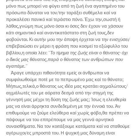
μόνο πως μπορεί να φύγει από τη ζωή ένα αγαπημένο του
πρόσωπο δύναται να τον/την ταράξει συθέμελα καί να
προκαλέσει πανικό καί τεράστιο πόνο. Έχω την,σωστή ή
λάθος,γνώμη πως μόνο όσοι κι όσες δεν έχουν να χάσουν
κάτι σημαντικό καί αναντικατάστατο στη ζωή τους,δεν
φοβούνται. Κι αυτήν μου την άποψη έρχεται να την ενισχύσει/
επιβεβαιώσει εν μέρει η φράση που κοσμεί το εξώφυλλο του
βιβλίου,η οποία λέει: ''
Το τίμημα της ζωής είναι ο θάνατος· όχι
ο δικός μας θάνατος,παρά ο θάνατος των ανθρώπων που
αγαπάμε.
''
Άραγε υπάρχει πιθανότητα εμείς οι άνθρωποι να
συμφιλιωθούμε ποτέ με το πεπρωμένο μας καί το θάνατο;
Μήπως,τελικά,ο θάνατος ως ιδέα μας κρατάει αιχμαλώτους/
αιχμάλωτές του με αόρατα δεσμά από την στιγμή της
γέννησή μας μέχρι τη δύση της ζωής μας; Ίσως η ελευθερία
μας να είναι άρρηκτα συνδεδεμένη με την έννοιά του. Άν
επιθυμούμε να ζούμε ελεύθερα καί χωρίς φόβο,θα πρέπει να
πάψουμε να του επιτρέπουμε να μας γεννά αρνητικά
συναισθήματα. Να τον κοιτάξουμε κατάματα καί να σταθούμε
αγέρωχοι/ες μπροστά του. Η ψυχική μας δύναμη είναι