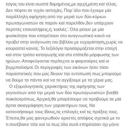
λόγος του είναι σωστά δομημένος,με αρχή,μέση καί τέλος.
Δεν πέφτει σε τυχόν αστοχίες. Παρ΄όλο που έχουμε μία
παράλληλη αφήγηση από την μεριά των δύο κύριων
πρωταγωνιστών σε παρόν καί παρελθόν,δεν υπάρχουν
περιττές επαναλήψεις,ή,''κοιλιές''. Όλα ρέουν με μία
φυσικότητα που επιτρέπουν στο αναγνωστικό κοινό να
προβεί στην ανάγνωση του βιβλίου με ευχαρίστηση,χωρίς να
κουραστεί κανείς. Το λεξιλόγιο προσαρμόζεται στην εποχή
καί στον τρόπο καταγωγής καί στο επίπεδο μόρφωσης των
ηρώων. Αποφεύγονται περίτεχνα οι φιοριτούρες καί οι
βερμπαλισμοί. Οι περιγραφές των εικόνων ήταν τόσο
παραστατικές που μας δίνουν την εντύπωση πως μπορούμε
να δούμε τα πάντα καί να τα αγγίξουμε με τα χέρια μας.
Ο εξομολογητικός χαρακτήρας της αφήγησης των
γεγονότων από την μεριά των δύο πρωταγωνιστών βοηθά
ποικιλοτρόπως. Αρχικά,θα μπορέσουμε να προβούμε σε μία
άρτια σκιαγράφηση των χαρακτήρων τους. Να
κατανοήσουμε τους ίδιους,τις επιλογές καί τις πράξεις τους.
Έπειτα,θα μας φανερωθούν αρκετές απόψεις σχετικά με το
τι συνέβαινε τότε καί το πως όλα αυτά επηρέασαν όχι μόνο