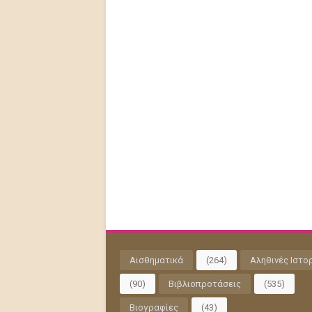
Αισθηματικά
(264)
Αληθινές Ιστο
(90)
Βιβλιοπροτάσεις
(535)
Βιογραφίες
(43)