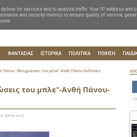
ΟΓΡΑΦΙΕΣ
ΔΥΣΤΟΠΙΚΑ
ΞΕΝΗ ΛΟΓΟΤΕΧΝΙΑ
ΦΙΛΟΣΟΦΙΚΑ
ΕΠΙΚ
deliver its services and to analyze traffic. Your IP address and 
ormance and security metrics to ensure quality of service, gene
abuse.
Ρ
ΦΑΝΤΑΣΙΑΣ
ΙΣΤΟΡΙΚΑ
ΠΟΛΙΤΙΚΑ
ΠΟΙΗΣΗ
ΠΑΙΔΙ
ο Τύπου-"Αποχρώσεις του μπλε"-Ανθή Πάνου-Εκδόσεις
SOC
ώσεις του μπλε"-Ανθή Πάνου-
Fo
α τύπου κ.α.)