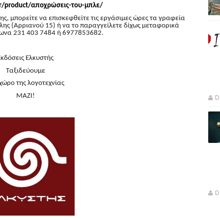
gr/product/
αποχρώσεις-του-μπλε/
ης, μπορείτε να επισκεφθείτε τις εργάσιμες ώρες τα γραφεία
λης (Αρριανού 15) ή να το παραγγείλετε δίχως μεταφορικά
ωνα 231 403 7484 ή 6977853682.
Εκδόσεις Ελκυστής
Ταξιδεύουμε
χώρο της λογοτεχνίας
ΜΑΖΙ!
D
D