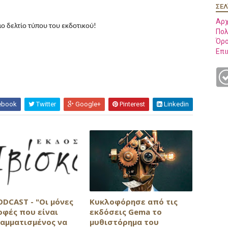
ΣΕΛ
Αρχ
ο δελτίο τύπου του εκδοτικού!
Πολ
Όρο
Επι
ebook
Twitter
Google+
Pinterest
Linkedin
ODCAST - "Οι μόνες
Κυκλοφόρησε από τις
οφές που είναι
εκδόσεις Gema το
αμματισμένος να
μυθιστόρημα του