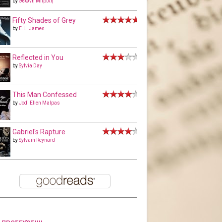
by
Θεώνη Μπριλή
Fifty Shades of Grey
by
E.L. James
Reflected in You
by
Sylvia Day
This Man Confessed
by
Jodi Ellen Malpas
Gabriel's Rapture
by
Sylvain Reynard