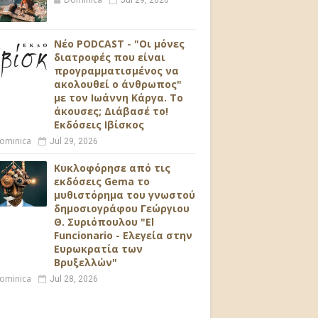
Jul 29, 2026
Νέο PODCAST - "Οι μόνες
διατροφές που είναι
προγραμματισμένος να
ακολουθεί ο άνθρωπος"
με τον Ιωάννη Κάργα. Το
άκουσες; Διάβασέ το!
Εκδόσεις Ιβίσκος
ominica
Jul 29, 2026
Κυκλοφόρησε από τις
εκδόσεις Gema το
μυθιστόρημα του γνωστού
δημοσιογράφου Γεώργιου
Θ. Συριόπουλου "El
Funcionario - Ελεγεία στην
Ευρωκρατία των
Βρυξελλών"
ominica
Jul 28, 2026