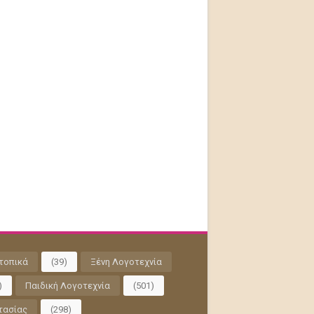
τοπικά
(39)
Ξένη Λογοτεχνία
)
Παιδική Λογοτεχνία
(501)
τασίας
(298)