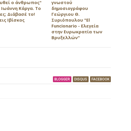
υθεί ο άνθρωπος"
γνωστού
 Ιωάννη Κάργα. Το
δημοσιογράφου
ες; Διάβασέ το!
Γεώργιου Θ.
εις Ιβίσκος
Συριόπουλου "El
Funcionario - Ελεγεία
στην Ευρωκρατία των
Βρυξελλών"
BLOGGER
DISQUS
FACEBOOK