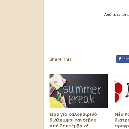
Από το επίσημ
Share This:
Fac
Ώρα για καλοκαιρινό
Νέο P
διάλειμμα! Ραντεβού
διατρ
από Σεπτέμβριο!
προγρ