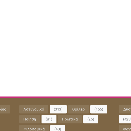
ρίες
Αστυνομικά
(313)
Θρίλερ
(165)
Δυσ
Ποίηση
(81)
Πολιτικά
(25)
(428
Φιλοσοφικά
(40)
Φαν