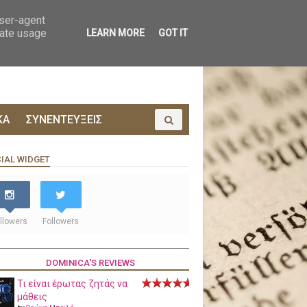
ΟΙΝΩΝΙΑ
ΠΡΟΔΗΜΟΣΙΕΥΣΗ
user-agent
rate usage
LEARN MORE
GOT IT
ΚΑ
ΣΥΝΕΝΤΕΥΞΕΙΣ
IAL WIDGET
llowers
Followers
DOMINICA'S REVIEWS
Τι είναι έρωτας ζητάς να
μάθεις