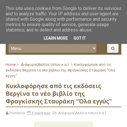
This site uses cookies from Google to deliver its services
and to analyze traffic. Your IP address and user-agent are
shared with Google along with performance and security
metrics to ensure quality of service, generate usage
statistics, and to detect and address abuse.
LEARN MORE
GOT IT
Home
Διάφορα(Δελτία τύπου κ.α.)
Κυκλοφόρησε από τις
εκδόσεις Βεργίνα το νέο βιβλίο της Φραγκίσκης Σταυράκη "Όλα
εγγύς"
Κυκλοφόρησε από τις εκδόσεις
Βεργίνα το νέο βιβλίο της
Φραγκίσκης Σταυράκη "Όλα εγγύς"
Dominica
3 years ago
Διάφορα(Δελτία τύπου κ.α.)