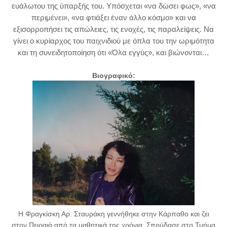
ευάλωτου της ύπαρξής του. Υπόσχεται «να δώσει φως», «να
περιμένει», «να φτιάξει έναν άλλο κόσμο» και να
εξισορροπήσει τις απώλειες, τις ενοχές, τις παραλείψεις. Να
γίνει ο κυρίαρχος του παιχνιδιού με όπλα του την ωριμότητα
και τη συνειδητοποίηση ότι «Όλα εγγύς», και βιώνονται…
Βιογραφικό:
Η Φραγκίσκη Αρ. Σταυράκη γεννήθηκε στην Κάρπαθο και ζει
στον Πειραιά από τα μαθητικά της χρόνια. Σπούδασε στο Τμήμα