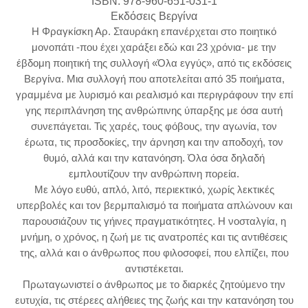
ISBN: 978-960-651-031-1
Εκδόσεις Βεργίνα
Η Φραγκίσκη Αρ. Σταυράκη επανέρχεται στο ποιητικό
μονοπάτι -που έχει χαράξει εδώ και 23 χρόνια- με την
έβδομη ποιητική της συλλογή «Όλα εγγύς», από τις εκδόσεις
Βεργίνα. Μια συλλογή που αποτελείται από 35 ποιήματα,
γραμμένα με λυρισμό και ρεαλισμό και περιγράφουν την επί
γης περιπλάνηση της ανθρώπινης ύπαρξης με όσα αυτή
συνεπάγεται. Τις χαρές, τους φόβους, την αγωνία, τον
έρωτα, τις προσδοκίες, την άρνηση και την αποδοχή, τον
θυμό, αλλά και την κατανόηση. Όλα όσα δηλαδή
εμπλουτίζουν την ανθρώπινη πορεία.
Με λόγο ευθύ, απλό, λιτό, περιεκτικό, χωρίς λεκτικές
υπερβολές και τον βερμπαλισμό τα ποιήματα απλώνουν και
παρουσιάζουν τις γήινες πραγματικότητες. Η νοσταλγία, η
μνήμη, ο χρόνος, η ζωή με τις ανατροπές και τις αντιθέσεις
της, αλλά και ο άνθρωπος που φιλοσοφεί, που ελπίζει, που
αντιστέκεται.
Πρωταγωνιστεί ο άνθρωπος με το διαρκές ζητούμενο την
ευτυχία, τις στέρεες αλήθειες της ζωής και την κατανόηση του