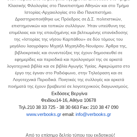
Κλασικής Φιλολογίας στο Πανεπιστήμιο Αθηνών και στο Τμήμα
Ιστορίας-Αρχαιολογίας στο ίδιο Πανεπιστήμιο.
Δραστηριοποιήθηκε ως Πρόεδρος σε Δ.Σ. πολιτιστικών,
επιστημονικών και τοπικών συλλόγων. Ήταν υπεύθυνη της
επιμέλειας και της επαυξημένης και βελτιωμένης επανέκδοσης
της «Ιστορίας της νήσου Καρπάθου» σε δύο τόμους του
μεγάλου λαογράφου Μιχαήλ Μιχαηλίδη-Νουάρου. Άρθρα της,
βιβλιοκριτικές και συνεντεύξεις της έχουν δημοσιευθεί σε
εφημερίδες και περιοδικά και προλογισμοί της σε αρκετά
λογοτεχνικά βιβλία και σε βιβλία Αγωγής Υγείας. Αφιερώματα στο
έργο της έγιναν στο Ραδιόφωνο, στην Τηλεόραση και σε
Λογοτεχνικά Περιοδικά. Ποιητικές της συλλογές και αρκετά
ποιήματά της έχουν βραβευτεί σε λογοτεχνικούς διαγωνισμούς.
Εκδόσεις Βεργίνα
Φειδίου14-16, Αθήνα 10678
Τηλ.210 38 33 725 - 38 30 663 Fax: 210 38 47 090
www.verbooks.gr
email:
info@verbooks.gr
Από τo επίσημο δελτίο τύπου του εκδοτικού!