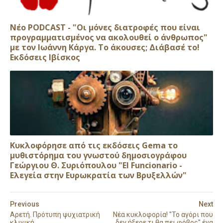
Νέο PODCAST - "Οι μόνες διατροφές που είναι
προγραμματισμένος να ακολουθεί ο άνθρωπος"
με τον Ιωάννη Κάργα. Το άκουσες; Διάβασέ το!
Εκδόσεις Ιβίσκος
Κυκλοφόρησε από τις εκδόσεις Gema το
μυθιστόρημα του γνωστού δημοσιογράφου
Γεώργιου Θ. Συριόπουλου "El Funcionario -
Ελεγεία στην Ευρωκρατία των Βρυξελλών"
Previous
Next
Αρετή. Πρότυπη ψυχιατρική
Νέα κυκλοφορία! "Το αγόρι που
κλινική
δεν ήξερε τι θα πει φόβος" ένα