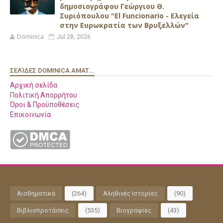
δημοσιογράφου Γεώργιου Θ.
Συριόπουλου "El Funcionario - Ελεγεία
στην Ευρωκρατία των Βρυξελλών"
Dominica
Jul 28, 2026
ΣΕΛΊΔΕΣ DOMINICA AMAT...
Αρχική σελίδα
Πολιτική Απορρήτου
Όροι & Προϋποθέσεις
Επικοινωνία
Αισθηματικά
(264)
Αληθινές Ιστορίες
(90)
Βιβλιοπροτάσεις
(535)
Βιογραφίες
(43)