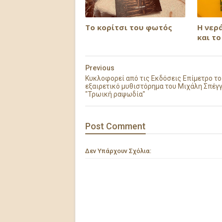
Το κορίτσι του φωτός
Η νερ
και το
Previous
Κυκλοφορεί από τις Εκδόσεις Επίμετρο το
εξαιρετικό μυθιστόρημα του Μιχάλη Σπέγ
"Τρωική ραψωδία"
Post
Comment
Δεν Υπάρχουν Σχόλια: