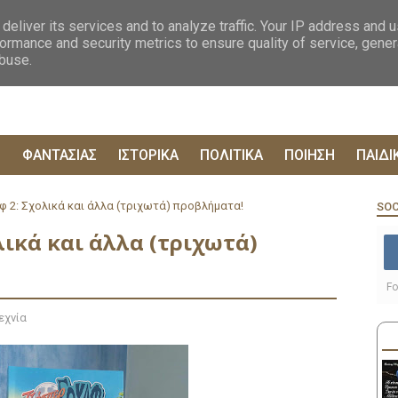
ΟΓΡΑΦΙΕΣ
ΔΥΣΤΟΠΙΚΑ
ΞΕΝΗ ΛΟΓΟΤΕΧΝΙΑ
ΦΙΛΟΣΟΦΙΚΑ
ΕΠΙΚ
deliver its services and to analyze traffic. Your IP address and 
ormance and security metrics to ensure quality of service, gene
abuse.
Ρ
ΦΑΝΤΑΣΙΑΣ
ΙΣΤΟΡΙΚΑ
ΠΟΛΙΤΙΚΑ
ΠΟΙΗΣΗ
ΠΑΙΔΙ
φ 2: Σχολικά και άλλα (τριχωτά) προβλήματα!
SOC
λικά και άλλα (τριχωτά)
Fo
εχνία