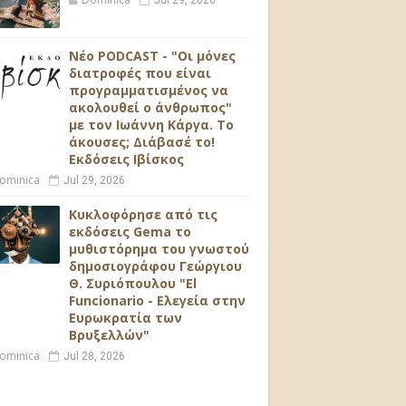
Jul 29, 2026
Νέο PODCAST - "Οι μόνες
διατροφές που είναι
προγραμματισμένος να
ακολουθεί ο άνθρωπος"
με τον Ιωάννη Κάργα. Το
άκουσες; Διάβασέ το!
Εκδόσεις Ιβίσκος
ominica
Jul 29, 2026
Κυκλοφόρησε από τις
εκδόσεις Gema το
μυθιστόρημα του γνωστού
δημοσιογράφου Γεώργιου
Θ. Συριόπουλου "El
Funcionario - Ελεγεία στην
Ευρωκρατία των
Βρυξελλών"
ominica
Jul 28, 2026