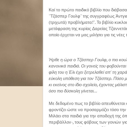
Καί το πρώτο παιδικό βιβλίο που διάβασα 
''Τζάσπερ Γουλφ'' της συγγραφέως Άντγιε
(τριχωτά) προβλήματα!". Το βιβλίο κυκλ
μετάφραση της κυρίας Δαρείας Τζαννετάκ
οποίο έρχεται να μας μιλήσει για τις νέ
Ήρθε η ώρα ο Τζάσπερ Γουλφ, ο πιο κουλ
κανονικά παιδιά. Οι γονείς του φοβούνται
φίλη του η Έλι έχει ξετρελαθεί απ' τη χαρά
εύκολη υπόθεση για τον Τζάσπερ. Πόσο μά
κι εκείνος στο ίδιο σχολείο, έχοντας μάλ
όσο πιο δύσκολη γίνεται…
Με δεδομένο πως το βιβλίο απευθύνεται σ
φροντίζει ώστε να προσαρμόζει τόσο την 
Μιλάει στα παιδιά για την αποδοχή της ό
περιβάλλον-, τους φόβους των γονιών γι