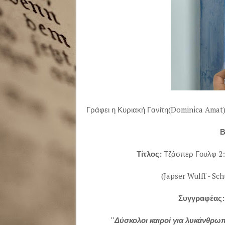
Γράφει η Κυριακή Γανίτη(Dominica Amat
Β
Τίτλος:
Τζάσπερ Γουλφ 2:
(Japser Wulff - Sc
Συγγραφέας
''Δύσκολοι καιροί για λυκάνθρω