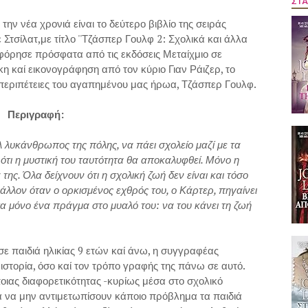
ΣΤΑ
την νέα χρονιά είναι το δεύτερο βιβλίο της σειράς
 Στσίλατ,με τίτλο ''Τζάσπερ Γουλφ 2: Σχολικά και άλλα
οφόρησε πρόσφατα από τις εκδόσεις Μεταίχμιο σε
η καί εικονογράφηση από τον κύριο Γιαν Ράιζερ, το
ες περιπέτειες του αγαπημένου μας ήρωα, Τζάσπερ Γουλφ.
Περιγραφή:
 λυκάνθρωπος της πόλης, να πάει σχολείο μαζί με τα
 ότι η μυστική του ταυτότητα θα αποκαλυφθεί. Μόνο η
 της. Όλα δείχνουν ότι η σχολική ζωή δεν είναι και τόσο
λλον όταν ο ορκισμένος εχθρός του, ο Κάρτερ, πηγαίνει
ιστα μόνο ένα πράγμα στο μυαλό του: να του κάνει τη ζωή
ε παιδιά ηλικίας 9 ετών καί άνω, η συγγραφέας
ιστορία, όσο καί τον τρόπο γραφής της πάνω σε αυτό.
ποιας διαφορετικότητας -κυρίως μέσα στο σχολικό
α να μην αντιμετωπίσουν κάποιο πρόβλημα τα παιδιά