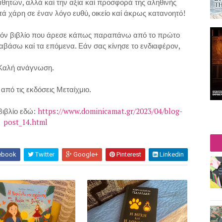
αθητών, αλλά καί την αξία καί προσφορά της αληθινής
αυτά χάρη σε έναν λόγο ευθύ, οικείο καί άκρως κατανοητό!
ρόν βιβλίο που άρεσε κάπως παραπάνω από το πρώτο
διαβάσω καί τα επόμενα. Εάν σας κίνησε το ενδιαφέρον,
Καλή ανάγνωση.
από τις εκδόσεις Μεταίχμιο.
βιβλίο εδώ:
https://www.dominicamat.gr/2023/04/blog-
post_14.html
ebook
Twitter
Google+
Pinterest
Linkedin