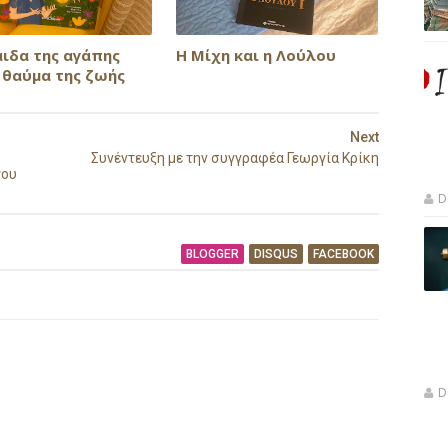
άιδα της αγάπης
Η Μίχη και η Λούλου
 θαύμα της ζωής
Next
Συνέντευξη με την συγγραφέα Γεωργία Κρίκη
γου
D
BLOGGER
DISQUS
FACEBOOK
D