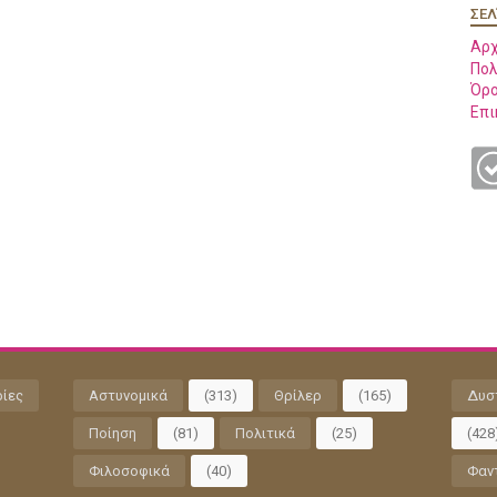
ΣΕΛ
Αρχ
Πολ
Όρο
Επι
ρίες
Αστυνομικά
(313)
Θρίλερ
(165)
Δυσ
Ποίηση
(81)
Πολιτικά
(25)
(428
Φιλοσοφικά
(40)
Φαν