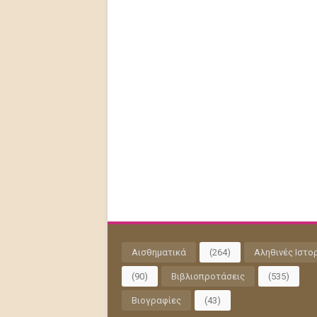
Αισθηματικά
(264)
Αληθινές Ιστο
(90)
Βιβλιοπροτάσεις
(535)
Βιογραφίες
(43)