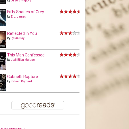
by
Θεώνη Μπριλή
Fifty Shades of Grey
by
E.L. James
Reflected in You
by
Sylvia Day
This Man Confessed
by
Jodi Ellen Malpas
Gabriel's Rapture
by
Sylvain Reynard