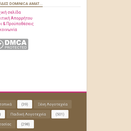
ΊΔΕΣ DOMINICA AMAT...
ική σελίδα
ιτική Απορρήτου
ι & Προϋποθέσεις
κοινωνία
τοπικά
(39)
Ξένη Λογοτεχνία
)
Παιδική Λογοτεχνία
(501)
τασίας
(298)