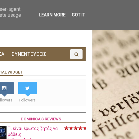
ΟΙΝΩΝΙΑ
ΠΡΟΔΗΜΟΣΙΕΥΣΗ
user-agent
rate usage
LEARN MORE
GOT IT
ΚΑ
ΣΥΝΕΝΤΕΥΞΕΙΣ
IAL WIDGET
llowers
Followers
DOMINICA'S REVIEWS
Τι είναι έρωτας ζητάς να
μάθεις