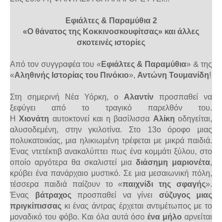
Εφιάλτες & Παραμύθια 2
«Ο θάνατος της Κοκκινοσκουφίτσας» και άλλες
σκοτεινές ιστορίες
Από τον συγγραφέα του «
Εφιάλτες & Παραμύθια
» & της
«
Αληθινής Ιστορίας του Πινόκιο
»,
Αντώνη Τουμανίδη
!
Στη σημερινή Νέα Υόρκη, ο
Αλαντίν
προσπαθεί να
ξεφύγει από το τραγικό παρελθόν του.
Η
Χιονάτη
αυτοκτονεί και η βασίλισσα
Αλίκη
οδηγείται,
αλυσοδεμένη, στην γκιλοτίνα. Στο 13ο όροφο μιας
πολυκατοικίας, μια ηλικιωμένη τρέφεται με μικρά παιδιά.
Ένας ντετέκτιβ ανακαλύπτει πως ένα κομμάτι ξύλου, στο
οποίο αργότερα θα σκαλιστεί μια
διάσημη μαριονέτα
,
κρύβει ένα πανάρχαιο μυστικό. Σε μια μεσαιωνική πόλη,
τέσσερα παιδιά παίζουν το «
παιχνίδι της σφαγής
».
Ένας
βάτραχος
προσπαθεί να γίνει
σύζυγος μιας
πριγκίπισσας
κι ένας άντρας έρχεται αντιμέτωπος με το
μοναδικό του φόβο. Και όλα αυτά όσο
ένα μήλο
αρνείται