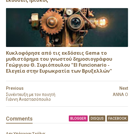
Κυκλοφόρησε από τις εκδόσεις Gema το
μυθιστόρημα του γνωστού δημοσιογράφου
Γεώργιου Θ. Συριόπουλου "El Funcionario -
Ελεγεία στην Ευρωκρατία των Βρυξελλών"
Previous
Next
Συνέντευξη με τον ποιητή
ΑΝΝΑ Ο
Γιάννη Αναστασόπουλο
Comment
s
BLOGGER
DISQUS
FACEBOOK
Δεν Υπάρχουν Σχόλια: