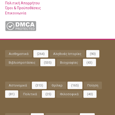
Πολιτική Απορρήτου
Όροι & Προϋποθέσεις
Επικοινωνία
Αισθηματικά
(264)
Αληθινές Ιστορίες
(90)
Βιβλιοπροτάσεις
(535)
Βιογραφίες
(43)
Αστυνομικά
(313)
Θρίλερ
(165)
Ποίηση
(81)
Πολιτικά
(25)
Φιλοσοφικά
(40)