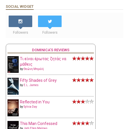
SOCIAL WIDGET
Followers
Followers
DOMINICA'S REVIEWS
Τι είναι έρωτας ζητάς να
μάθεις
by
Θεώνη Μπριλή
Fifty Shades of Grey
by
E.L. James
Reflected in You
by
Sylvia Day
This Man Confessed
by
Jodi Ellen Malpas