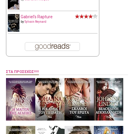
Gabriel's Rapture
by
Sylvain Reynard
ΣΤΑ ΠΡΟΣΕΧΏΣ!!!!