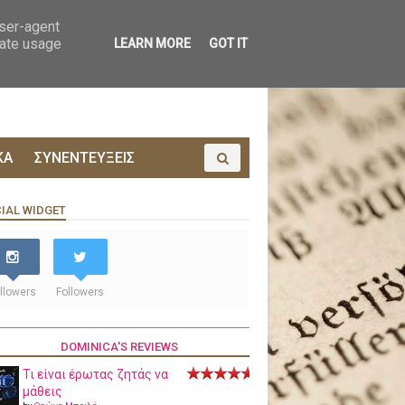
ΟΙΝΩΝΙΑ
ΠΡΟΔΗΜΟΣΙΕΥΣΗ
user-agent
rate usage
LEARN MORE
GOT IT
ΚΑ
ΣΥΝΕΝΤΕΥΞΕΙΣ
IAL WIDGET
llowers
Followers
DOMINICA'S REVIEWS
Τι είναι έρωτας ζητάς να
μάθεις