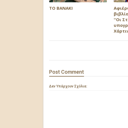
ΤΟ ΒΑΝΑΚΙ
Αφιέρ
βιβλία
''Οι Σ
υπογρ
Χάρτι
Post
Comment
Δεν Υπάρχουν Σχόλια: