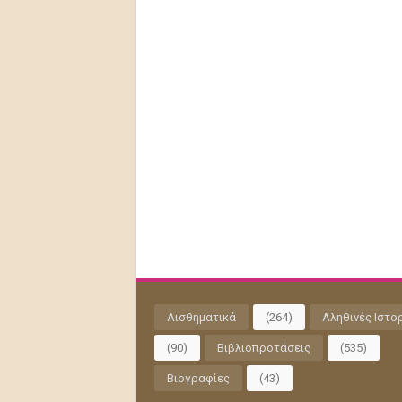
Αισθηματικά
(264)
Αληθινές Ιστο
(90)
Βιβλιοπροτάσεις
(535)
Βιογραφίες
(43)