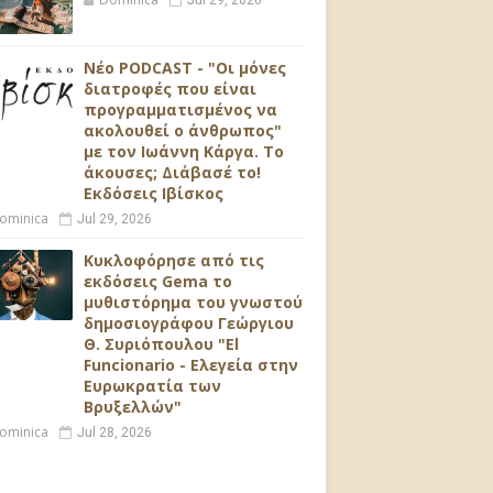
Jul 29, 2026
Νέο PODCAST - "Οι μόνες
διατροφές που είναι
προγραμματισμένος να
ακολουθεί ο άνθρωπος"
με τον Ιωάννη Κάργα. Το
άκουσες; Διάβασέ το!
Εκδόσεις Ιβίσκος
ominica
Jul 29, 2026
Κυκλοφόρησε από τις
εκδόσεις Gema το
μυθιστόρημα του γνωστού
δημοσιογράφου Γεώργιου
Θ. Συριόπουλου "El
Funcionario - Ελεγεία στην
Ευρωκρατία των
Βρυξελλών"
ominica
Jul 28, 2026