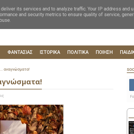
ΟΓΡΑΦΙΕΣ
ΔΥΣΤΟΠΙΚΑ
ΞΕΝΗ ΛΟΓΟΤΕΧΝΙΑ
ΦΙΛΟΣΟΦΙΚΑ
ΕΠΙΚ
deliver its services and to analyze traffic. Your IP address and 
ormance and security metrics to ensure quality of service, gene
abuse.
Ρ
ΦΑΝΤΑΣΙΑΣ
ΙΣΤΟΡΙΚΑ
ΠΟΛΙΤΙΚΑ
ΠΟΙΗΣΗ
ΠΑΙΔΙ
.. αναγνώσματα!
SOC
ναγνώσματα!
ις
Fo