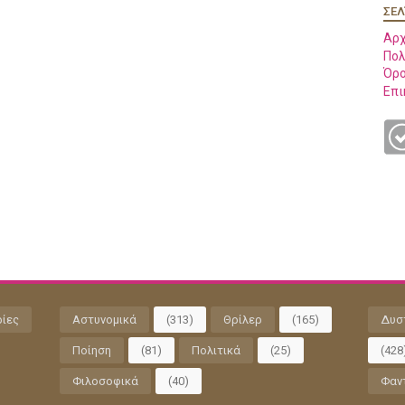
ΣΕΛ
Αρχ
Πολ
Όρο
Επι
ρίες
Αστυνομικά
(313)
Θρίλερ
(165)
Δυσ
Ποίηση
(81)
Πολιτικά
(25)
(428
Φιλοσοφικά
(40)
Φαν