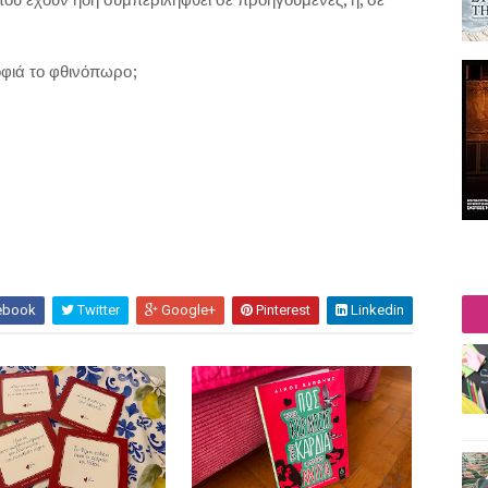
οφιά το φθινόπωρο;
ebook
Twitter
Google+
Pinterest
Linkedin