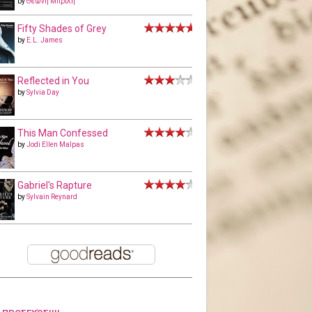
by
Θεώνη Μπριλή
Fifty Shades of Grey
by
E.L. James
Reflected in You
by
Sylvia Day
This Man Confessed
by
Jodi Ellen Malpas
Gabriel's Rapture
by
Sylvain Reynard