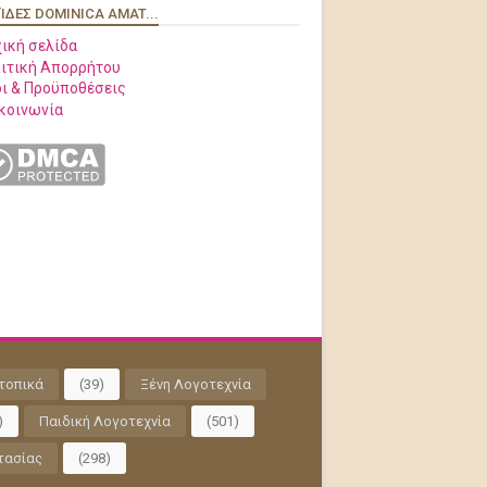
ΊΔΕΣ DOMINICA AMAT...
ική σελίδα
ιτική Απορρήτου
ι & Προϋποθέσεις
κοινωνία
τοπικά
(39)
Ξένη Λογοτεχνία
)
Παιδική Λογοτεχνία
(501)
τασίας
(298)