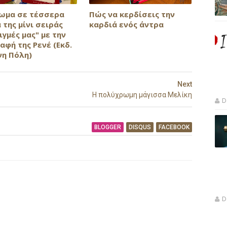
ωμα σε τέσσερα
Πώς να κερδίσεις την
 της μίνι σειράς
καρδιά ενός άντρα
τιγμές μας" με την
αφή της Ρενέ (Εκδ.
νη Πόλη)
Next
Η πολύχρωμη μάγισσα Μελίκη
D
BLOGGER
DISQUS
FACEBOOK
D