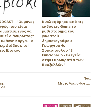
ODCAST - "Οι μόνες
Κυκλοφόρησε από τις
οφές που είναι
εκδόσεις Gema το
αμματισμένος να
μυθιστόρημα του
υθεί ο άνθρωπος"
γνωστού
 Ιωάννη Κάργα. Το
δημοσιογράφου
ες; Διάβασέ το!
Γεώργιου Θ.
εις Ιβίσκος
Συριόπουλου "El
Funcionario - Ελεγεία
στην Ευρωκρατία των
Βρυξελλών"
Next
μης
Μέρες Αλεξάνδρειας
ε σε
BLOGGER
DISQUS
FACEBOOK