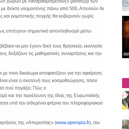
 των χωρών με «αναβαθμισμένους» μάνατζερ των
με δείκτη νοημοσύνης πάνω από 500. Απειλούν δε
ής και ρομποτικής πυγμής θα κυβερνούν χωρίς
ως επιτύχουν σημαντικό αποπληθυσμό μέσω
έβαια να μην έχουν δική τους θρησκεία, εκκλησία
τους δοξάζουν τις μαθηματικές συναρτήσεις και την
και με ποιο δικαίωμα αποφασίζουν για την αφαίρεση
Ποια είναι η σκοτεινή τους κοσμοθεώρηση, πόσο
από πού πηγάζει; Πώς ο
σμό και την προέλευση της ίδιας της Ευρωπαϊκής
ητα υπό την σιδερένια φτέρνα του πληροφοριακού
ναρτήσεις της «Απεροπίας» (
www.aperopia.fr
), του