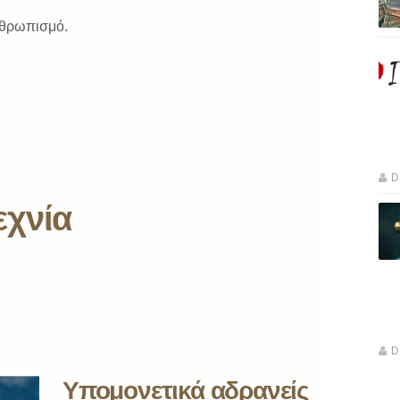
νθρωπισμό.
D
εχνία
D
Υπομονετικά αδρανείς