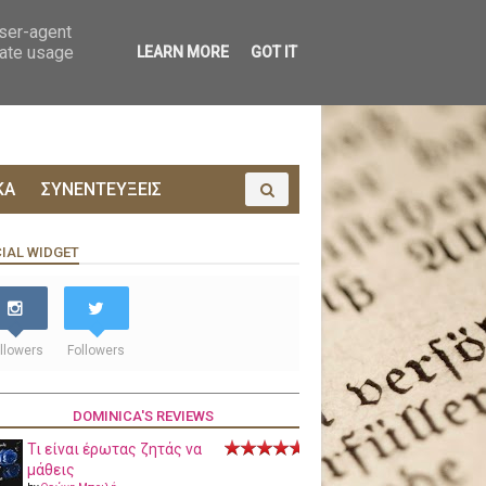
ΟΙΝΩΝΙΑ
ΠΡΟΔΗΜΟΣΙΕΥΣΗ
user-agent
rate usage
LEARN MORE
GOT IT
ΚΑ
ΣΥΝΕΝΤΕΥΞΕΙΣ
IAL WIDGET
llowers
Followers
DOMINICA'S REVIEWS
Τι είναι έρωτας ζητάς να
μάθεις