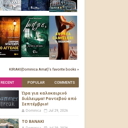
KIRIAKI(Dominica Amat)'s favorite books »
RECENT
POPULAR
COMMENTS
Ώρα για καλοκαιρινό
διάλειμμα! Ραντεβού από
Σεπτέμβριο!
Dominica
Jul 29, 2026
ΤΟ ΒΑΝΑΚΙ
Dominica