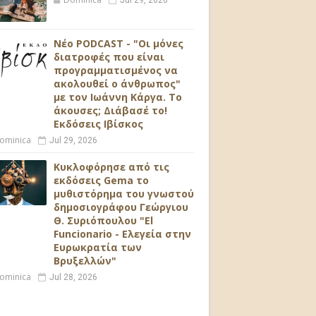
Jul 29, 2026
Νέο PODCAST - "Οι μόνες
διατροφές που είναι
προγραμματισμένος να
ακολουθεί ο άνθρωπος"
με τον Ιωάννη Κάργα. Το
άκουσες; Διάβασέ το!
Εκδόσεις Ιβίσκος
ominica
Jul 29, 2026
Κυκλοφόρησε από τις
εκδόσεις Gema το
μυθιστόρημα του γνωστού
δημοσιογράφου Γεώργιου
Θ. Συριόπουλου "El
Funcionario - Ελεγεία στην
Ευρωκρατία των
Βρυξελλών"
ominica
Jul 28, 2026