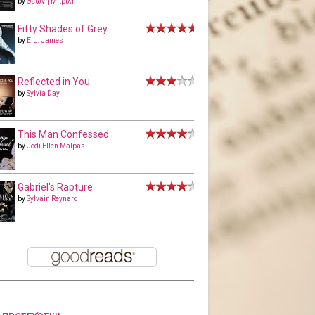
by
Θεώνη Μπριλή
Fifty Shades of Grey
by
E.L. James
Reflected in You
by
Sylvia Day
This Man Confessed
by
Jodi Ellen Malpas
Gabriel's Rapture
by
Sylvain Reynard