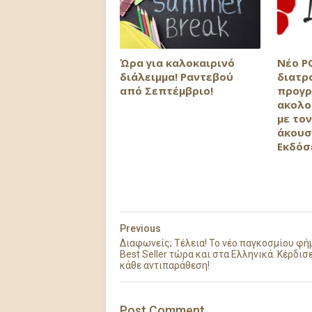
Ώρα για καλοκαιρινό
Νέο P
διάλειμμα! Ραντεβού
διατρ
από Σεπτέμβριο!
προγρ
ακολο
με τον
άκουσ
Εκδόσ
Previous
Διαφωνείς; Τέλεια! Το νέο παγκοσμίου φή
Best Seller τώρα και στα Ελληνικά. Κέρδισ
κάθε αντιπαράθεση!
Post
Comment