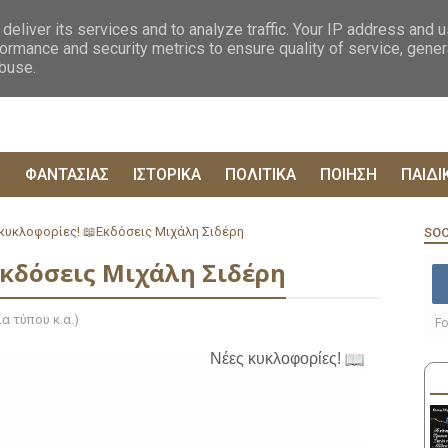
ΟΓΡΑΦΙΕΣ
ΔΥΣΤΟΠΙΚΑ
ΞΕΝΗ ΛΟΓΟΤΕΧΝΙΑ
ΦΙΛΟΣΟΦΙΚΑ
ΕΠΙΚ
deliver its services and to analyze traffic. Your IP address and 
ormance and security metrics to ensure quality of service, gene
abuse.
Ρ
ΦΑΝΤΑΣΙΑΣ
ΙΣΤΟΡΙΚΑ
ΠΟΛΙΤΙΚΑ
ΠΟΙΗΣΗ
ΠΑΙΔΙ
κυκλοφορίες! 📖Εκδόσεις Μιχάλη Σιδέρη
SOC
Εκδόσεις Μιχάλη Σιδέρη
α τύπου κ.α.)
Fo
Νέες κυκλοφορίες!