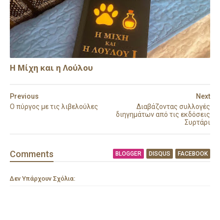
Η Μίχη και η Λούλου
Previous
Next
Ο πύργος με τις λιβελούλες
Διαβάζοντας συλλογές
διηγημάτων από τις εκδόσεις
Συρτάρι
Comment
s
BLOGGER
DISQUS
FACEBOOK
Δεν Υπάρχουν Σχόλια: