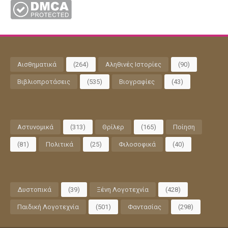
Αισθηματικά
(264)
Αληθινές Ιστορίες
(90)
Βιβλιοπροτάσεις
(535)
Βιογραφίες
(43)
Αστυνομικά
(313)
Θρίλερ
(165)
Ποίηση
(81)
Πολιτικά
(25)
Φιλοσοφικά
(40)
Δυστοπικά
(39)
Ξένη Λογοτεχνία
(428)
Παιδική Λογοτεχνία
(501)
Φαντασίας
(298)