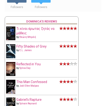
Followers
Followers
DOMINICA'S REVIEWS
Τι είναι έρωτας ζητάς να
μάθεις
by
Θεώνη Μπριλή
Fifty Shades of Grey
by
E.L. James
Reflected in You
by
Sylvia Day
This Man Confessed
by
Jodi Ellen Malpas
Gabriel's Rapture
by
Sylvain Reynard