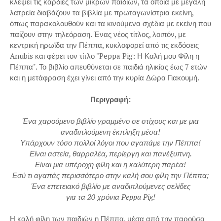
κλέψει τις καρδιές των μικρών παιδιών, τα οποία με μεγάλη
λατρεία διαβάζουν τα βιβλία με πρωταγωνίστρια εκείνη,
όπως παρακολουθούν και τα κινούμενα σχέδια με εκείνη που
παίζουν στην τηλεόραση. Ένας νέος τίτλος, λοιπόν, με
κεντρική ηρωϊδα την Πέππα, κυκλοφορεί από τις εκδόσεις
Anubis και φέρει τον τίτλο ''Peppa Pig: Η Καλή μου Φίλη η
Πέππα". Το βιβλίο απευθύνεται σε παιδιά ηλικίας έως 7 ετών
και η μετάφραση έχει γίνει από την κυρία Δώρα Γιακουμή.
Περιγραφή:
Ένα χαρούμενο βιβλίο γραμμένο σε στίχους και με μια
αναδιπλούμενη έκπληξη μέσα!
Υπάρχουν τόσο πολλοί λόγοι που αγαπάμε την Πέππα!
Είναι αστεία, θαρραλέα, περίεργη και πανέξυπνη.
Είναι μια υπέροχη φίλη και η καλύτερη παρέα!
Εσύ τι αγαπάς περισσότερο στην καλή σου φίλη την Πέππα;
Ένα επετειακό βιβλίο με αναδιπλούμενες σελίδες
για τα 20 χρόνια Peppa Pig!
Η καλή φίλη των παιδιών η Πέππα, μέσα από την παρούσα