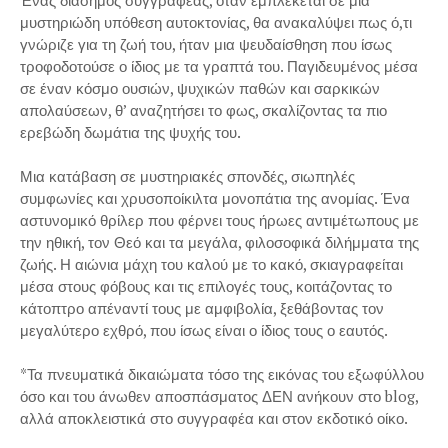
Ένας διάσημος συγγραφέας, όταν εμπλέκεται σε μια
μυστηριώδη υπόθεση αυτοκτονίας, θα ανακαλύψει πως ό,τι
γνώριζε για τη ζωή του, ήταν μια ψευδαίσθηση που ίσως
τροφοδοτούσε ο ίδιος με τα γραπτά του. Παγιδευμένος μέσα
σε έναν κόσμο ουσιών, ψυχικών παθών και σαρκικών
απολαύσεων, θ’ αναζητήσει το φως, σκαλίζοντας τα πιο
ερεβώδη δωμάτια της ψυχής του.
Μια κατάβαση σε μυστηριακές σπονδές, σιωπηλές
συμφωνίες και χρυσοποίκιλτα μονοπάτια της ανομίας. Ένα
αστυνομικό θρίλερ που φέρνει τους ήρωες αντιμέτωπους με
την ηθική, τον Θεό και τα μεγάλα, φιλοσοφικά διλήμματα της
ζωής. Η αιώνια μάχη του καλού με το κακό, σκιαγραφείται
μέσα στους φόβους και τις επιλογές τους, κοιτάζοντας το
κάτοπτρο απέναντί τους με αμφιβολία, ξεθάβοντας τον
μεγαλύτερο εχθρό, που ίσως είναι ο ίδιος τους ο εαυτός.
*Τα πνευματικά δικαιώματα τόσο της εικόνας του εξωφύλλου
όσο και του άνωθεν αποσπάσματος ΔΕΝ ανήκουν στο blog,
αλλά αποκλειστικά στο συγγραφέα και στον εκδοτικό οίκο.