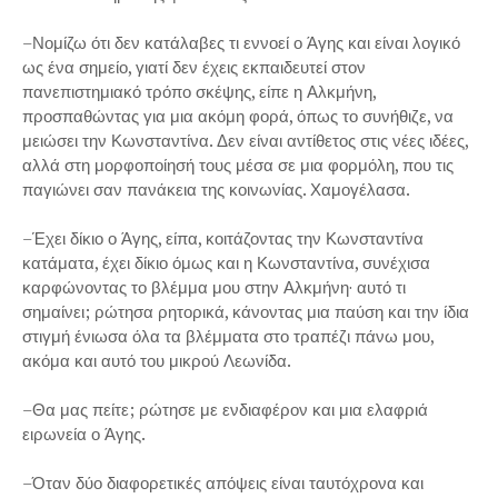
–Νομίζω ότι δεν κατάλαβες τι εννοεί ο Άγης και είναι λογικό
ως ένα σημείο, γιατί δεν έχεις εκπαιδευτεί στον
πανεπιστημιακό τρόπο σκέψης, είπε η Αλκμήνη,
προσπαθώντας για μια ακόμη φορά, όπως το συνήθιζε, να
μειώσει την Κωνσταντίνα. Δεν είναι αντίθετος στις νέες ιδέες,
αλλά στη μορφοποίησή τους μέσα σε μια φορμόλη, που τις
παγιώνει σαν πανάκεια της κοινωνίας. Χαμογέλασα.
–Έχει δίκιο ο Άγης, είπα, κοιτάζοντας την Κωνσταντίνα
κατάματα, έχει δίκιο όμως και η Κωνσταντίνα, συνέχισα
καρφώνοντας το βλέμμα μου στην Αλκμήνη· αυτό τι
σημαίνει; ρώτησα ρητορικά, κάνοντας μια παύση και την ίδια
στιγμή ένιωσα όλα τα βλέμματα στο τραπέζι πάνω μου,
ακόμα και αυτό του μικρού Λεωνίδα.
–Θα μας πείτε; ρώτησε με ενδιαφέρον και μια ελαφριά
ειρωνεία ο Άγης.
–Όταν δύο διαφορετικές απόψεις είναι ταυτόχρονα και