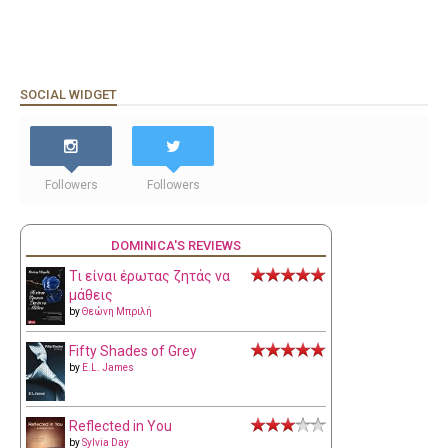
SOCIAL WIDGET
Followers
Followers
DOMINICA'S REVIEWS
Τι είναι έρωτας ζητάς να
μάθεις
by
Θεώνη Μπριλή
Fifty Shades of Grey
by
E.L. James
Reflected in You
by
Sylvia Day