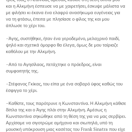
και η Αλκμήνη έσπευσε να με χαιρετήσει, έσκυψε μάλιστα να
με φιλήσει κι έκανα ένα ελαφρύ ανασήκωμα ευγένειας για
να τη φτάσω, έπειτα με πλησίασε ο φίλος της και μου
άπλωσε το χέρι του.
–Άγης, συστήθηκε, ήταν ένα γεροδεμένο, μελαχρινό παιδί,
ψηλό και σχετικά όμορφο θα έλεγα, όμως δε μου ταίριαζε
καθόλου με την Αλκμήνη.
–Από το Αγησίλαος, πετάχτηκε ο πρόεδρος, είναι
συμφοιτητής της.
–Στέφανος Γκίκας, του είπα με ένα σοβαρό ύφος καθώς του
έσφιγγα το χέρι.
–Καθίστε, τους παρότρυνε η Κωνσταντίνα. Η Αλκμήνη κάθισε
δίπλα της και ο Άγης πλάι στην Αλκμήνη. Αμέσως η
Κωνσταντίνα σηκώθηκε από τη θέση της για να μας σερβίρει.
Αρχίσαμε να σιγοτρώμε αμήχανα και σιωπηλά, υπό τη
μουσική υπόκρουση μιας κασέτας του Frank Sinatra που είχε