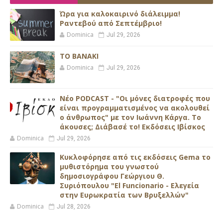
Ώρα για καλοκαιρινό διάλειμμα!
Ραντεβού από Σεπτέμβριο!
Dominica
Jul 29, 2026
ΤΟ ΒΑΝΑΚΙ
Dominica
Jul 29, 2026
Νέο PODCAST - "Οι μόνες διατροφές που
είναι προγραμματισμένος να ακολουθεί
ο άνθρωπος" με τον Ιωάννη Κάργα. Το
άκουσες; Διάβασέ το! Εκδόσεις Ιβίσκος
Dominica
Jul 29, 2026
Κυκλοφόρησε από τις εκδόσεις Gema το
μυθιστόρημα του γνωστού
δημοσιογράφου Γεώργιου Θ.
Συριόπουλου "El Funcionario - Ελεγεία
στην Ευρωκρατία των Βρυξελλών"
Dominica
Jul 28, 2026