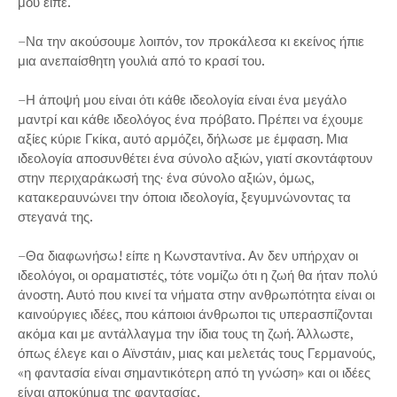
μου είπε.
–Να την ακούσουμε λοιπόν, τον προκάλεσα κι εκείνος ήπιε
μια ανεπαίσθητη γουλιά από το κρασί του.
–Η άποψή μου είναι ότι κάθε ιδεολογία είναι ένα μεγάλο
μαντρί και κάθε ιδεολόγος ένα πρόβατο. Πρέπει να έχουμε
αξίες κύριε Γκίκα, αυτό αρμόζει, δήλωσε με έμφαση. Μια
ιδεολογία αποσυνθέτει ένα σύνολο αξιών, γιατί σκοντάφτουν
στην περιχαράκωσή της· ένα σύνολο αξιών, όμως,
κατακεραυνώνει την όποια ιδεολογία, ξεγυμνώνοντας τα
στεγανά της.
–Θα διαφωνήσω! είπε η Κωνσταντίνα. Αν δεν υπήρχαν οι
ιδεολόγοι, οι οραματιστές, τότε νομίζω ότι η ζωή θα ήταν πολύ
άνοστη. Αυτό που κινεί τα νήματα στην ανθρωπότητα είναι οι
καινούργιες ιδέες, που κάποιοι άνθρωποι τις υπερασπίζονται
ακόμα και με αντάλλαγμα την ίδια τους τη ζωή. Άλλωστε,
όπως έλεγε και ο Αϊνστάιν, μιας και μελετάς τους Γερμανούς,
«η φαντασία είναι σημαντικότερη από τη γνώση» και οι ιδέες
είναι αποκύημα της φαντασίας.