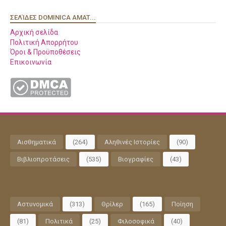
ΣΕΛΊΔΕΣ DOMINICA AMAT...
Αρχική σελίδα
Πολιτική Απορρήτου
Όροι & Προϋποθέσεις
Επικοινωνία
Αισθηματικά
(264)
Αληθινές Ιστορίες
(90)
Βιβλιοπροτάσεις
(535)
Βιογραφίες
(43)
Αστυνομικά
(313)
Θρίλερ
(165)
Ποίηση
(81)
Πολιτικά
(25)
Φιλοσοφικά
(40)