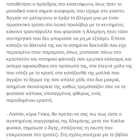
τοποθετήσει ο πρόεδρος στο κασετόφωνο, ίσως ήταν το
μοναδικό κοινό σημείο αναφοράς που είχαμε στο γούστο.
Άρχισα να χαλαρώνω κι έριξα το βλέμμα μου με έναν
προσεκτικό τρόπο στο λευκό πουλόβερ με το κεντημένο,
κόκκινο τριαντάφυλλο που φορούσε η Αλκμήνη, ήταν τόσο
συντηρητικό που δεν μπορούσε να μη με εξιτάρει. Έπειτα
κοίταξα τα δάκτυλά της και το ασημένιο δακτυλίδι που είχε
περασμένο στον παράμεσο, όπως χτυπούσε πάνω στο
κρύσταλλο του ποτηριού φάνταζε σαν ερωτικό κάλεσμα, και
ύστερα αφοσιώθηκα στο πρόσωπό της, στα στεγνά χείλη της
που νότιζε με το κρασί, στα κατάξανθά της μαλλιά που
άγγιζαν το δέρμα της σαν απαλό χάδι, στα δυο μακριά,
ασημένια σκουλαρίκια της, καθώς τρεμόπαιζαν σαν να τα
φυσούσε κάποιος υποταγμένος ψίθυρος, ενός
παραδομένου εραστή.
–Λοιπόν, κύριε Γκίκα, θα πρέπει να σας πω πως είστε ο
αγαπημένος συγγραφέας της Αλκμήνης, μετά τον Κοέλιο
φυσικά, σημείωσε ο Άγης, σπάζοντας τη σιωπή που
επικρατούσε στο τραπέζι. Στη σχόλη συνέχεια για το βιβλίο