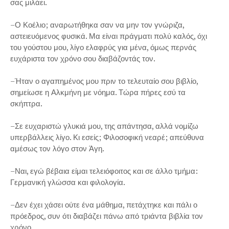
σας μιλάει.
–Ο Κοέλιο; αναρωτήθηκα σαν να μην τον γνώριζα,
αστειευόμενος φυσικά. Μα είναι πράγματι πολύ καλός, όχι
του γούστου μου, λίγο ελαφρύς για μένα, όμως περνάς
ευχάριστα τον χρόνο σου διαβάζοντάς τον.
–Ήταν ο αγαπημένος μου πριν το τελευταίο σου βιβλίο,
σημείωσε η Αλκμήνη με νόημα. Τώρα πήρες εσύ τα
σκήπτρα.
–Σε ευχαριστώ γλυκιά μου, της απάντησα, αλλά νομίζω
υπερβάλλεις λίγο. Κι εσείς; Φιλοσοφική νεαρέ; απεύθυνα
αμέσως τον λόγο στον Άγη.
–Ναι, εγώ βέβαια είμαι τελειόφοιτος και σε άλλο τμήμα:
Γερμανική γλώσσα και φιλολογία.
–Δεν έχει χάσει ούτε ένα μάθημα, πετάχτηκε και πάλι ο
πρόεδρος, συν ότι διαβάζει πάνω από τριάντα βιβλία τον
χρόνο.