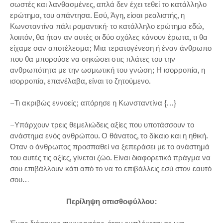
σωστές και λανθασμένες, απλά δεν έχει τεθεί το κατάλληλο
ερώτημα, του απάντησα. Εσύ, Άγη, είσαι ρεαλιστής, η
Κωνσταντίνα πάλι ρομαντική· το κατάλληλο ερώτημα εδώ,
λοιπόν, θα ήταν αν αυτές οι δύο σχόλες κάνουν έρωτα, τι θα
είχαμε σαν αποτέλεσμα; Μια τερατογένεση ή έναν άνθρωπο
που θα μπορούσε να σηκώσει στις πλάτες του την
ανθρωπότητα με την ωσμωτική του γνώση; Η ισορροπία, η
ισορροπία, επανέλαβα, είναι το ζητούμενο.
–Τι ακριβώς εννοείς; απόρησε η Κωνσταντίνα {…}
–Υπάρχουν τρεις θεμελιώδεις αξίες που υποτάσσουν το
ανάστημα ενός ανθρώπου. Ο θάνατος, το δίκαιο και η ηθική.
Όταν ο άνθρωπος προσπαθεί να ξεπεράσει με το ανάστημά
του αυτές τις αξίες, γίνεται ζώο. Είναι διαφορετικό πράγμα να
σου επιβάλλουν κάτι από το να το επιβάλλεις εσύ στον εαυτό
σου…
Περίληψη οπισθοφύλλου: