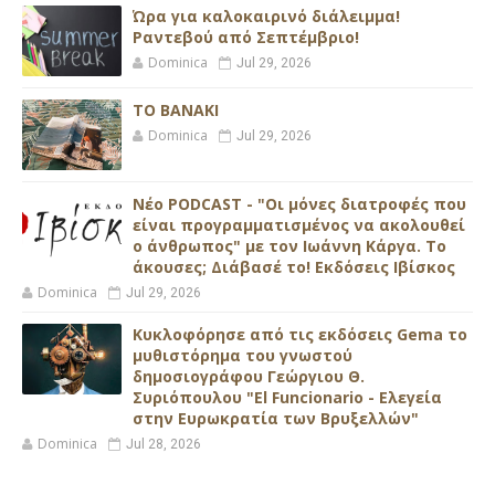
Ώρα για καλοκαιρινό διάλειμμα!
Ραντεβού από Σεπτέμβριο!
Dominica
Jul 29, 2026
ΤΟ ΒΑΝΑΚΙ
Dominica
Jul 29, 2026
Νέο PODCAST - "Οι μόνες διατροφές που
είναι προγραμματισμένος να ακολουθεί
ο άνθρωπος" με τον Ιωάννη Κάργα. Το
άκουσες; Διάβασέ το! Εκδόσεις Ιβίσκος
Dominica
Jul 29, 2026
Κυκλοφόρησε από τις εκδόσεις Gema το
μυθιστόρημα του γνωστού
δημοσιογράφου Γεώργιου Θ.
Συριόπουλου "El Funcionario - Ελεγεία
στην Ευρωκρατία των Βρυξελλών"
Dominica
Jul 28, 2026