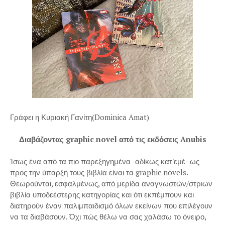
Γράφει η Κυριακή Γανίτη(Dominica Amat)
Διαβάζοντας graphic novel από τις εκδόσεις Anubis
Ίσως ένα από τα πιο παρεξηγημένα -αδίκως κατ'εμέ- ως
προς την ύπαρξή τους βιβλία είναι τα graphic novels.
Θεωρούνται, εσφαλμένως, από μερίδα αναγνωστών/στριων
βιβλία υποδεέστερης κατηγορίας και ότι εκπέμπουν και
διατηρούν έναν παλιμπαιδισμό όλων εκείνων που επιλέγουν
να τα διαβάσουν. Όχι πώς θέλω να σας χαλάσω το όνειρο,