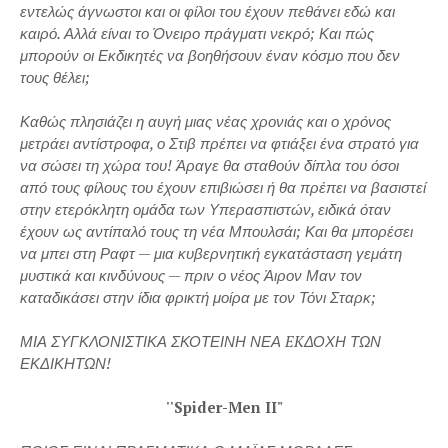
εντελώς άγνωστοι και οι φίλοι του έχουν πεθάνει εδώ και
καιρό. Αλλά είναι το Όνειρο πράγματι νεκρό; Και πώς
μπορούν οι Εκδικητές να βοηθήσουν έναν κόσμο που δεν
τους θέλει;
Καθώς πλησιάζει η αυγή μιας νέας χρονιάς και ο χρόνος
μετράει αντίστροφα, ο Στιβ πρέπει να φτιάξει ένα στρατό για
να σώσει τη χώρα του! Άραγε θα σταθούν δίπλα του όσοι
από τους φίλους του έχουν επιβιώσει ή θα πρέπει να βασιστεί
στην ετερόκλητη ομάδα των Υπερασπιστών, ειδικά όταν
έχουν ως αντίπαλό τους τη νέα Μπουλσάι; Και θα μπορέσει
να μπει στη Ραφτ — μια κυβερνητική εγκατάσταση γεμάτη
μυστικά και κινδύνους — πριν ο νέος Άιρον Μαν τον
καταδικάσει στην ίδια φρικτή μοίρα με τον Τόνι Σταρκ;
ΜΙΑ ΣΥΓΚΛΟΝΙΣΤΙΚΑ ΣΚΟΤΕΙΝΗ ΝΕΑ EKΔΟΧΗ ΤΩΝ
ΕΚΔΙΚΗΤΩΝ!
''Spider-Men II"