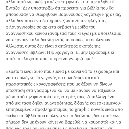
αλλά αυτό ως σκέψη απέχει έτη φωτός από την αλήθεια!
Εντάξει! Δεν υποστηρίζω ότι πρόκειται για βιβλία που θα
μπορούσαν να θεωρηθούν βαρύνουσας λογοτεχνικής αξίας,
αλλά δεν παύει να διατηρούν ζωντανή την φλόγα της
φιλαναγνωσίας σε αρκετά σεβαστή μερίδα του
αναγνωστικού κοινού (ανάμεσά τους κι εγώ) με αποτέλεσμα
να περνούν καλά διαβάζοντάς τα όσοι/ες τα επιλέγουν.
Άλλωστε, αυτός δεν είναι ο απώτερος σκοπός της
ανάγνωσης βιβλίων; Η ψυχαγωγία; Ε, μην ξεχάσουμε κι
αυτά τα ελάχιστα που μπορεί να γνωρίζουμε!
Ξέρετε τί είναι αυτό που εμένα με κάνει να τα ξεχωρίζω και
να τα επιλέγω; Το γεγονός ότι συνοδεύονται από
παραστατικές εικονογραφήσεις που μοιάζουν να δίνουν
υπόσταση στα γραφόμενα και να με κάνουν να ταξιδεύω
μέσα από την φαντασία στις ιστορίες τους. Απαλλαγμένα
από μία τάση δήθεν ανωτερότητας, διδαχής και εσκεμμένου/
επιτηδευμένου προβληματισμού, τα graphic novels είναι από
εκείνα τα βιβλία που επιλέγω να τα διαβάσω, διότι ποτέ έως
σήμερα δεν με έχουν κάνει να βαρεθώ, να κουραστώ και να
βαρύνω τον νου μου με σκέψεις που θα με ''πιέσουν'' σε