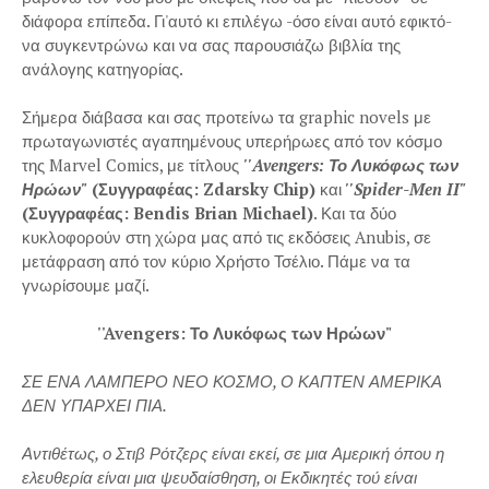
διάφορα επίπεδα. Γι'αυτό κι επιλέγω -όσο είναι αυτό εφικτό-
να συγκεντρώνω και να σας παρουσιάζω βιβλία της
ανάλογης κατηγορίας.
Σήμερα διάβασα και σας προτείνω τα graphic novels με
πρωταγωνιστές αγαπημένους υπερήρωες από τον κόσμο
της Marvel Comics, με τίτλους
''Avengers: Το Λυκόφως των
Ηρώων"
(Συγγραφέας: Zdarsky Chip)
και
''Spider-Men II"
(Συγγραφέας: Bendis Brian Michael)
. Και τα δύο
κυκλοφορούν στη χώρα μας από τις εκδόσεις Anubis, σε
μετάφραση από τον κύριο Χρήστο Τσέλιο. Πάμε να τα
γνωρίσουμε μαζί.
''Avengers: Το Λυκόφως των Ηρώων"
ΣΕ ΕΝΑ ΛΑΜΠΕΡΟ ΝΕΟ ΚΟΣΜΟ, Ο ΚΑΠΤΕΝ ΑΜΕΡΙΚΑ
ΔΕΝ ΥΠΑΡΧΕΙ ΠΙΑ.
Αντιθέτως, ο Στιβ Ρότζερς είναι εκεί, σε μια Αμερική όπου η
ελευθερία είναι μια ψευδαίσθηση, οι Εκδικητές τού είναι