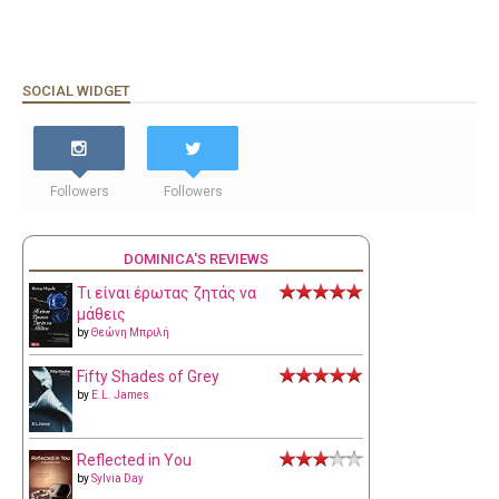
SOCIAL WIDGET
Followers
Followers
DOMINICA'S REVIEWS
Τι είναι έρωτας ζητάς να
μάθεις
by
Θεώνη Μπριλή
Fifty Shades of Grey
by
E.L. James
Reflected in You
by
Sylvia Day