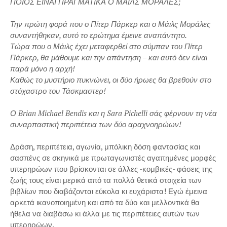
ΠΟΙΟΣ ΕΙΝΑΙ ΠΡΑΓΜΑΤΙΚΑ Ο ΜΑΪΛΣ ΜΟΡΑΛΕΣ;
Την πρώτη φορά που ο Πίτερ Πάρκερ και ο Μάιλς Μοράλες
συναντήθηκαν, αυτό το ερώτημα έμεινε αναπάντητο.
Τώρα που ο Μάιλς έχει μεταφερθεί στο σύμπαν του Πίτερ
Πάρκερ, θα μάθουμε και την απάντηση – και αυτό δεν είναι
παρά μόνο η αρχή!
Καθώς το μυστήριο πυκνώνει, οι δύο ήρωες θα βρεθούν στο
στόχαστρο του Τάσκμαστερ!
Ο Brian Michael Bendis και η Sara Pichelli σάς φέρνουν τη νέα
συναρπαστική περιπέτεια των δύο αραχνοηρώων!
Δράση, περιπέτεια, αγωνία, μπόλικη δόση φαντασίας και
σασπένς σε σκηνικά με πρωταγωνιστές αγαπημένες μορφές
υπερηρώων που βρίσκονται σε άλλες -κομβικές- φάσεις της
ζωής τους είναι μερικά από τα πολλά θετικά στοιχεία των
βιβλίων που διαβάζονται εύκολα κι ευχάριστα! Εγώ έμεινα
αρκετά ικανοποιημένη και από τα δύο και μελλοντικά θα
ήθελα να διαβάσω κι άλλα με τις περιπέτειες αυτών των
υπερηρώων.