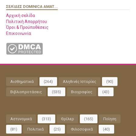
ΣΕΛΊΔΕΣ DOMINICA AMAT...
Αρχική σελίδα
Πολιτική Απορρήτου
Όροι & Προϋποθέσεις
Επικοινωνία
Αισθηματικά
(264)
Αληθινές Ιστορίες
(90)
Βιβλιοπροτάσεις
(535)
Βιογραφίες
(43)
Αστυνομικά
(313)
Θρίλερ
(165)
Ποίηση
(81)
Πολιτικά
(25)
Φιλοσοφικά
(40)