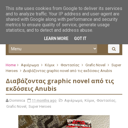
This site uses cookies from Google to deliver its services
and to analyze traffic. Your IP address and user-agent are
shared with Google along with performance and security
metrics to ensure quality of service, generate usage
statistics, and to detect and address abuse.
LEARN MORE
GOT IT
Home
Αφιέρωμα
Κόμικ
Φαντασίας
Grafic Novel
Super
Heroes
Διαβάζοντας graphic novel από τις εκδόσεις Anubis
Διαβάζοντας graphic novel από τις
εκδόσεις Anubis
Dominica
11 months ago
Αφιέρωμα
,
Κόμικ
,
Φαντασίας
,
Grafic Novel
,
Super Heroes