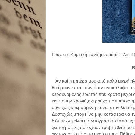
Γράφει η Κυριακή Γανίτη(Dominica Amat
Β
Άν καί η μητέρα μου από πολύ μικρή ηλι
θα ήμουν επτά ετών,όταν ανακάλυψα την
κεραυνοβόλος έρωτας που κρατά μέχρι 
εκείνη την χρονιά,όχι ρούχα,παπούτσια,
συνεχώς κρεμασμένη πάνω στον λαιμό μ
Δυστυχώς,μπορεί να μην κατάφερα να εν
διότι τέχνη είναι η φωτογραφία κι από τ
φωτογραφίες που έχουν τραβηχθεί είτε α
φωτογραφία είναι το μεράκι τους. Πάθος