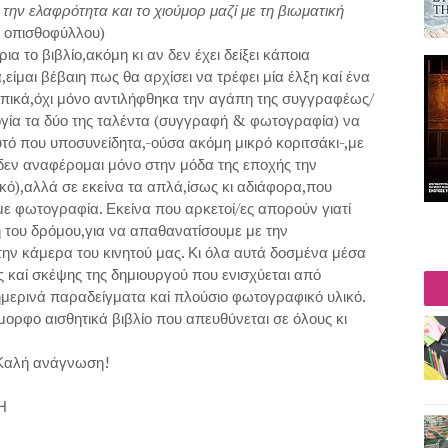
, την ελαφρότητα και το χιούμορ μαζί με τη βιωματική
η οπισθοφύλλου)
το βιβλίο,ακόμη κι αν δεν έχει δείξει κάποια
ίμαι βέβαιη πως θα αρχίσει να τρέφει μία έλξη καί ένα
ωπικά,όχι μόνο αντιλήφθηκα την αγάπη της συγγραφέως/
ογία τα δύο της ταλέντα (συγγραφή & φωτογραφία) να
 που υποσυνείδητα,-ούσα ακόμη μικρό κοριτσάκι-,με
 δεν αναφέρομαι μόνο στην μόδα της εποχής την
κό),αλλά σε εκείνα τα απλά,ίσως κι αδιάφορα,που
ε φωτογραφία. Εκείνα που αρκετοί/ες απορούν γιατί
 του δρόμου,για να απαθανατίσουμε με την
ην κάμερα του κινητού μας. Κι όλα αυτά δοσμένα μέσα
 καί σκέψης της δημιουργού που ενισχύεται από
ρινά παραδείγματα καί πλούσιο φωτογραφικό υλικό.
μορφο αισθητικά βιβλίο που απευθύνεται σε όλους κι
Καλή ανάγνωση!
Η