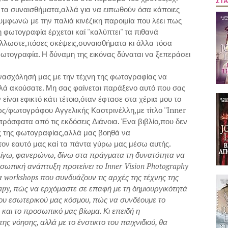
ΣΤΑ
ί τα συναισθήματα,αλλά για να ειπωθούν όσα κάποιες
συμφωνώ με την παλιά κινέζικη παροιμία που λέει πως
τί η φωτογραφία έρχεται καί ''καλύπτει'' τα πιθανά
 Άλλωστε,πόσες σκέψεις,συναισθήματα κι άλλα τόσα
τογραφία. Η δύναμη της εικόνας δύναται να ξεπεράσει
ασχόλησή μας με την τέχνη της φωτογραφίας να
αλά ακούσατε. Μη σας φαίνεται παράξενο αυτό που σας
ίναι εφικτό κάτι τέτοιο,όταν έφτασε στα χέρια μου το
ς/φωτογράφου Αγγελικής Καστρινέλλη,με τίτλο ''Inner
όσφατα από τις εκδόσεις Διάνοια. Ένα βιβλίο,που δεν
ης της φωτογραφίας,αλλά μας βοηθά να
ον εαυτό μας καί τα πάντα γύρω μας μέσω αυτής.
λίγω, φανερώνω, δίνω στα πράγματα τη δυνατότητα να
σωπική ανάπτυξη προτείνει το Inner Vision Photography
 workshops που συνδυάζουν τις αρχές της τέχνης της
rapy, πώς να ερχόμαστε σε επαφή με τη δημιουργικότητά
του εσωτερικού μας κόσμου, πώς να συνδέουμε το
 και το προσωπικό μας βίωμα. Κι επειδή η
ης νόησης, αλλά με το ένστικτο του παιχνιδιού, θα