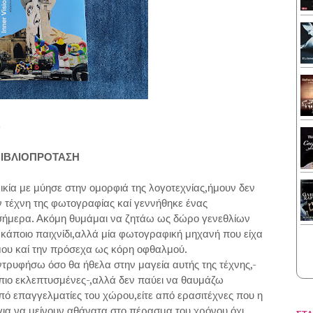
)
ΙΒΛΙΟΠΡΟΤΑΣΗ
κία με μύησε στην ομορφιά της λογοτεχνίας,ήμουν δεν
 τέχνη της φωτογραφίας καί γεννήθηκε ένας
σήμερα. Ακόμη θυμάμαι να ζητάω ως δώρο γενεθλίων
ή,κάποιο παιχνίδι,αλλά μία φωτογραφική μηχανή που είχα
ου καί την πρόσεχα ως κόρη οφθαλμού.
τρυφήσω όσο θα ήθελα στην μαγεία αυτής της τέχνης,-
ις πιο εκλεπτυσμένες-,αλλά δεν παύει να θαυμάζω
πό επαγγελματίες του χώρου,είτε από ερασιτέχνες που η
 για να μείνουν αθάνατα στο πέρασμα του χρόνου,όχι