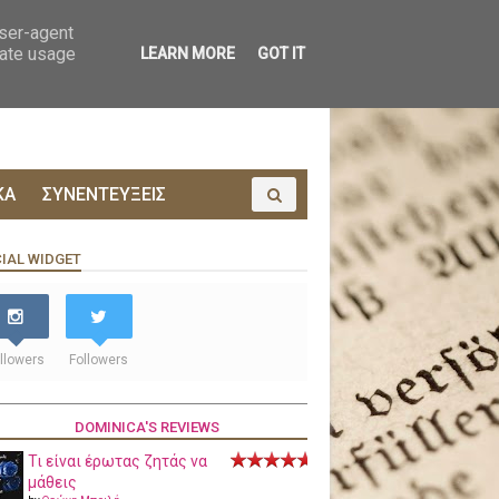
ΟΙΝΩΝΙΑ
ΠΡΟΔΗΜΟΣΙΕΥΣΗ
user-agent
rate usage
LEARN MORE
GOT IT
ΚΑ
ΣΥΝΕΝΤΕΥΞΕΙΣ
IAL WIDGET
llowers
Followers
DOMINICA'S REVIEWS
Τι είναι έρωτας ζητάς να
μάθεις