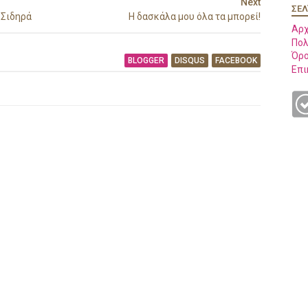
Next
ΣΕΛ
 Σιδηρά
Η δασκάλα μου όλα τα μπορεί!
Αρχ
Πολ
Όρο
BLOGGER
DISQUS
FACEBOOK
Επι