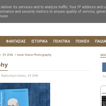
ΟΓΡΑΦΙΕΣ
ΔΥΣΤΟΠΙΚΑ
ΞΕΝΗ ΛΟΓΟΤΕΧΝΙΑ
ΦΙΛΟΣΟΦΙΚΑ
ΕΠΙΚ
deliver its services and to analyze traffic. Your IP address and 
ormance and security metrics to ensure quality of service, gene
abuse.
Ρ
ΦΑΝΤΑΣΙΑΣ
ΙΣΤΟΡΙΚΑ
ΠΟΛΙΤΙΚΑ
ΠΟΙΗΣΗ
ΠΑΙΔΙ
ΕΥ ΖΗΝ
Inner Vision Photography
SOC
phy
,
Βιβλιοπροτάσεις
,
ΕΥ ΖΗΝ
Fo