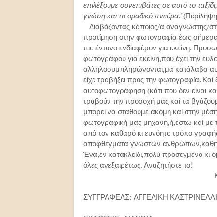
επιλέξουμε συνεπιβάτες σε αυτό το ταξίδι
γνώση και το ομαδικό πνεύμα
."(Περίληψ
Διαβάζοντας κάποιος/α αναγνώστης/στρια 
προτίμηση στην φωτογραφία έως σήμερα,ε
πιο έντονο ενδιαφέρον για εκείνη. Προσ
φωτογράφου για εκείνη,που έχει την ευλ
αλληλοσυμπληρώνονται,μα κατάλαβα αυτό
είχε τραβήξει προς την φωτογραφία. Καί
αυτοφωτογράφηση (κάτι που δεν είναι κα
τραβούν την προσοχή μας καί τα βγάζουμ
μπορεί να σταθούμε ακόμη καί στην μέση
φωτογραφική μας μηχανή,ή,έστω καί με τ
από τον καθαρό κι ευνόητο τρόπο γραφής
αποφθέγματα γνωστών ανθρώπων,καθημε
Ένα,εν κατακλείδι,πολύ προσεγμένο κι ό
όλες ανεξαιρέτως. Αναζητήστε το!
ΣΥΓΓΡΑΦΕΑΣ: ΑΓΓΕΛΙΚΗ ΚΑΣΤΡΙΝΕΛΛ