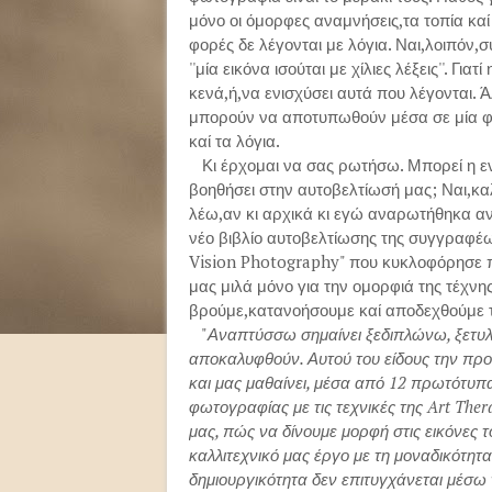
μόνο οι όμορφες αναμνήσεις,τα τοπία κα
φορές δε λέγονται με λόγια. Ναι,λοιπόν,
''μία εικόνα ισούται με χίλιες λέξεις''. Για
κενά,ή,να ενισχύσει αυτά που λέγονται.
μπορούν να αποτυπωθούν μέσα σε μία φω
καί τα λόγια.
Κι έρχομαι να σας ρωτήσω. Μπορεί η εν
βοηθήσει στην αυτοβελτίωσή μας; Ναι,κ
λέω,αν κι αρχικά κι εγώ αναρωτήθηκα αν ε
νέο βιβλίο αυτοβελτίωσης της συγγραφέω
Vision Photography" που κυκλοφόρησε πρ
μας μιλά μόνο για την ομορφιά της τέχν
βρούμε,κατανοήσουμε καί αποδεχθούμε τ
"
Αναπτύσσω σημαίνει ξεδιπλώνω, ξετυ
αποκαλυφθούν. Αυτού του είδους την προ
και
μας μαθαίνει, μέσα από 12 πρωτότυπα
φωτογραφίας με τις τεχνικές της Art The
μας, πώς να δίνουμε μορφή στις εικόνες 
καλλιτεχνικό μας έργο με τη μοναδικότητα
δημιουργικότητα δεν επιτυγχάνεται μέσω τ