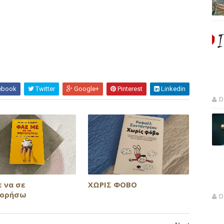
ebook
Twitter
Google+
Pinterest
Linkedin
D
ε να σε
ΧΩΡΙΣ ΦΟΒΟ
γορήσω
D