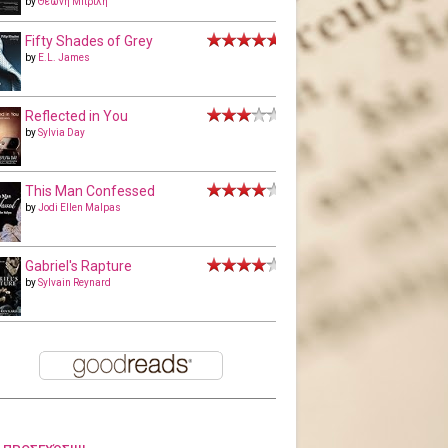
by
Θεώνη Μπριλή
Fifty Shades of Grey
by
E.L. James
Reflected in You
by
Sylvia Day
This Man Confessed
by
Jodi Ellen Malpas
Gabriel's Rapture
by
Sylvain Reynard