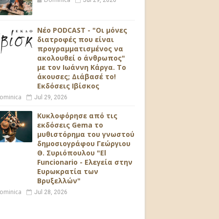
Jul 29, 2026
Νέο PODCAST - "Οι μόνες
διατροφές που είναι
προγραμματισμένος να
ακολουθεί ο άνθρωπος"
με τον Ιωάννη Κάργα. Το
άκουσες; Διάβασέ το!
Εκδόσεις Ιβίσκος
ominica
Jul 29, 2026
Κυκλοφόρησε από τις
εκδόσεις Gema το
μυθιστόρημα του γνωστού
δημοσιογράφου Γεώργιου
Θ. Συριόπουλου "El
Funcionario - Ελεγεία στην
Ευρωκρατία των
Βρυξελλών"
ominica
Jul 28, 2026