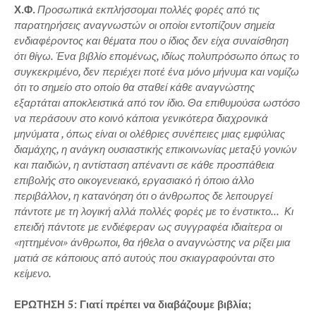
Χ.Φ.
Προσωπικά εκπλήσσομαι πολλές φορές από τις
παρατηρήσεις αναγνωστών οι οποίοι εντοπίζουν σημεία
ενδιαφέροντος και θέματα που ο ίδιος δεν είχα συναίσθηση
ότι θίγω. Ένα βιβλίο επομένως, ιδίως πολυπρόσωπο όπως το
συγκεκριμένο, δεν περιέχει ποτέ ένα μόνο μήνυμα και νομίζω
ότι το σημείο στο οποίο θα σταθεί κάθε αναγνώστης
εξαρτάται αποκλειστικά από τον ίδιο. Θα επιθυμούσα ωστόσο
να περάσουν στο κοινό κάποια γενικότερα διαχρονικά
μηνύματα , όπως είναι οι ολέθριες συνέπειες μιας εμφύλιας
διαμάχης, η ανάγκη ουσιαστικής επικοινωνίας μεταξύ γονιών
και παιδιών, η αντίσταση απέναντι σε κάθε προσπάθεια
επιβολής στο οικογενειακό, εργασιακό ή όποιο άλλο
περιβάλλον, η κατανόηση ότι ο άνθρωπος δε λειτουργεί
πάντοτε με τη λογική αλλά πολλές φορές με το ένστικτο... Κι
επειδή πάντοτε με ενδιέφεραν ως συγγραφέα ιδιαίτερα οι
«ηττημένοι» άνθρωποι, θα ήθελα ο αναγνώστης να ρίξει μια
ματιά σε κάποιους από αυτούς που σκιαγραφούνται στο
κείμενο.
ΕΡΩΤΗΣΗ 5: Γιατί πρέπει να διαβάζουμε βιβλία;