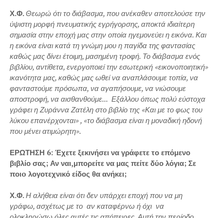
Χ.Φ.
Θεωρώ ότι το διάβασμα, που ανέκαθεν αποτελούσε την
ύψιστη μορφή πνευματικής εγρήγορσης, αποκτά ιδιαίτερη
σημασία στην εποχή μας στην οποία ηγεμονεύει η εικόνα. Και
η εικόνα είναι κατά τη γνώμη μου η παγίδα της φαντασίας
καθώς μας δίνει έτοιμη, μασημένη τροφή. Το διάβασμα ενός
βιβλίου, αντίθετα, ενεργοποιεί την εσωτερική «εικονοποιητική»
ικανότητα μας, καθώς μας ωθεί να αναπλάσουμε τοπία, να
φανταστούμε πρόσωπα, να αγαπήσουμε, να νιώσουμε
αποστροφή, να αισθανθούμε... Εξάλλου όπως πολύ εύστοχα
γράφει η Ζυράννα Ζατέλη στο βιβλίο της «Και με το φως του
λύκου επανέρχονται» , «το διάβασμα είναι η μοναδική ηδονή
που μένει ατιμώρητη».
ΕΡΩΤΗΣΗ 6: Έχετε ξεκινήσει να γράφετε το επόμενο
βιβλίο σας; Αν ναι,μπορείτε να μας πείτε δύο λόγια; Σε
ποιo λογοτεχνικό είδος θα ανήκει;
Χ.Φ.
Η αλήθεια είναι ότι δεν υπάρχει εποχή που να μη
γράφω, ασχέτως με το αν καταφέρνω ή όχι να
ολοκληρώσω όλες αυτές τις απόπειρες. Αυτή την περίοδο