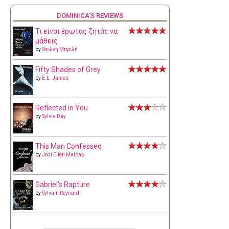
DOMINICA'S REVIEWS
Τι είναι έρωτας ζητάς να
μάθεις
by
Θεώνη Μπριλή
Fifty Shades of Grey
by
E.L. James
Reflected in You
by
Sylvia Day
This Man Confessed
by
Jodi Ellen Malpas
Gabriel's Rapture
by
Sylvain Reynard