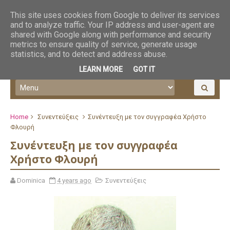
This site uses cookies from Google to deliver its services
and to analyze traffic. Your IP address and user-agent are
shared with Google along with performance and security
metrics to ensure quality of service, generate usage
statistics, and to detect and address abuse.
LEARN MORE
GOT IT
Home
Συνεντεύξεις
Συνέντευξη με τον συγγραφέα Χρήστο
Φλουρή
Συνέντευξη με τον συγγραφέα
Χρήστο Φλουρή
Dominica
4 years ago
Συνεντεύξεις