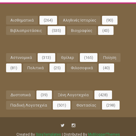
Αισθηματικά
(264)
Αληθινές Ιστορίες
(90)
Βιβλιοπροτάσεις
(535)
Βιογραφίες
(43)
Αστυνομικά
(313)
Θρίλερ
(165)
Ποίηση
(81)
Πολιτικά
(25)
Φιλοσοφικά
(40)
Δυστοπικά
(39)
Ξένη Λογοτεχνία
(428)
Παιδική Λογοτεχνία
(501)
Φαντασίας
(298)
Created By
SoraTemplates
| Distributed By
MyBloggerThemes