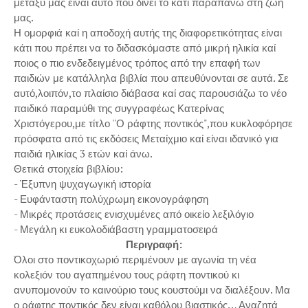
μεταξύ μας είναι αυτό που δίνει το κάτι παραπάνω στη ζωή
μας.
Η ομορφιά καί η αποδοχή αυτής της διαφορετικότητας είναι
κάτι που πρέπει να το διδασκόμαστε από μικρή ηλικία καί
ποιος ο πιο ενδεδειγμένος τρόπος από την επαφή των
παιδιών με κατάλληλα βιβλία που απευθύνονται σε αυτά. Σε
αυτό,λοιπόν,το πλαίσιο διάβασα καί σας παρουσιάζω το νέο
παιδικό παραμύθι της συγγραφέως Κατερίνας
Χριστόγερου,με τίτλο ''Ο ράφτης ποντικός",που κυκλοφόρησε
πρόσφατα από τις εκδόσεις Μεταίχμιο καί είναι ιδανικό για
παιδιά ηλικίας 3 ετών καί άνω.
Θετικά στοιχεία βιβλίου:
- Έξυπνη ψυχαγωγική ιστορία
- Ευφάνταστη πολύχρωμη εικονογράφηση
- Μικρές προτάσεις ενισχυμένες από οικείο λεξιλόγιο
- Μεγάλη κι ευκολοδιάβαστη γραμματοσειρά
Περιγραφή:
Όλοι στο ποντικοχωριό περιμένουν με αγωνία τη νέα
κολεξιόν του αγαπημένου τους ράφτη ποντικού κι
ανυπομονούν το καινούριο τους κουστούμι να διαλέξουν. Μα
ο ράφτης ποντικός δεν είναι καθόλου βιαστικός… Αναζητά