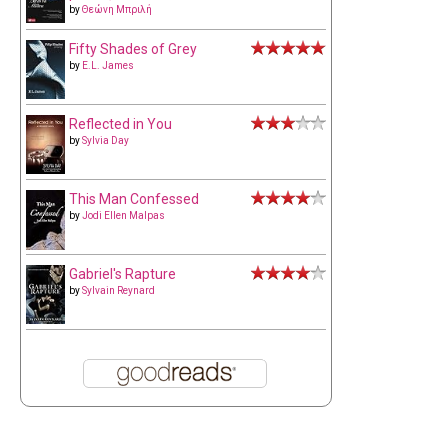
by
Θεώνη Μπριλή
Fifty Shades of Grey
by
E.L. James
Reflected in You
by
Sylvia Day
This Man Confessed
by
Jodi Ellen Malpas
Gabriel's Rapture
by
Sylvain Reynard