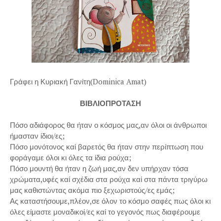
Γράφει η Κυριακή Γανίτη(Dominica Amat)
ΒΙΒΛΙΟΠΡΟΤΑΣΗ
Πόσο αδιάφορος θα ήταν ο κόσμος μας,αν όλοι οι άνθρωποι
ήμασταν ίδιοι/ες;
Πόσο μονότονος καί βαρετός θα ήταν στην περίπτωση που
φοράγαμε όλοι κι όλες τα ίδια ρούχα;
Πόσο μουντή θα ήταν η ζωή μας,αν δεν υπήρχαν τόσα
χρώματα,υφές καί σχέδια στα ρούχα καί στα πάντα τριγύρω
μας καθιστώντας ακόμα πιο ξεχωριστούς/ες εμάς;
Ας καταστήσουμε,πλέον,σε όλον το κόσμο σαφές πως όλοι κι
όλες είμαστε μοναδικοί/ες καί το γεγονός πως διαφέρουμε