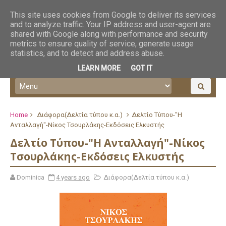
This site uses cookies from Google to deliver its services
and to analyze traffic. Your IP address and user-agent are
shared with Google along with performance and security
metrics to ensure quality of service, generate usage
statistics, and to detect and address abuse.
LEARN MORE
GOT IT
Home
Διάφορα(Δελτία τύπου κ.α.)
Δελτίο Τύπου-"Η
Ανταλλαγή"-Νίκος Τσουρλάκης-Εκδόσεις Ελκυστής
Δελτίο Τύπου-"Η Ανταλλαγή"-Νίκος
Τσουρλάκης-Εκδόσεις Ελκυστής
Dominica
4 years ago
Διάφορα(Δελτία τύπου κ.α.)