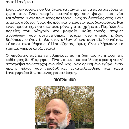
ανταλλαγή του.
Ένας πράκτορας, που θα έκανε τα πάντα για να προστατεύσει τη
χώρα του. Ένας νεαρός μετανάστης, που ψάχνει μια νέα
ταυτότητα. Ένας πονεμένος πατέρας. Ένας ανιδιοτελής νέος. Ένας
άπιστος σύζυγος. Ένας ψυχρός και υπολογιστικός δολοφόνος. Και
ένας προδότης, που σκότωσε μόνο για τα χρήματα. Παράλληλες
πορείες που οδηγούν στο μοιραίο. Καθημερινές ιστορίες
ανθρώπων που συναντήθηκαν τυχαία στο σημείο μηδέν.
Βρέθηκαν ο ένας δίπλα στον άλλον σ’ ένα ραντεβού θανάτου.
Κάποιοι σκοτώθηκαν, άλλοι έζησαν, όμως όλοι πλήρωσαν το
τίμημα, νεκροί και ζωντανοί.
Ο προδότης πρέπει να πληρώσει με τη ζωή του κι η ώρα της
εκδίκησης δε θ’ αργήσει. Είναι, όμως, μια εκτέλεση αρκετή για ν’
αποτρέψει τον επερχόμενο κίνδυνο; Έναν ορκισμένο εχθρό, έναν
πρώην φίλο, που προδόθηκε, εγκαταλείφθηκε και τώρα
ξαναγυρνάει διψασμένος για εκδίκηση.
ΒΙΟΓΡΑΦΙΚΟ