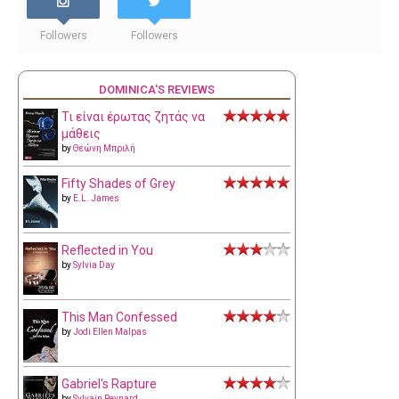
Followers
Followers
DOMINICA'S REVIEWS
Τι είναι έρωτας ζητάς να
μάθεις
by
Θεώνη Μπριλή
Fifty Shades of Grey
by
E.L. James
Reflected in You
by
Sylvia Day
This Man Confessed
by
Jodi Ellen Malpas
Gabriel's Rapture
by
Sylvain Reynard