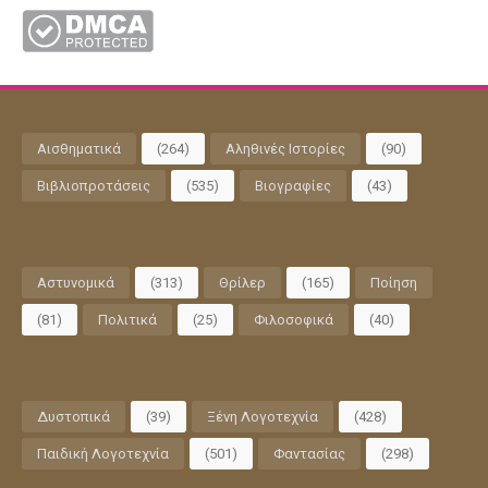
Αισθηματικά
(264)
Αληθινές Ιστορίες
(90)
Βιβλιοπροτάσεις
(535)
Βιογραφίες
(43)
Αστυνομικά
(313)
Θρίλερ
(165)
Ποίηση
(81)
Πολιτικά
(25)
Φιλοσοφικά
(40)
Δυστοπικά
(39)
Ξένη Λογοτεχνία
(428)
Παιδική Λογοτεχνία
(501)
Φαντασίας
(298)