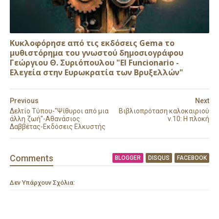
Κυκλοφόρησε από τις εκδόσεις Gema το
μυθιστόρημα του γνωστού δημοσιογράφου
Γεώργιου Θ. Συριόπουλου "El Funcionario -
Ελεγεία στην Ευρωκρατία των Βρυξελλών"
Previous
Next
Δελτίο Τύπου-"Ψίθυροι από μια
Βιβλιοπρόταση καλοκαιριού
άλλη ζωή"-Αθανάσιος
ν.10: Η πλοκή
Δαββέτας-Εκδόσεις Ελκυστής
Comment
s
BLOGGER
DISQUS
FACEBOOK
Δεν Υπάρχουν Σχόλια: