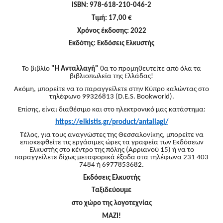
ISBN: 978-618-210-046-2
Τιμή: 17,00 €
Χρόνος έκδοσης: 2022
Εκδότης: Εκδόσεις Ελκυστής
Το βιβλίο
"Η Ανταλλαγή"
θα το προμηθευτείτε από όλα τα
βιβλιοπωλεία της Ελλάδας!
Ακόμη, μπορείτε να το παραγγείλετε στην Κύπρο καλώντας στο
τηλέφωνο 99326813 (D.E.S. Bookworld).
Επίσης, είναι διαθέσιμο και στο ηλεκτρονικό μας κατάστημα:
https://elkistis.gr/product/
antallagi/
Τέλος, για τους αναγνώστες της Θεσσαλονίκης, μπορείτε να
επισκεφθείτε τις εργάσιμες ώρες τα γραφεία των Εκδόσεων
Ελκυστής στο κέντρο της πόλης (Αρριανού 15) ή να το
παραγγείλετε δίχως μεταφορικά έξοδα στα τηλέφωνα 231 403
7484 ή 6977853682.
Εκδόσεις Ελκυστής
Ταξιδεύουμε
στο χώρο της λογοτεχνίας
ΜΑΖΙ!